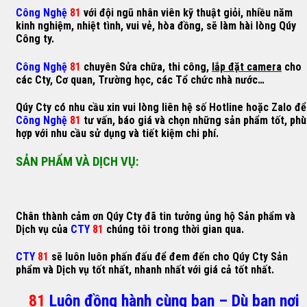
Công Nghệ
81
với đội ngũ nhân viên kỹ thuật giỏi, nhiều năm
kinh nghiệm, nhiệt tình, vui vẻ, hòa đồng, sẽ làm hài lòng Qúy
Công ty.
Công Nghệ
81
chuyên Sửa chữa, thi công,
lắp đặt camera
cho
các Cty, Cơ quan, Trường học, các Tổ chức nhà nước…
Qúy Cty có nhu cầu xin vui lòng liên hệ số Hotline hoặc Zalo để
Công Nghệ
81
tư vấn, báo giá và chọn những sản phẩm tốt, phù
hợp với nhu cầu sử dụng và tiết kiệm chi phí.
SẢN PHẨM VÀ DỊCH VỤ:
Chân thành cảm ơn Qúy Cty đã tin tưởng ủng hộ Sản phẩm và
Dịch vụ của
CTY
81
chúng tôi trong thời gian qua.
CTY
81
sẽ luôn luôn phấn đấu để đem đến cho Qúy Cty Sản
phẩm và Dịch vụ tốt nhất, nhanh nhất với giá cả tốt nhất.
81
Luôn đồng hành cùng bạn – Dù bạn nơi