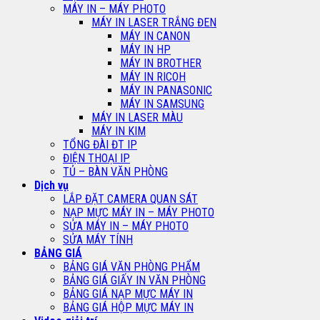
MÁY IN – MÁY PHOTO
MÁY IN LASER TRẮNG ĐEN
MÁY IN CANON
MÁY IN HP
MÁY IN BROTHER
MÁY IN RICOH
MÁY IN PANASONIC
MÁY IN SAMSUNG
MÁY IN LASER MÀU
MÁY IN KIM
TỔNG ĐÀI ĐT IP
ĐIỆN THOẠI IP
TỦ – BÀN VĂN PHÒNG
Dịch vụ
LẮP ĐẶT CAMERA QUAN SÁT
NẠP MỰC MÁY IN – MÁY PHOTO
SỬA MÁY IN – MÁY PHOTO
SỬA MÁY TÍNH
BẢNG GIÁ
BẢNG GIÁ VĂN PHÒNG PHẨM
BẢNG GIÁ GIẤY IN VĂN PHÒNG
BẢNG GIÁ NẠP MỰC MÁY IN
BẢNG GIÁ HỘP MỰC MÁY IN