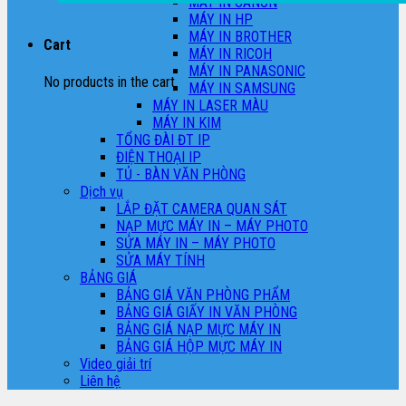
MÁY IN CANON
MÁY IN HP
MÁY IN BROTHER
Cart
MÁY IN RICOH
MÁY IN PANASONIC
No products in the cart.
MÁY IN SAMSUNG
MÁY IN LASER MÀU
MÁY IN KIM
TỔNG ĐÀI ĐT IP
ĐIỆN THOẠI IP
TỦ - BÀN VĂN PHÒNG
Dịch vụ
LẮP ĐẶT CAMERA QUAN SÁT
NẠP MỰC MÁY IN – MÁY PHOTO
SỬA MÁY IN – MÁY PHOTO
SỬA MÁY TÍNH
BẢNG GIÁ
BẢNG GIÁ VĂN PHÒNG PHẨM
BẢNG GIÁ GIẤY IN VĂN PHÒNG
BẢNG GIÁ NẠP MỰC MÁY IN
BẢNG GIÁ HỘP MỰC MÁY IN
Video giải trí
Liên hệ