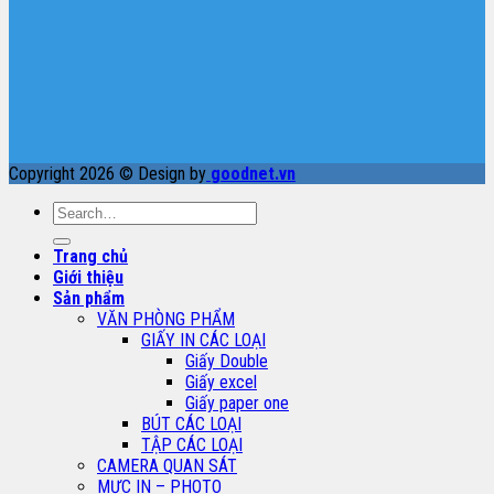
Copyright 2026 © Design by
goodnet.vn
Search
for:
Trang chủ
Giới thiệu
Sản phẩm
VĂN PHÒNG PHẨM
GIẤY IN CÁC LOẠI
Giấy Double
Giấy excel
Giấy paper one
BÚT CÁC LOẠI
TẬP CÁC LOẠI
CAMERA QUAN SÁT
MỰC IN – PHOTO