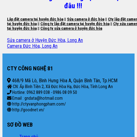
đâu !!!
Lắp đặt camera tại huyện đức hòa
||
Sửa camera ở đức hòa
||
Cty lắp đặt came
tại huyện đức hòa
||
Công ty lắp đặt camera tại huyện đức hòa
||
Cty sửa came
tại huyện đức hòa
||
Công ty sửa camera ở huyện đức hòa
Sửa camera ở Huyện Đức Hòa, Long An
Camera Đức Hòa, Long An
CTY CÔNG NGHỆ 81
468/9 Mã Lò, Bình Hưng Hòa A, Quận Bình Tân, Tp.HCM
CN: Ấp Bình Tiền 2, Xã Đức Hòa Hạ, Đức Hòa, Tỉnh Long An
Hotline: 0962 889 038 - 0986 08 09 50
Email : gndata@hotmail.com
http://ctyvanphongpham.com/
http://goodnet.vn/
SƠ ĐỒ WEB
Trang chủ