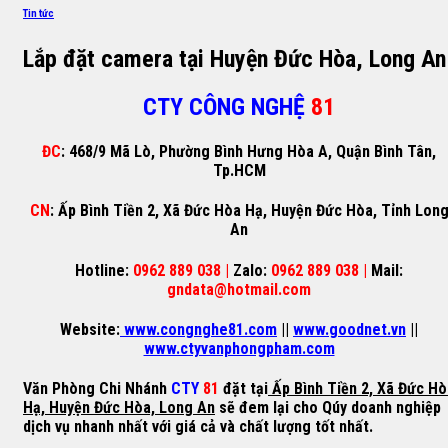
Tin tức
Lắp đặt camera tại Huyện Đức Hòa, Long An
CTY CÔNG NGHỆ
81
ĐC
: 468/9 Mã Lò, Phường Bình Hưng Hòa A, Quận Bình Tân,
Tp.HCM
CN
: Ấp Bình Tiền 2, Xã Đức Hòa Hạ, Huyện Đức Hòa, Tỉnh Lon
An
Hotline:
0962 889 038 |
Zalo:
0962 889 038 |
Mail:
gndata@hotmail.com
Website:
www.congnghe81.com
||
www.goodnet.vn
||
www.ctyvanphongpham.com
Văn Phòng Chi Nhánh
CTY
81
đặt tại
Ấp Bình Tiền 2, Xã Đức Hò
Hạ, Huyện Đức Hòa, Long An
sẽ đem lại cho Qúy doanh nghiệp
dịch vụ nhanh nhất với giá cả và chất lượng tốt nhất.