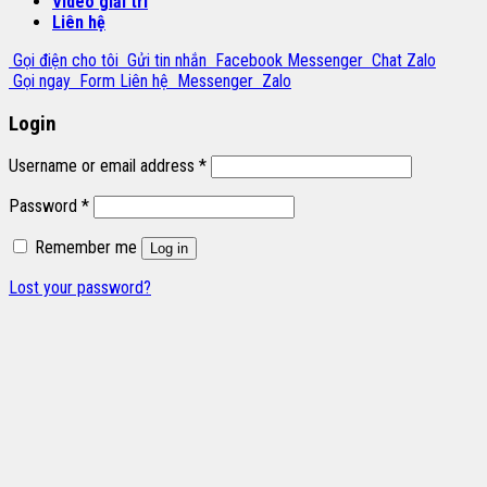
Video giải trí
Liên hệ
Gọi điện cho tôi
Gửi tin nhắn
Facebook Messenger
Chat Zalo
Gọi ngay
Form Liên hệ
Messenger
Zalo
Login
Username or email address
*
Password
*
Remember me
Log in
Lost your password?