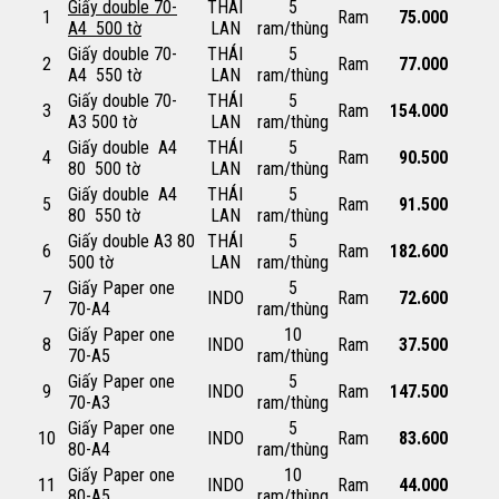
Giấy double 70-
THÁI
5
1
Ram
75.000
A4 500 tờ
LAN
ram/thùng
Giấy double 70-
THÁI
5
2
Ram
77.000
A4 550 tờ
LAN
ram/thùng
Giấy double 70-
THÁI
5
3
Ram
154.000
A3 500 tờ
LAN
ram/thùng
Giấy double A4
THÁI
5
4
Ram
90.500
80 500 tờ
LAN
ram/thùng
Giấy double A4
THÁI
5
5
Ram
91.500
80 550 tờ
LAN
ram/thùng
Giấy double A3 80
THÁI
5
6
Ram
182.600
500 tờ
LAN
ram/thùng
Giấy Paper one
5
7
INDO
Ram
72.600
70-A4
ram/thùng
Giấy Paper one
10
8
INDO
Ram
37.500
70-A5
ram/thùng
Giấy Paper one
5
9
INDO
Ram
147.500
70-A3
ram/thùng
Giấy Paper one
5
10
INDO
Ram
83.600
80-A4
ram/thùng
Giấy Paper one
10
11
INDO
Ram
44.000
80-A5
ram/thùng