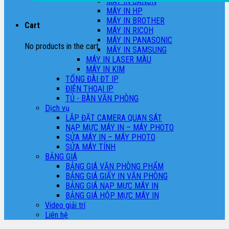
MÁY IN CANON
MÁY IN HP
MÁY IN BROTHER
Cart
MÁY IN RICOH
MÁY IN PANASONIC
No products in the cart.
MÁY IN SAMSUNG
MÁY IN LASER MÀU
MÁY IN KIM
TỔNG ĐÀI ĐT IP
ĐIỆN THOẠI IP
TỦ - BÀN VĂN PHÒNG
Dịch vụ
LẮP ĐẶT CAMERA QUAN SÁT
NẠP MỰC MÁY IN – MÁY PHOTO
SỬA MÁY IN – MÁY PHOTO
SỬA MÁY TÍNH
BẢNG GIÁ
BẢNG GIÁ VĂN PHÒNG PHẨM
BẢNG GIÁ GIẤY IN VĂN PHÒNG
BẢNG GIÁ NẠP MỰC MÁY IN
BẢNG GIÁ HỘP MỰC MÁY IN
Video giải trí
Liên hệ