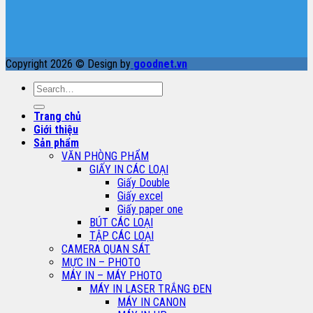
Copyright 2026 © Design by
goodnet.vn
Search
for:
Trang chủ
Giới thiệu
Sản phẩm
VĂN PHÒNG PHẨM
GIẤY IN CÁC LOẠI
Giấy Double
Giấy excel
Giấy paper one
BÚT CÁC LOẠI
TẬP CÁC LOẠI
CAMERA QUAN SÁT
MỰC IN – PHOTO
MÁY IN – MÁY PHOTO
MÁY IN LASER TRẮNG ĐEN
MÁY IN CANON