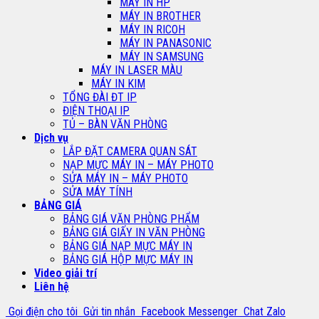
MÁY IN HP
MÁY IN BROTHER
MÁY IN RICOH
MÁY IN PANASONIC
MÁY IN SAMSUNG
MÁY IN LASER MÀU
MÁY IN KIM
TỔNG ĐÀI ĐT IP
ĐIỆN THOẠI IP
TỦ – BÀN VĂN PHÒNG
Dịch vụ
LẮP ĐẶT CAMERA QUAN SÁT
NẠP MỰC MÁY IN – MÁY PHOTO
SỬA MÁY IN – MÁY PHOTO
SỬA MÁY TÍNH
BẢNG GIÁ
BẢNG GIÁ VĂN PHÒNG PHẨM
BẢNG GIÁ GIẤY IN VĂN PHÒNG
BẢNG GIÁ NẠP MỰC MÁY IN
BẢNG GIÁ HỘP MỰC MÁY IN
Video giải trí
Liên hệ
Gọi điện cho tôi
Gửi tin nhắn
Facebook Messenger
Chat Zalo