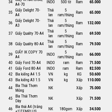
34
INDO
500 tờ
Ram
65.000
A4-70
Giấy Delight 70-
Thái
5
35
Ram
65.000
A4
lan
ram/thùng
Giấy Delight 70-
Thái
5
36
Ram
132.000
A3
lan
ram/thùng
Thái
5
37
Giấy Quality 70-A4
Ram
69.500
lan
ram/thùng
Thái
5
38
Giấy Quality 80-A4
Ram
79.500
lan
ram/thùng
GIẤY IK COPY 70
5
39
INDO
Ram
66.000
A4
ram/thùng
40
Giấy Ford 70-A4
INDO
ram
Ram
71.500
41
Giấy Ford 80-A4
INDO
ram
Ram
82.500
42
Bìa kiếng A4 1.5
VN
kg
KG
50.600
43
Bìa kiếng A3 1.5
VN
kg
Xấp
110.000
Bìa Thái Thơm
44
NK
Xấp
75.000
Mỏng
Bìa Thái Thơm
45
NK
Xấp
71.500
Dày
Bìa thái A4 (trắng
46
NK
180gsm
Xấp
34.500
+1)TEMPLUS