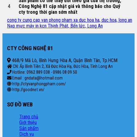
Sản phẩm có thể thay đổi theo giá của thị trường,
4
Công Nghệ 81 cập nhật giá và thông báo cho Quý
cty trong thời gian sớm nhất
cong ty cung cap van phong pham xa duc hoa ha, duc hoa, long an
Nạp mực máy in kcn Thịnh Phát, Bến lức, Long An
CTY CÔNG NGHỆ 81
468/9 Mã Lò, Bình Hưng Hòa A, Quận Bình Tân, Tp.HCM
CN: Ấp Bình Tiền 2, Xã Đức Hòa Hạ, Đức Hòa, Tỉnh Long An
Hotline: 0962 889 038 - 0986 08 09 50
Email : gndata@hotmail.com
http://ctyvanphongpham.com/
http://goodnet.vn/
SƠ ĐỒ WEB
Trang chủ
Giới thiệu
Sản phẩm
Dịch vụ