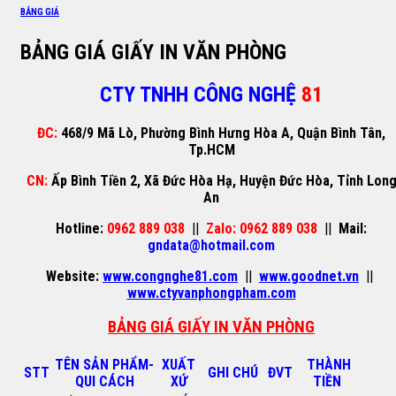
BẢNG GIÁ
BẢNG GIÁ GIẤY IN VĂN PHÒNG
CTY TNHH CÔNG NGHỆ
81
ĐC:
468/9 Mã Lò, Phường Bình Hưng Hòa A, Quận Bình Tân,
Tp.HCM
CN:
Ấp Bình Tiền 2, Xã Đức Hòa Hạ, Huyện Đức Hòa, Tỉnh Lon
An
Hotline:
0962 889 038
||
Zalo: 0962 889 038
||
Mail:
gndata@hotmail.com
Website:
www.congnghe81.com
||
www.goodnet.vn
||
www.ctyvanphongpham.com
BẢNG GIÁ GIẤY IN VĂN PHÒNG
TÊN SẢN PHẨM-
XUẤT
THÀNH
STT
GHI CHÚ
ĐVT
QUI CÁCH
XỨ
TIỀN