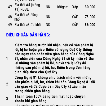
Bìa thái A4 (trắng
47
NK
160gsm
Xấp
30.000
+1) ROSE
Bìa thái a3 đúng
48
NK
XẤP
75.000
khổ
49
Bìa thái a3 đư khổ
NK
XẤP
86.000
ĐIỀU KHOẢN BÁN HÀNG:
Kiểm tra hàng trước khi nhận, nếu có sản phẩm bị
lỗi, bị hư hoặc giao thiếu số lượng Quý Cty thông
báo ngay cho nhân viên giao hàng của Công Nghệ
1
81, nhân viên của Công Nghệ 81 sẽ ký nhận và thu
lại những sản phẩm bị lỗi, hư và trả lại đầy đủ
những sản phẩm bị lỗi, hư, thiếu trong đơn hàng
giao tiếp theo cho Quý Cty
Công Nghệ 81 không chịu trách nhiễm với những
sản phẩm bị lỗi, hư, thiếu khi bên Công Nghệ 81 đã
2
bàn giao và đã được bên Qúy Cty ký xác nhận
trong phiếu giao hàng
Thanh toán 100% bằng tiền mặt hoặc chuyển
3
khoản khi giao hàng