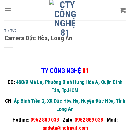
Skip
to
content
TIN TỨC
Camera Đức Hòa, Long An
TY CÔNG NGHỆ
81
ĐC:
468/9 Mã Lò, Phường Bình Hưng Hòa A, Quận Bình
Tân, Tp.HCM
CN:
Ấp Bình Tiền 2, Xã Đức Hòa Hạ, Huyện Đức Hòa, Tỉnh
Long An
Hotline:
0962 889 038 |
Zalo:
0962 889 038 |
Mail:
gndata@hotmail.com