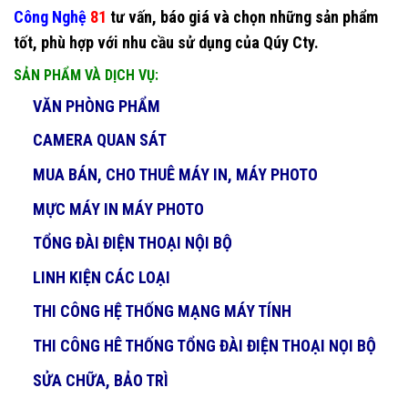
Công Nghệ
81
tư vấn, báo giá và chọn những sản phẩm
tốt, phù hợp với nhu cầu sử dụng của Qúy Cty.
SẢN PHẨM VÀ DỊCH VỤ:
VĂN PHÒNG PHẨM
CAMERA QUAN SÁT
MUA BÁN, CHO THUÊ MÁY IN, MÁY PHOTO
MỰC MÁY IN MÁY PHOTO
TỔNG ĐÀI ĐIỆN THOẠI NỘI BỘ
LINH KIỆN CÁC LOẠI
THI CÔNG HỆ THỐNG MẠNG MÁY TÍNH
THI CÔNG HÊ THỐNG TỔNG ĐÀI ĐIỆN THOẠI NỌI BỘ
SỬA CHỮA, BẢO TRÌ