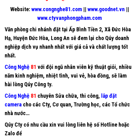
Website:
www.congnghe81.com
||
www.goodnet.vn
||
www.ctyvanphongpham.com
Văn phòng chi nhánh đặt tại Ấp Bình Tiền 2, Xã Đức Hòa
Hạ, Huyện Đức Hòa, Long An sẽ đem lại cho Qúy doanh
nghiệp dịch vụ nhanh nhất với giá cả và chất lượng tốt
nhất.
Công Nghệ
81
với đội ngũ nhân viên kỹ thuật giỏi, nhiều
năm kinh nghiệm, nhiệt tình, vui vẻ, hòa đồng, sẽ làm
hài lòng Qúy Công ty.
Công Nghệ
81
chuyên Sửa chữa, thi công,
lắp đặt
camera
cho các Cty, Cơ quan, Trường học, các Tổ chức
nhà nước…
Qúy Cty có nhu cầu xin vui lòng liên hệ số Hotline hoặc
Zalo để