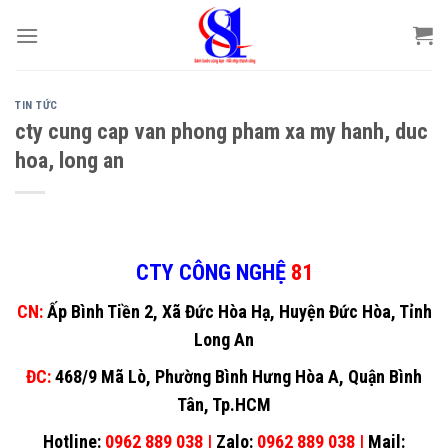
Skip
to
content
TIN TỨC
cty cung cap van phong pham xa my hanh, duc
hoa, long an
CTY CÔNG NGHỆ
81
CN:
Ấp Bình Tiền 2, Xã Đức Hòa Hạ, Huyện Đức Hòa, Tỉnh
Long An
ĐC:
468/9 Mã Lò, Phường Bình Hưng Hòa A, Quận Bình
Tân, Tp.HCM
Hotline:
0962 889 038 |
Zalo:
0962 889 038 |
Mail: