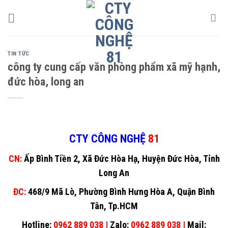
Skip
to
content
TIN TỨC
công ty cung cấp văn phòng phẩm xã mỹ hạnh,
đức hòa, long an
CTY CÔNG NGHỆ
81
CN:
Ấp Bình Tiền 2, Xã Đức Hòa Hạ, Huyện Đức Hòa, Tỉnh
Long An
ĐC:
468/9 Mã Lò, Phường Bình Hưng Hòa A, Quận Bình
Tân, Tp.HCM
Hotline:
0962 889 038 |
Zalo:
0962 889 038 |
Mail: