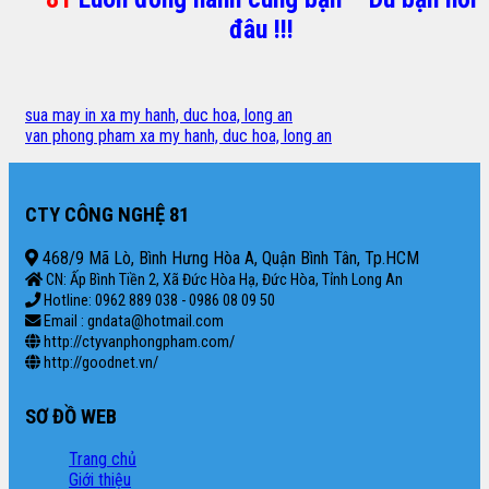
đâu !!!
sua may in xa my hanh, duc hoa, long an
van phong pham xa my hanh, duc hoa, long an
CTY CÔNG NGHỆ 81
468/9 Mã Lò, Bình Hưng Hòa A, Quận Bình Tân, Tp.HCM
CN: Ấp Bình Tiền 2, Xã Đức Hòa Hạ, Đức Hòa, Tỉnh Long An
Hotline: 0962 889 038 - 0986 08 09 50
Email : gndata@hotmail.com
http://ctyvanphongpham.com/
http://goodnet.vn/
SƠ ĐỒ WEB
Trang chủ
Giới thiệu