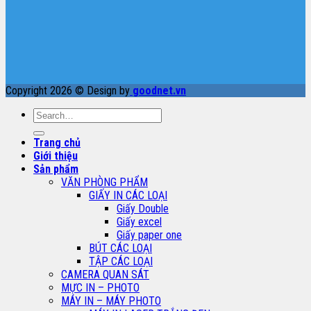
Copyright 2026 © Design by
goodnet.vn
Search
for:
Trang chủ
Giới thiệu
Sản phẩm
VĂN PHÒNG PHẨM
GIẤY IN CÁC LOẠI
Giấy Double
Giấy excel
Giấy paper one
BÚT CÁC LOẠI
TẬP CÁC LOẠI
CAMERA QUAN SÁT
MỰC IN – PHOTO
MÁY IN – MÁY PHOTO