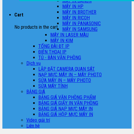
MÁY IN CANON
MÁY IN HP
MÁY IN BROTHER
Cart
MÁY IN RICOH
MÁY IN PANASONIC
No products in the cart.
MÁY IN SAMSUNG
MÁY IN LASER MÀU
MÁY IN KIM
TỔNG ĐÀI ĐT IP
ĐIỆN THOẠI IP
TỦ - BÀN VĂN PHÒNG
Dịch vụ
LẮP ĐẶT CAMERA QUAN SÁT
NẠP MỰC MÁY IN – MÁY PHOTO
SỬA MÁY IN – MÁY PHOTO
SỬA MÁY TÍNH
BẢNG GIÁ
BẢNG GIÁ VĂN PHÒNG PHẨM
BẢNG GIÁ GIẤY IN VĂN PHÒNG
BẢNG GIÁ NẠP MỰC MÁY IN
BẢNG GIÁ HỘP MỰC MÁY IN
Video giải trí
Liên hệ