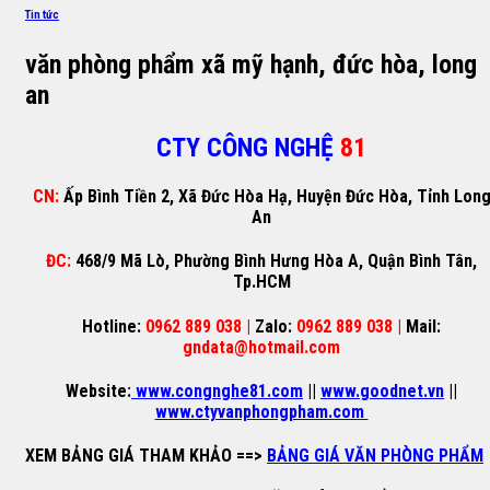
Tin tức
văn phòng phẩm xã mỹ hạnh, đức hòa, long
an
CTY CÔNG NGHỆ
81
CN:
Ấp Bình Tiền 2, Xã Đức Hòa Hạ, Huyện Đức Hòa, Tỉnh Lon
An
ĐC:
468/9 Mã Lò, Phường Bình Hưng Hòa A, Quận Bình Tân,
Tp.HCM
Hotline:
0962 889 038 |
Zalo:
0962 889 038 |
Mail:
gndata@hotmail.com
Website:
www.congnghe81.com
||
www.goodnet.vn
||
www.ctyvanphongpham.com
XEM BẢNG GIÁ THAM KHẢO
==>
BẢNG GIÁ VĂN PHÒNG PHẨM