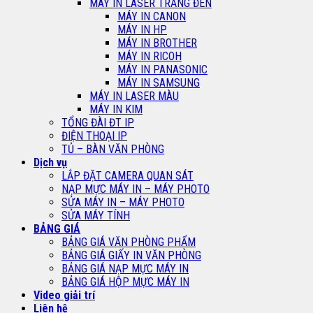
MÁY IN LASER TRẮNG ĐEN
MÁY IN CANON
MÁY IN HP
MÁY IN BROTHER
MÁY IN RICOH
MÁY IN PANASONIC
MÁY IN SAMSUNG
MÁY IN LASER MÀU
MÁY IN KIM
TỔNG ĐÀI ĐT IP
ĐIỆN THOẠI IP
TỦ – BÀN VĂN PHÒNG
Dịch vụ
LẮP ĐẶT CAMERA QUAN SÁT
NẠP MỰC MÁY IN – MÁY PHOTO
SỬA MÁY IN – MÁY PHOTO
SỬA MÁY TÍNH
BẢNG GIÁ
BẢNG GIÁ VĂN PHÒNG PHẨM
BẢNG GIÁ GIẤY IN VĂN PHÒNG
BẢNG GIÁ NẠP MỰC MÁY IN
BẢNG GIÁ HỘP MỰC MÁY IN
Video giải trí
Liên hệ