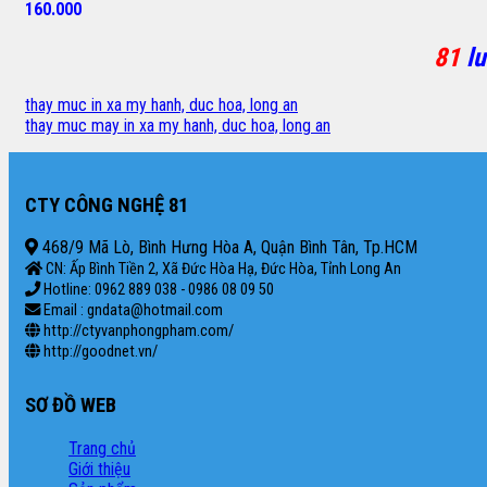
160.000
81
l
thay muc in xa my hanh, duc hoa, long an
thay muc may in xa my hanh, duc hoa, long an
CTY CÔNG NGHỆ 81
468/9 Mã Lò, Bình Hưng Hòa A, Quận Bình Tân, Tp.HCM
CN: Ấp Bình Tiền 2, Xã Đức Hòa Hạ, Đức Hòa, Tỉnh Long An
Hotline: 0962 889 038 - 0986 08 09 50
Email : gndata@hotmail.com
http://ctyvanphongpham.com/
http://goodnet.vn/
SƠ ĐỒ WEB
Trang chủ
Giới thiệu