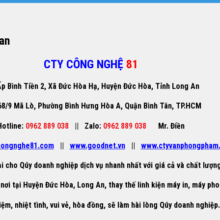
an
CTY CÔNG NGHỆ
81
p Bình Tiền 2, Xã Đức Hòa Hạ, Huyện Đức Hòa, Tỉnh Long An
68/9 Mã Lò, Phường Bình Hưng Hòa A, Quận Bình Tân, TP.HCM
Hotline:
0962 889 038
||
Zalo:
0962 889 038
Mr. Điền
ongnghe81.com
||
www.goodnet.vn
||
www.ctyvanphongpham
i cho Qúy doanh nghiệp dịch vụ nhanh nhất với giá cả và chất lượng
nơi tại Huyện Đức Hòa, Long An, thay thế linh kiện máy in, máy pho
iệm, nhiệt tình, vui vẻ, hòa đồng, sẽ làm hài lòng Qúy doanh nghiệp.