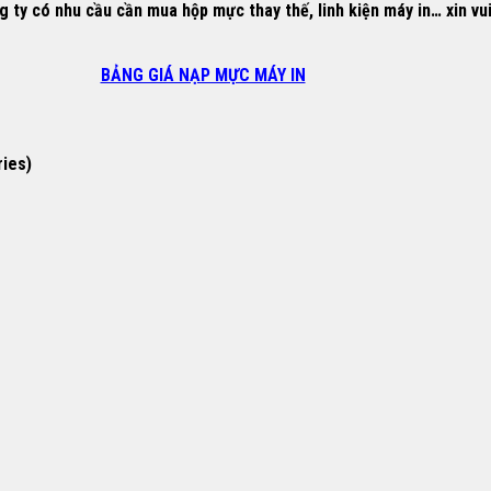
y có nhu cầu cần mua hộp mực thay thế, linh kiện máy in… xin vui l
BẢNG GIÁ NẠP MỰC MÁY IN
ries)