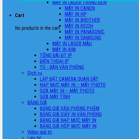
MÁY IN LASER TRẮNG ĐEN
MÁY IN CANON
MÁY IN HP
Cart
MÁY IN BROTHER
MÁY IN RICOH
No products in the cart.
MÁY IN PANASONIC
MÁY IN SAMSUNG
MÁY IN LASER MÀU
MÁY IN KIM
TỔNG ĐÀI ĐT IP
ĐIỆN THOẠI IP
TỦ - BÀN VĂN PHÒNG
Dịch vụ
LẮP ĐẶT CAMERA QUAN SÁT
NẠP MỰC MÁY IN – MÁY PHOTO
SỬA MÁY IN – MÁY PHOTO
SỬA MÁY TÍNH
BẢNG GIÁ
BẢNG GIÁ VĂN PHÒNG PHẨM
BẢNG GIÁ GIẤY IN VĂN PHÒNG
BẢNG GIÁ NẠP MỰC MÁY IN
BẢNG GIÁ HỘP MỰC MÁY IN
Video giải trí
Liên hệ