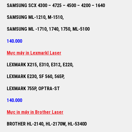
SAMSUNG SCX 4300 – 4725 – 4500 – 4200 – 1640
SAMSUNG ML-1210, M-1510,
SAMSUNG ML -1710, 1740, 1750, ML-5100
140.000
M
ự
c máy in Lexmarkl Laser
LEXMARK X215, E310, E312, E220,
LEXMARK E230, SF 560, 565P,
LEXMARK 755P, OPTRA-ST
140.000
M
ự
c in máy in Brother Laser
BROTHER HL-2140, HL-2170W, HL-5340D