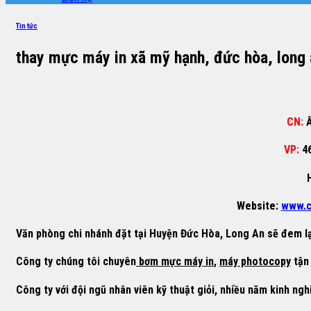
Tin tức
thay mực máy in xã mỹ hạnh, đức hòa, long 
CN:
Ấ
VP:
4
Website:
www.c
Văn phòng chi nhánh đặt tại
Huyện Đức Hòa, Long An
sẽ đem lạ
Công ty chúng tôi chuyên
bơm mực máy in
,
máy photocopy
tận 
Công ty với đội ngũ nhân viên kỹ thuật giỏi, nhiều năm kinh ngh