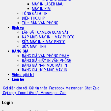
MÁY IN LASER MÀU
MÁY IN KIM
TỔNG ĐÀI ĐT IP
ĐIỆN THOẠI IP
TỦ – BÀN VĂN PHÒNG
Dịch vụ
LẮP ĐẶT CAMERA QUAN SÁT
NẠP MỰC MÁY IN – MÁY PHOTO
SỬA MÁY IN – MÁY PHOTO
SỬA MÁY TÍNH
BẢNG GIÁ
BẢNG GIÁ VĂN PHÒNG PHẨM
BẢNG GIÁ GIẤY IN VĂN PHÒNG
BẢNG GIÁ NẠP MỰC MÁY IN
BẢNG GIÁ HỘP MỰC MÁY IN
Video giải trí
Liên hệ
Gọi điện cho tôi
Gửi tin nhắn
Facebook Messenger
Chat Zalo
Gọi ngay
Form Liên hệ
Messenger
Zalo
Login