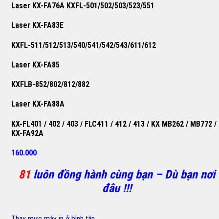
Laser KX-FA76A KXFL-501/502/503/523/551
Laser KX-FA83E
KXFL-511/512/513/540/541/542/543/611/612
Laser KX-FA85
KXFLB-852/802/812/882
Laser KX-FA88A
KX-FL401 / 402 / 403 / FLC411 / 412 / 413 / KX MB262 / MB772 /
KX-FA92A
160.000
81
luôn đồng hành cùng bạn – Dù bạn nơi
đâu !!!
Thay mực máy in ở bình tân