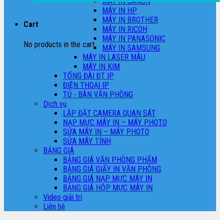
MÁY IN CANON
MÁY IN HP
MÁY IN BROTHER
Cart
MÁY IN RICOH
MÁY IN PANASONIC
No products in the cart.
MÁY IN SAMSUNG
MÁY IN LASER MÀU
MÁY IN KIM
TỔNG ĐÀI ĐT IP
ĐIỆN THOẠI IP
TỦ - BÀN VĂN PHÒNG
Dịch vụ
LẮP ĐẶT CAMERA QUAN SÁT
NẠP MỰC MÁY IN – MÁY PHOTO
SỬA MÁY IN – MÁY PHOTO
SỬA MÁY TÍNH
BẢNG GIÁ
BẢNG GIÁ VĂN PHÒNG PHẨM
BẢNG GIÁ GIẤY IN VĂN PHÒNG
BẢNG GIÁ NẠP MỰC MÁY IN
BẢNG GIÁ HỘP MỰC MÁY IN
Video giải trí
Liên hệ