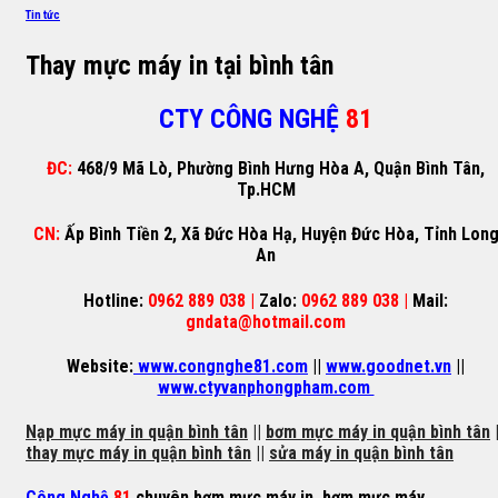
Tin tức
Thay mực máy in tại bình tân
CTY CÔNG NGHỆ
81
ĐC:
468/9 Mã Lò, Phường Bình Hưng Hòa A, Quận Bình Tân,
Tp.HCM
CN:
Ấp Bình Tiền 2, Xã Đức Hòa Hạ, Huyện Đức Hòa, Tỉnh Lon
An
Hotline:
0962 889 038 |
Zalo:
0962 889 038 |
Mail:
gndata@hotmail.com
Website:
www.congnghe81.com
||
www.goodnet.vn
||
www.ctyvanphongpham.com
Nạp mực máy in quận bình tân
||
bơm mực máy in quận bình tân
|
thay mực máy in quận bình tân
||
sửa máy in quận bình tân
Công Nghệ
81
chuyên
bơm mực máy in
,
bơm mực máy