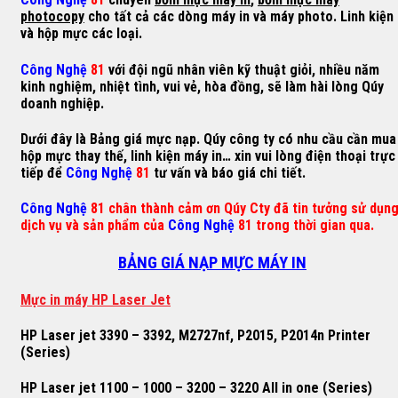
photocopy
cho tất cả các dòng máy in và máy photo. Linh kiện
và hộp mực các loại.
Công Nghệ
81
với đội ngũ nhân viên kỹ thuật giỏi, nhiều năm
kinh nghiệm, nhiệt tình, vui vẻ, hòa đồng, sẽ làm hài lòng Qúy
doanh nghiệp.
Dưới đây là Bảng giá mực nạp. Qúy công ty có nhu cầu cần mua
hộp mực thay thế, linh kiện máy in… xin vui lòng điện thoại trực
tiếp để
Công Nghệ
81
tư vấn và báo giá chi tiết.
Công Nghệ
81 chân thành cảm ơn Qúy Cty đã tin tưởng sử dụn
dịch vụ và sản phẩm của
Công Nghệ
81 trong thời gian qua.
BẢNG GIÁ NẠP MỰC MÁY IN
M
ự
c in máy HP Laser Jet
HP Laser jet 3390 – 3392, M2727nf, P2015, P2014n Printer
(Series)
HP Laser jet 1100 – 1000 – 3200 – 3220 All in one (Series)