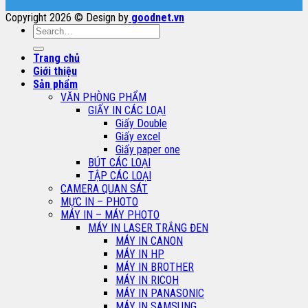
Copyright 2026 © Design by
goodnet.vn
Search
for:
Trang chủ
Giới thiệu
Sản phẩm
VĂN PHÒNG PHẨM
GIẤY IN CÁC LOẠI
Giấy Double
Giấy excel
Giấy paper one
BÚT CÁC LOẠI
TẬP CÁC LOẠI
CAMERA QUAN SÁT
MỰC IN – PHOTO
MÁY IN – MÁY PHOTO
MÁY IN LASER TRẮNG ĐEN
MÁY IN CANON
MÁY IN HP
MÁY IN BROTHER
MÁY IN RICOH
MÁY IN PANASONIC
MÁY IN SAMSUNG