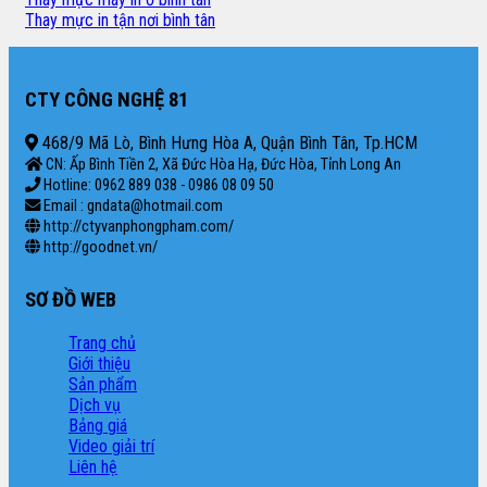
Thay mực in tận nơi bình tân
CTY CÔNG NGHỆ 81
468/9 Mã Lò, Bình Hưng Hòa A, Quận Bình Tân, Tp.HCM
CN: Ấp Bình Tiền 2, Xã Đức Hòa Hạ, Đức Hòa, Tỉnh Long An
Hotline: 0962 889 038 - 0986 08 09 50
Email : gndata@hotmail.com
http://ctyvanphongpham.com/
http://goodnet.vn/
SƠ ĐỒ WEB
Trang chủ
Giới thiệu
Sản phẩm
Dịch vụ
Bảng giá
Video giải trí
Liên hệ