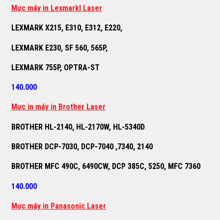
M
ự
c máy in Lexmarkl Laser
LEXMARK X215, E310, E312, E220,
LEXMARK E230, SF 560, 565P,
LEXMARK 755P, OPTRA-ST
140.000
M
ự
c in máy in Brother Laser
BROTHER HL-2140, HL-2170W, HL-5340D
BROTHER DCP-7030, DCP-7040 ,7340, 2140
BROTHER MFC 490C, 6490CW, DCP 385C, 5250, MFC 7360
140.000
M
ự
c máy in Panasonic Laser