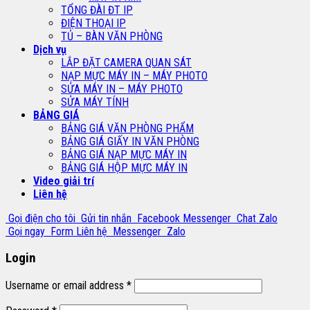
TỔNG ĐÀI ĐT IP
ĐIỆN THOẠI IP
TỦ – BÀN VĂN PHÒNG
Dịch vụ
LẮP ĐẶT CAMERA QUAN SÁT
NẠP MỰC MÁY IN – MÁY PHOTO
SỬA MÁY IN – MÁY PHOTO
SỬA MÁY TÍNH
BẢNG GIÁ
BẢNG GIÁ VĂN PHÒNG PHẨM
BẢNG GIÁ GIẤY IN VĂN PHÒNG
BẢNG GIÁ NẠP MỰC MÁY IN
BẢNG GIÁ HỘP MỰC MÁY IN
Video giải trí
Liên hệ
Gọi điện cho tôi
Gửi tin nhắn
Facebook Messenger
Chat Zalo
Gọi ngay
Form Liên hệ
Messenger
Zalo
Login
Username or email address
*