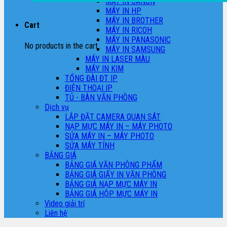
MÁY IN CANON
MÁY IN HP
MÁY IN BROTHER
Cart
MÁY IN RICOH
MÁY IN PANASONIC
No products in the cart.
MÁY IN SAMSUNG
MÁY IN LASER MÀU
MÁY IN KIM
TỔNG ĐÀI ĐT IP
ĐIỆN THOẠI IP
TỦ - BÀN VĂN PHÒNG
Dịch vụ
LẮP ĐẶT CAMERA QUAN SÁT
NẠP MỰC MÁY IN – MÁY PHOTO
SỬA MÁY IN – MÁY PHOTO
SỬA MÁY TÍNH
BẢNG GIÁ
BẢNG GIÁ VĂN PHÒNG PHẨM
BẢNG GIÁ GIẤY IN VĂN PHÒNG
BẢNG GIÁ NẠP MỰC MÁY IN
BẢNG GIÁ HỘP MỰC MÁY IN
Video giải trí
Liên hệ