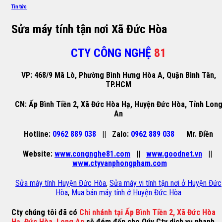
Tin tức
Sửa máy tính tận nơi Xã Đức Hòa
CTY CÔNG NGHỆ
81
VP: 468/9 Mã Lò, Phường Bình Hưng Hòa A, Quận Bình Tân,
TP.HCM
CN: Ấp Bình Tiền 2, Xã Đức Hòa Hạ, Huyện Đức Hòa, Tỉnh Lon
An
Hotline:
0962 889 038
|| Zalo:
0962 889 038
Mr. Điền
Website:
www.congnghe81.com
||
www.goodnet.vn
||
www.ctyvanphongpham.com
Sửa máy tính Huyện Đức Hòa
,
Sửa máy vi tính tận nơi ở Huyện Đức
Hòa
,
Mua bán máy tính ở Huyện Đức Hòa
Cty chúng tôi đã có
Chi nhánh tại Ấp Bình Tiền 2, Xã Đức Hòa
Hạ, Đức Hòa, Long An
sẽ đém đến cho Qúy Cty dịch vụ nhanh