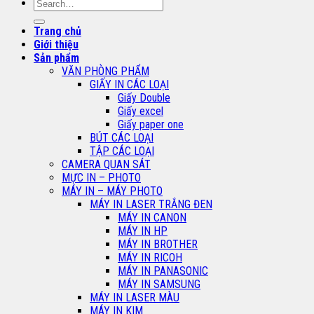
Search
for:
Trang chủ
Giới thiệu
Sản phẩm
VĂN PHÒNG PHẨM
GIẤY IN CÁC LOẠI
Giấy Double
Giấy excel
Giấy paper one
BÚT CÁC LOẠI
TẬP CÁC LOẠI
CAMERA QUAN SÁT
MỰC IN – PHOTO
MÁY IN – MÁY PHOTO
MÁY IN LASER TRẮNG ĐEN
MÁY IN CANON
MÁY IN HP
MÁY IN BROTHER
MÁY IN RICOH
MÁY IN PANASONIC
MÁY IN SAMSUNG
MÁY IN LASER MÀU
MÁY IN KIM