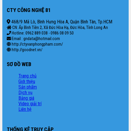
CTY CÔNG NGHỆ 81
468/9 Mã Lò, Bình Hưng Hòa A, Quận Bình Tân, Tp.HCM
CN: Ấp Bình Tiền 2, Xã Đức Hòa Hạ, Đức Hòa, Tỉnh Long An
Hotline: 0962 889 038 - 0986 08 09 50
Email : gndata@hotmail.com
http://ctyvanphongpham.com/
http://goodnet.vn/
SƠ ĐỒ WEB
Trang chủ
Giới thiệu
Sản phẩm
Dịch vụ
Bảng giá
Video giải trí
Liên hệ
THỐNG KÊ TRUY CẬP