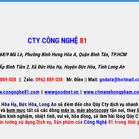
CTY CÔNG NGHỆ
81
68/9 Mã Lò, Phường Bình Hưng Hòa A, Quận Bình Tân, TP.HCM
Ấp Bình Tiền 2, Xã Đức Hòa Hạ, Huyện Đức Hòa, Tỉnh Long An
889 038
||
Zalo:
0962 889 038
Mr. Điền
||
Mail:
gndata@hotmail.c
.congnghe81.com
||
wwwgoodnet.vn
||
www.ctyvanphongpham.c
c Hòa Hạ, Đức Hòa, Long An
sẽ đém đến cho Qúy Cty dịch vụ nhanh n
 và
bơm mực
tất cả các dòng
máy in
,
máy photocopy
tận nơi, thay
l
năm kinh nghiệm, nhiệt tình, vui vẻ, hòa đồng, sẽ làm hài lòng Qúy C
in tưởng sử dụng Dịch vụ, Sản phẩm của
Công Nghệ
81 trong thời 