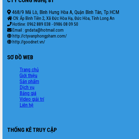
CTY CÔNG NGHỆ 81
468/9 Mã Lò, Bình Hưng Hòa A, Quận Bình Tân, Tp.HCM
CN: Ấp Bình Tiền 2, Xã Đức Hòa Hạ, Đức Hòa, Tỉnh Long An
Hotline: 0962 889 038 - 0986 08 09 50
Email : gndata@hotmail.com
http://ctyvanphongpham.com/
http://goodnet.vn/
SƠ ĐỒ WEB
Trang chủ
Giới thiệu
Sản phẩm
Dịch vụ
Bảng giá
Video giải trí
Liên hệ
THỐNG KÊ TRUY CẬP