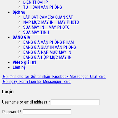
ĐIỆN THOẠI IP
TỦ – BÀN VĂN PHÒNG
Dịch vụ
LẮP ĐẶT CAMERA QUAN SÁT
NẠP MỰC MÁY IN – MÁY PHOTO
SỬA MÁY IN – MÁY PHOTO
SỬA MÁY TÍNH
BẢNG GIÁ
BẢNG GIÁ VĂN PHÒNG PHẨM
BẢNG GIÁ GIẤY IN VĂN PHÒNG
BẢNG GIÁ NẠP MỰC MÁY IN
BẢNG GIÁ HỘP MỰC MÁY IN
Video giải trí
Liên hệ
Gọi điện cho tôi
Gửi tin nhắn
Facebook Messenger
Chat Zalo
Gọi ngay
Form Liên hệ
Messenger
Zalo
Login
Username or email address
*
Password
*