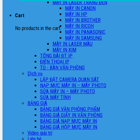
MÁY IN LASER TRẮNG ĐEN
MÁY IN CANON
MÁY IN HP
Cart
MÁY IN BROTHER
MÁY IN RICOH
No products in the cart.
MÁY IN PANASONIC
MÁY IN SAMSUNG
MÁY IN LASER MÀU
MÁY IN KIM
TỔNG ĐÀI ĐT IP
ĐIỆN THOẠI IP
TỦ - BÀN VĂN PHÒNG
Dịch vụ
LẮP ĐẶT CAMERA QUAN SÁT
NẠP MỰC MÁY IN – MÁY PHOTO
SỬA MÁY IN – MÁY PHOTO
SỬA MÁY TÍNH
BẢNG GIÁ
BẢNG GIÁ VĂN PHÒNG PHẨM
BẢNG GIÁ GIẤY IN VĂN PHÒNG
BẢNG GIÁ NẠP MỰC MÁY IN
BẢNG GIÁ HỘP MỰC MÁY IN
Video giải trí
Liên hệ