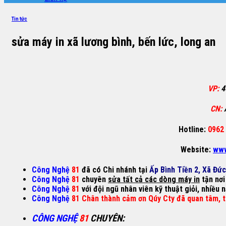
Tin tức
sửa máy in xã lương bình, bến lức, long an
VP:
4
CN:
Hotline:
0962 
Website:
www
Công Nghệ
81
đã có Chi nhánh tại
Ấp Bình Tiền 2, Xã Đứ
Công Nghệ
81
chuyên
sửa tất cả các dòng máy in
tận nơi
Công Nghệ
81
với đội ngũ nhân viên kỹ thuật giỏi, nhiều 
Công Nghệ
81 Chân thành cảm ơn Qúy Cty đã quan tâm, t
CÔNG NGHỆ
81
CHUYÊN
: