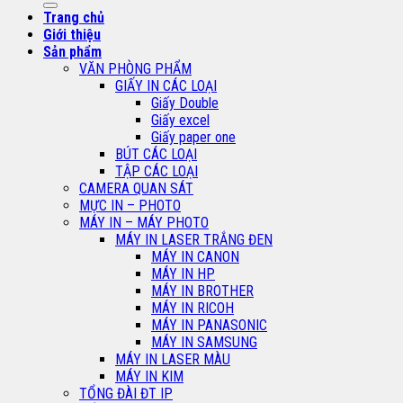
Trang chủ
Giới thiệu
Sản phẩm
VĂN PHÒNG PHẨM
GIẤY IN CÁC LOẠI
Giấy Double
Giấy excel
Giấy paper one
BÚT CÁC LOẠI
TẬP CÁC LOẠI
CAMERA QUAN SÁT
MỰC IN – PHOTO
MÁY IN – MÁY PHOTO
MÁY IN LASER TRẮNG ĐEN
MÁY IN CANON
MÁY IN HP
MÁY IN BROTHER
MÁY IN RICOH
MÁY IN PANASONIC
MÁY IN SAMSUNG
MÁY IN LASER MÀU
MÁY IN KIM
TỔNG ĐÀI ĐT IP