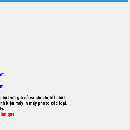
om
om
hật với giá cả và chi phí tốt nhất
inh kiện máy in máy photo
các loại.
ty.
gian qua.