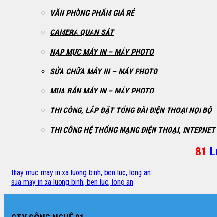
VĂN PHÒNG PHẨM GIÁ RẺ
CAMERA QUAN SÁT
NẠP MỰC MÁY IN – MÁY PHOTO
SỬA CHỮA MÁY IN – MÁY PHOTO
MUA BÁN MÁY IN – MÁY PHOTO
THI CÔNG, LẮP ĐẶT TỔNG ĐÀI ĐIỆN THOẠI NỌI BỘ
THI CÔNG HỆ THỐNG MẠNG ĐIỆN THOẠI, INTERNET 
81
L
thay muc may in xa luong binh, ben luc, long an
sua may in xa luong binh, ben luc, long an