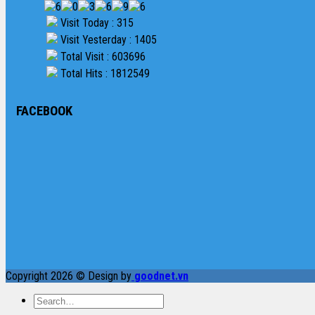
Visit Today : 315
Visit Yesterday : 1405
Total Visit : 603696
Total Hits : 1812549
FACEBOOK
Copyright 2026 © Design by
goodnet.vn
Search
for: