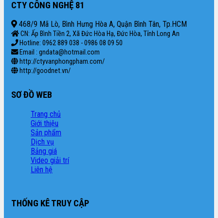
CTY CÔNG NGHỆ 81
468/9 Mã Lò, Bình Hưng Hòa A, Quận Bình Tân, Tp.HCM
CN: Ấp Bình Tiền 2, Xã Đức Hòa Hạ, Đức Hòa, Tỉnh Long An
Hotline: 0962 889 038 - 0986 08 09 50
Email : gndata@hotmail.com
http://ctyvanphongpham.com/
http://goodnet.vn/
SƠ ĐỒ WEB
Trang chủ
Giới thiệu
Sản phẩm
Dịch vụ
Bảng giá
Video giải trí
Liên hệ
THỐNG KÊ TRUY CẬP