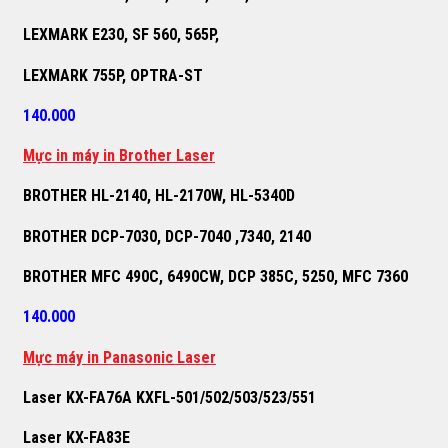
LEXMARK E230, SF 560, 565P,
LEXMARK 755P, OPTRA-ST
140.000
M
ự
c in máy in Brother Laser
BROTHER HL-2140, HL-2170W, HL-5340D
BROTHER DCP-7030, DCP-7040 ,7340, 2140
BROTHER MFC 490C, 6490CW, DCP 385C, 5250, MFC 7360
140.000
M
ự
c máy in Panasonic Laser
Laser KX-FA76A KXFL-501/502/503/523/551
Laser KX-FA83E