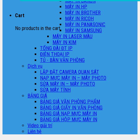
MÁY IN CANON
MÁY IN HP
MÁY IN BROTHER
Cart
MÁY IN RICOH
MÁY IN PANASONIC
No products in the cart.
MÁY IN SAMSUNG
MÁY IN LASER MÀU
MÁY IN KIM
TỔNG ĐÀI ĐT IP
ĐIỆN THOẠI IP
TỦ - BÀN VĂN PHÒNG
Dịch vụ
LẮP ĐẶT CAMERA QUAN SÁT
NẠP MỰC MÁY IN – MÁY PHOTO
SỬA MÁY IN – MÁY PHOTO
SỬA MÁY TÍNH
BẢNG GIÁ
BẢNG GIÁ VĂN PHÒNG PHẨM
BẢNG GIÁ GIẤY IN VĂN PHÒNG
BẢNG GIÁ NẠP MỰC MÁY IN
BẢNG GIÁ HỘP MỰC MÁY IN
Video giải trí
Liên hệ