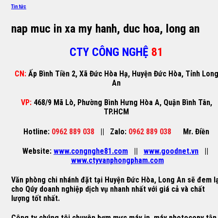
Tin tức
nap muc in xa my hanh, duc hoa, long an
CTY CÔNG NGHỆ
81
CN:
Ấp Bình Tiền 2, Xã Đức Hòa Hạ, Huyện Đức Hòa, Tỉnh Lon
An
VP:
468/9 Mã Lò, Phường Bình Hưng Hòa A, Quận Bình Tân,
TP.HCM
Hotline:
0962 889 038
||
Zalo:
0962 889 038
Mr. Điền
Website:
www.congnghe81.com
||
www.goodnet.vn
||
www.ctyvanphongpham.com
Văn phòng chi nhánh đặt tại
Huyện Đức Hòa, Long An
sẽ đem lạ
cho Qúy doanh nghiệp dịch vụ nhanh nhất với giá cả và chất
lượng tốt nhất.
Công ty chúng tôi chuyên
bơm mực máy in
,
máy photocopy
tận