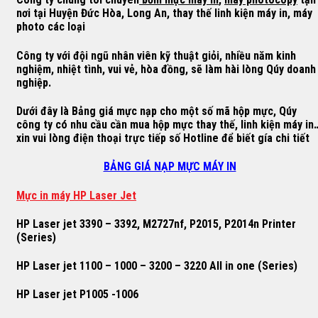
nơi tại Huyện Đức Hòa, Long An, thay thế linh kiện máy in, máy
photo các loại
Công ty với đội ngũ nhân viên kỹ thuật giỏi, nhiều năm kinh
nghiệm, nhiệt tình, vui vẻ, hòa đồng, sẽ làm hài lòng Qúy doanh
nghiệp.
Dưới đây là Bảng giá mực nạp cho một số mã hộp mực, Qúy
công ty có nhu cầu cần mua hộp mực thay thế, linh kiện máy in
xin vui lòng điện thoại trực tiếp số Hotline để biết gía chi tiết
BẢNG GIÁ NẠP MỰC MÁY IN
M
ự
c in máy HP Laser Jet
HP Laser jet 3390 – 3392, M2727nf, P2015, P2014n Printer
(Series)
HP Laser jet 1100 – 1000 – 3200 – 3220 All in one (Series)
HP Laser jet P1005 -1006