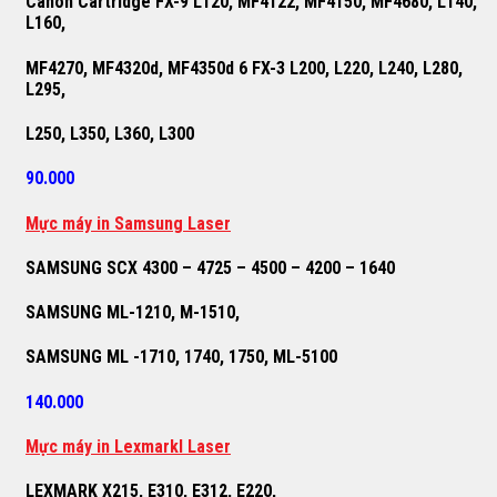
Canon Cartridge FX-9 L120, MF4122, MF4150, MF4680, L140,
L160,
MF4270, MF4320d, MF4350d 6 FX-3 L200, L220, L240, L280,
L295,
L250, L350, L360, L300
90.000
M
ự
c máy in Samsung Laser
SAMSUNG SCX 4300 – 4725 – 4500 – 4200 – 1640
SAMSUNG ML-1210, M-1510,
SAMSUNG ML -1710, 1740, 1750, ML-5100
140.000
M
ự
c máy in Lexmarkl Laser
LEXMARK X215, E310, E312, E220,