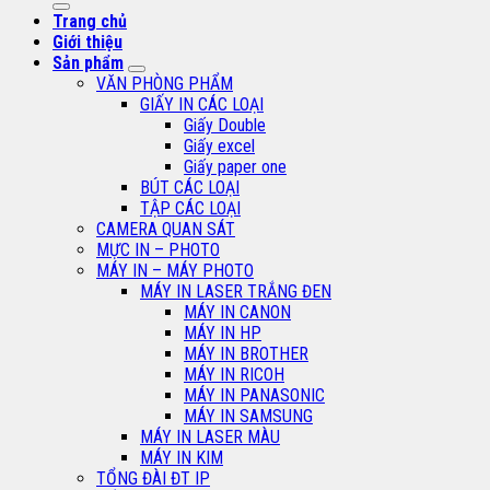
Trang chủ
Giới thiệu
Sản phẩm
VĂN PHÒNG PHẨM
GIẤY IN CÁC LOẠI
Giấy Double
Giấy excel
Giấy paper one
BÚT CÁC LOẠI
TẬP CÁC LOẠI
CAMERA QUAN SÁT
MỰC IN – PHOTO
MÁY IN – MÁY PHOTO
MÁY IN LASER TRẮNG ĐEN
MÁY IN CANON
MÁY IN HP
MÁY IN BROTHER
MÁY IN RICOH
MÁY IN PANASONIC
MÁY IN SAMSUNG
MÁY IN LASER MÀU
MÁY IN KIM
TỔNG ĐÀI ĐT IP