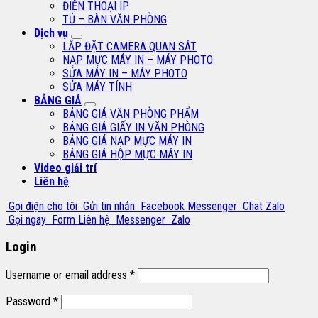
ĐIỆN THOẠI IP
TỦ – BÀN VĂN PHÒNG
Dịch vụ
LẮP ĐẶT CAMERA QUAN SÁT
NẠP MỰC MÁY IN – MÁY PHOTO
SỬA MÁY IN – MÁY PHOTO
SỬA MÁY TÍNH
BẢNG GIÁ
BẢNG GIÁ VĂN PHÒNG PHẨM
BẢNG GIÁ GIẤY IN VĂN PHÒNG
BẢNG GIÁ NẠP MỰC MÁY IN
BẢNG GIÁ HỘP MỰC MÁY IN
Video giải trí
Liên hệ
Gọi điện cho tôi
Gửi tin nhắn
Facebook Messenger
Chat Zalo
Gọi ngay
Form Liên hệ
Messenger
Zalo
Login
Username or email address
*
Password
*