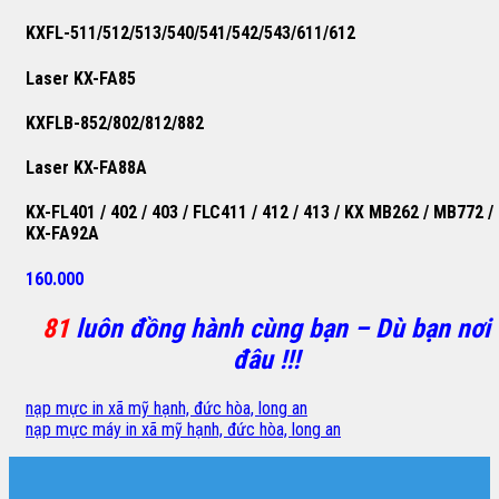
KXFL-511/512/513/540/541/542/543/611/612
Laser KX-FA85
KXFLB-852/802/812/882
Laser KX-FA88A
KX-FL401 / 402 / 403 / FLC411 / 412 / 413 / KX MB262 / MB772 /
KX-FA92A
160.000
81
luôn đồng hành cùng bạn – Dù bạn nơi
đâu !!!
nạp mực in xã mỹ hạnh, đức hòa, long an
nạp mực máy in xã mỹ hạnh, đức hòa, long an