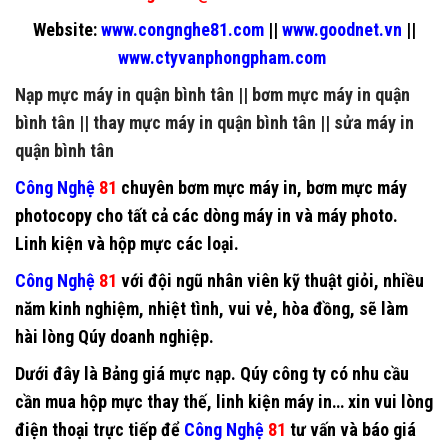
Website:
www.congnghe81.com
||
www.goodnet.vn
||
www.ctyvanphongpham.com
Nạp mực máy in quận bình tân
||
bơm mực máy in quận
bình tân
||
thay mực máy in quận bình tân
||
sửa máy in
quận bình tân
Công Nghệ
81
chuyên
bơm mực máy in
,
bơm mực máy
photocopy
cho tất cả các dòng máy in và máy photo.
Linh kiện và hộp mực các loại.
Công Nghệ
81
với đội ngũ nhân viên kỹ thuật giỏi, nhiều
năm kinh nghiệm, nhiệt tình, vui vẻ, hòa đồng, sẽ làm
hài lòng Qúy doanh nghiệp.
Dưới đây là Bảng giá mực nạp. Qúy công ty có nhu cầu
cần mua hộp mực thay thế, linh kiện máy in… xin vui lòng
điện thoại trực tiếp để
Công Nghệ
81
tư vấn và báo giá