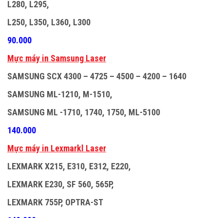
L280, L295,
L250, L350, L360, L300
90.000
M
ự
c máy in Samsung Laser
SAMSUNG SCX 4300 – 4725 – 4500 – 4200 – 1640
SAMSUNG ML-1210, M-1510,
SAMSUNG ML -1710, 1740, 1750, ML-5100
140.000
M
ự
c máy in Lexmarkl Laser
LEXMARK X215, E310, E312, E220,
LEXMARK E230, SF 560, 565P,
LEXMARK 755P, OPTRA-ST