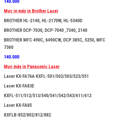
140.000
M
ự
c in máy in Brother Laser
BROTHER HL-2140, HL-2170W, HL-5340D
BROTHER DCP-7030, DCP-7040 ,7340, 2140
BROTHER MFC 490C, 6490CW, DCP 385C, 5250, MFC
7360
140.000
M
ự
c máy in Panasonic Laser
Laser KX-FA76A KXFL-501/502/503/523/551
Laser KX-FA83E
KXFL-511/512/513/540/541/542/543/611/612
Laser KX-FA85
KXFLB-852/802/812/882