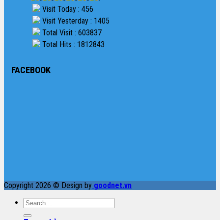
Visit Today : 456
Visit Yesterday : 1405
Total Visit : 603837
Total Hits : 1812843
FACEBOOK
Copyright 2026 © Design by
goodnet.vn
Search
for: