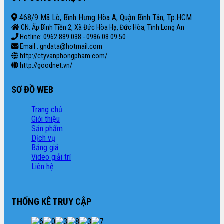
468/9 Mã Lò, Bình Hưng Hòa A, Quận Bình Tân, Tp.HCM
CN: Ấp Bình Tiền 2, Xã Đức Hòa Hạ, Đức Hòa, Tỉnh Long An
Hotline: 0962 889 038 - 0986 08 09 50
Email : gndata@hotmail.com
http://ctyvanphongpham.com/
http://goodnet.vn/
SƠ ĐỒ WEB
Trang chủ
Giới thiệu
Sản phẩm
Dịch vụ
Bảng giá
Video giải trí
Liên hệ
THỐNG KÊ TRUY CẬP