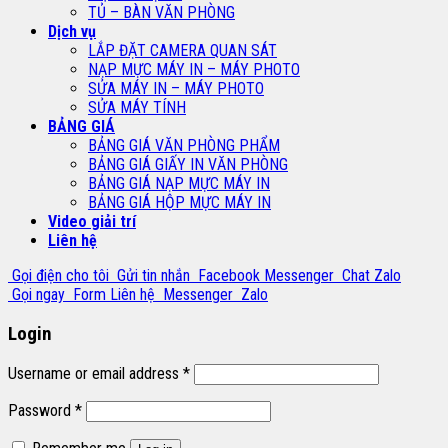
TỦ – BÀN VĂN PHÒNG
Dịch vụ
LẮP ĐẶT CAMERA QUAN SÁT
NẠP MỰC MÁY IN – MÁY PHOTO
SỬA MÁY IN – MÁY PHOTO
SỬA MÁY TÍNH
BẢNG GIÁ
BẢNG GIÁ VĂN PHÒNG PHẨM
BẢNG GIÁ GIẤY IN VĂN PHÒNG
BẢNG GIÁ NẠP MỰC MÁY IN
BẢNG GIÁ HỘP MỰC MÁY IN
Video giải trí
Liên hệ
Gọi điện cho tôi
Gửi tin nhắn
Facebook Messenger
Chat Zalo
Gọi ngay
Form Liên hệ
Messenger
Zalo
Login
Username or email address
*
Password
*