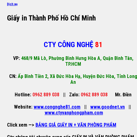
Dịch vụ
Giấy in Thành Phố Hồ Chí Minh
CTY CÔNG NGHỆ
81
VP:
468/9 Mã Lò, Phường Bình Hưng Hòa A, Quận Bình Tân,
TP.HCM
CN:
Ấp Bình Tiền 2, Xã Đức Hòa Hạ, Huyện Đức Hòa, Tỉnh Lon
An
Hotline:
0962 889 038
||
Zalo:
0962 889 038
Mr. Điền
Website:
www.congnghe81.com
||
www.goodnet.vn
||
www.ctyvanphongpham.com
Click xem —>
BẢNG GIÁ GIẤY IN + VĂN PHÒNG PHẨM