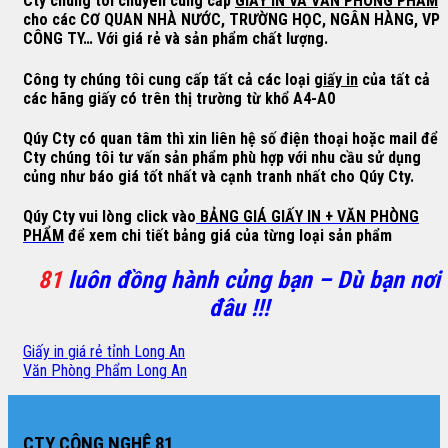
Cty chúng tôi chuyên cung cấp
GIẤY IN VÀ VĂN PHÒNG PHẨM
cho các CƠ QUAN NHÀ NƯỚC, TRƯỜNG HỌC, NGÂN HÀNG, VP
CÔNG TY… Với giá rẻ và sản phẩm chất lượng.
Công ty chúng tôi cung cấp tất cả các loại
giấy in
của tất cả
các hãng giấy có trên thị trường từ khổ A4-A0
Qúy Cty có quan tâm thì xin liên hệ số điện thoại hoặc mail để
Cty chúng tôi tư vấn sản phẩm phù hợp với nhu cầu sử dụng
củng như báo giá tốt nhất và cạnh tranh nhất cho Qúy Cty.
Qúy Cty vui lòng click vào
BẢNG GIÁ GIẤY IN + VĂN PHÒNG
PHẨM
để xem chi tiết bảng giá của từng loại sản phẩm
81
luôn đồng hành củng bạn – Dù bạn nơi
đâu !!!
Giấy in giá rẻ tỉnh Long An
Văn Phòng Phẩm Long An
CTY CÔNG NGHỆ 81