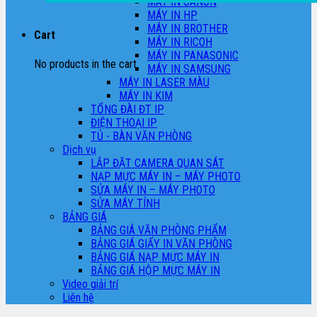
MÁY IN CANON
MÁY IN HP
MÁY IN BROTHER
Cart
MÁY IN RICOH
MÁY IN PANASONIC
No products in the cart.
MÁY IN SAMSUNG
MÁY IN LASER MÀU
MÁY IN KIM
TỔNG ĐÀI ĐT IP
ĐIỆN THOẠI IP
TỦ - BÀN VĂN PHÒNG
Dịch vụ
LẮP ĐẶT CAMERA QUAN SÁT
NẠP MỰC MÁY IN – MÁY PHOTO
SỬA MÁY IN – MÁY PHOTO
SỬA MÁY TÍNH
BẢNG GIÁ
BẢNG GIÁ VĂN PHÒNG PHẨM
BẢNG GIÁ GIẤY IN VĂN PHÒNG
BẢNG GIÁ NẠP MỰC MÁY IN
BẢNG GIÁ HỘP MỰC MÁY IN
Video giải trí
Liên hệ