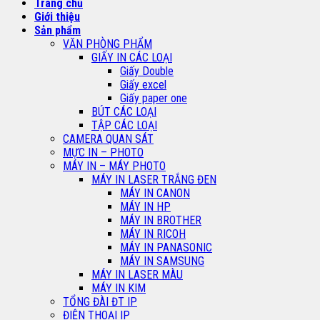
Trang chủ
Giới thiệu
Sản phẩm
VĂN PHÒNG PHẨM
GIẤY IN CÁC LOẠI
Giấy Double
Giấy excel
Giấy paper one
BÚT CÁC LOẠI
TẬP CÁC LOẠI
CAMERA QUAN SÁT
MỰC IN – PHOTO
MÁY IN – MÁY PHOTO
MÁY IN LASER TRẮNG ĐEN
MÁY IN CANON
MÁY IN HP
MÁY IN BROTHER
MÁY IN RICOH
MÁY IN PANASONIC
MÁY IN SAMSUNG
MÁY IN LASER MÀU
MÁY IN KIM
TỔNG ĐÀI ĐT IP
ĐIỆN THOẠI IP