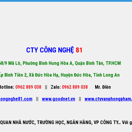
CTY CÔNG NGHỆ
81
68/9 Mã Lò, Phường Bình Hưng Hòa A, Quận Bình Tân, TP.HCM
p Bình Tiền 2, Xã Đức Hòa Hạ, Huyện Đức Hòa, Tỉnh Long An
Hotline:
0962 889 038
||
Zalo:
0962 889 038
Mr. Điền
ongnghe81.com
||
www.goodnet.vn
||
www.ctyvanphongpham
QUAN NHÀ NƯỚC, TRƯỜNG HỌC, NGÂN HÀNG, VP CÔNG TY… Với giá 