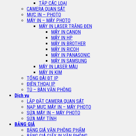
TẬP CÁC LOẠI
CAMERA QUAN SÁT
MỰC IN – PHOTO
MÁY IN – MÁY PHOTO
MÁY IN LASER TRẮNG ĐEN
MÁY IN CANON
MÁY IN HP
MÁY IN BROTHER
MÁY IN RICOH
MÁY IN PANASONIC
MÁY IN SAMSUNG
MÁY IN LASER MÀU
MÁY IN KIM
TỔNG ĐÀI ĐT IP
ĐIỆN THOẠI IP
TỦ – BÀN VĂN PHÒNG
Dịch vụ
LẮP ĐẶT CAMERA QUAN SÁT
NẠP MỰC MÁY IN – MÁY PHOTO
SỬA MÁY IN – MÁY PHOTO
SỬA MÁY TÍNH
BẢNG GIÁ
BẢNG GIÁ VĂN PHÒNG PHẨM
BẢNG GIÁ GIẤY IN VĂN PHÒNG