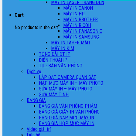
MÁY IN LASER TRẮNG ĐEN
MÁY IN CANON
MÁY IN HP
Cart
MÁY IN BROTHER
MÁY IN RICOH
No products in the cart.
MÁY IN PANASONIC
MÁY IN SAMSUNG
MÁY IN LASER MÀU
MÁY IN KIM
TỔNG ĐÀI ĐT IP
ĐIỆN THOẠI IP
TỦ - BÀN VĂN PHÒNG
Dịch vụ
LẮP ĐẶT CAMERA QUAN SÁT
NẠP MỰC MÁY IN – MÁY PHOTO
SỬA MÁY IN – MÁY PHOTO
SỬA MÁY TÍNH
BẢNG GIÁ
BẢNG GIÁ VĂN PHÒNG PHẨM
BẢNG GIÁ GIẤY IN VĂN PHÒNG
BẢNG GIÁ NẠP MỰC MÁY IN
BẢNG GIÁ HỘP MỰC MÁY IN
Video giải trí
Liên hệ