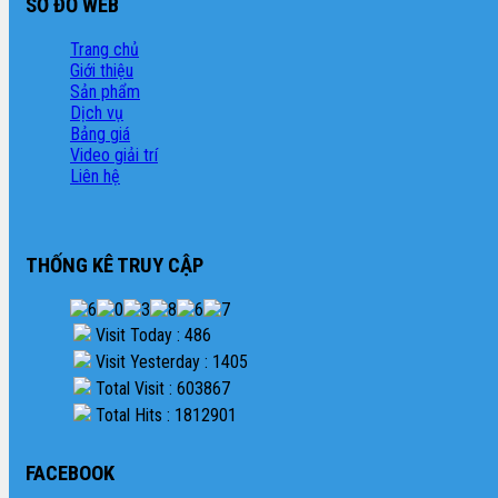
SƠ ĐỒ WEB
Trang chủ
Giới thiệu
Sản phẩm
Dịch vụ
Bảng giá
Video giải trí
Liên hệ
THỐNG KÊ TRUY CẬP
Visit Today : 486
Visit Yesterday : 1405
Total Visit : 603867
Total Hits : 1812901
FACEBOOK