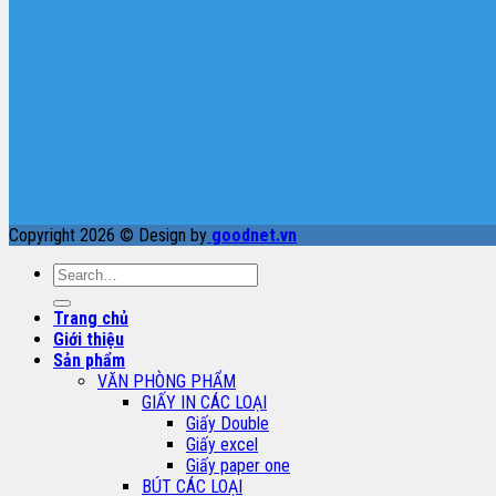
Copyright 2026 © Design by
goodnet.vn
Search
for:
Trang chủ
Giới thiệu
Sản phẩm
VĂN PHÒNG PHẨM
GIẤY IN CÁC LOẠI
Giấy Double
Giấy excel
Giấy paper one
BÚT CÁC LOẠI