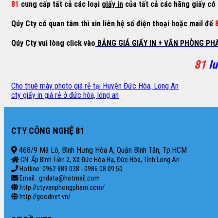
81
cung cấp tất cả các loại
giấy in
của tất cả các hãng giấy có 
Qúy Cty có quan tâm thì xin liên hệ số điện thoại hoặc mail để
Qúy Cty vui lòng click vào
BẢNG GIÁ GIẤY IN + VĂN PHÒNG PH
81
l
Cho thuê máy photo giá rẻ tại Huyện Đức Hòa, Long An
cty giấy in giá rẻ ở đức hòa, long an
CTY CÔNG NGHỆ 81
468/9 Mã Lò, Bình Hưng Hòa A, Quận Bình Tân, Tp.HCM
CN: Ấp Bình Tiền 2, Xã Đức Hòa Hạ, Đức Hòa, Tỉnh Long An
Hotline: 0962 889 038 - 0986 08 09 50
Email : gndata@hotmail.com
http://ctyvanphongpham.com/
http://goodnet.vn/