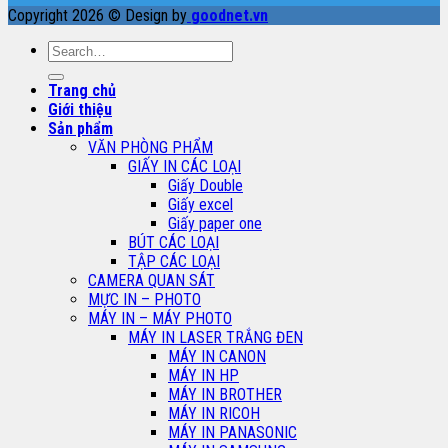
Copyright 2026 © Design by
goodnet.vn
Search
for:
Trang chủ
Giới thiệu
Sản phẩm
VĂN PHÒNG PHẨM
GIẤY IN CÁC LOẠI
Giấy Double
Giấy excel
Giấy paper one
BÚT CÁC LOẠI
TẬP CÁC LOẠI
CAMERA QUAN SÁT
MỰC IN – PHOTO
MÁY IN – MÁY PHOTO
MÁY IN LASER TRẮNG ĐEN
MÁY IN CANON
MÁY IN HP
MÁY IN BROTHER
MÁY IN RICOH
MÁY IN PANASONIC