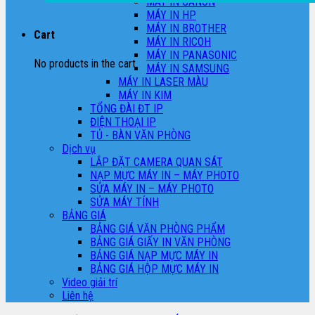
MÁY IN CANON
MÁY IN HP
MÁY IN BROTHER
Cart
MÁY IN RICOH
MÁY IN PANASONIC
No products in the cart.
MÁY IN SAMSUNG
MÁY IN LASER MÀU
MÁY IN KIM
TỔNG ĐÀI ĐT IP
ĐIỆN THOẠI IP
TỦ - BÀN VĂN PHÒNG
Dịch vụ
LẮP ĐẶT CAMERA QUAN SÁT
NẠP MỰC MÁY IN – MÁY PHOTO
SỬA MÁY IN – MÁY PHOTO
SỬA MÁY TÍNH
BẢNG GIÁ
BẢNG GIÁ VĂN PHÒNG PHẨM
BẢNG GIÁ GIẤY IN VĂN PHÒNG
BẢNG GIÁ NẠP MỰC MÁY IN
BẢNG GIÁ HỘP MỰC MÁY IN
Video giải trí
Liên hệ