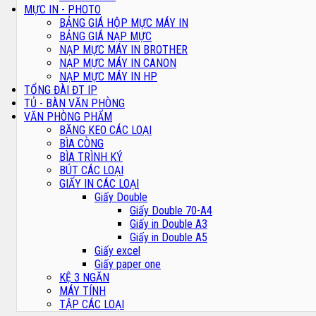
MỰC IN - PHOTO
BẢNG GIÁ HỘP MỰC MÁY IN
BẢNG GIÁ NẠP MỰC
NẠP MỰC MÁY IN BROTHER
NẠP MỰC MÁY IN CANON
NẠP MỰC MÁY IN HP
TỔNG ĐÀI ĐT IP
TỦ - BÀN VĂN PHÒNG
VĂN PHÒNG PHẨM
BĂNG KEO CÁC LOẠI
BÌA CÒNG
BÌA TRÌNH KÝ
BÚT CÁC LOẠI
GIẤY IN CÁC LOẠI
Giấy Double
Giấy Double 70-A4
Giấy in Double A3
Giấy in Double A5
Giấy excel
Giấy paper one
KỆ 3 NGĂN
MÁY TÍNH
TẬP CÁC LOẠI