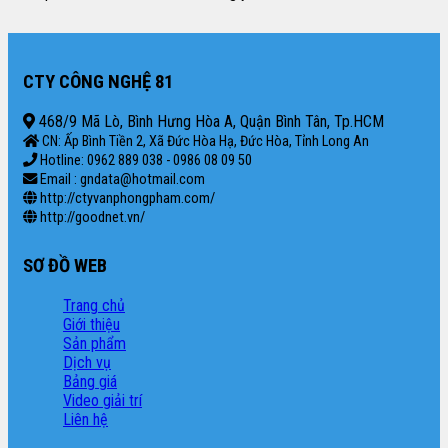
CTY CÔNG NGHỆ 81
468/9 Mã Lò, Bình Hưng Hòa A, Quận Bình Tân, Tp.HCM
CN: Ấp Bình Tiền 2, Xã Đức Hòa Hạ, Đức Hòa, Tỉnh Long An
Hotline: 0962 889 038 - 0986 08 09 50
Email : gndata@hotmail.com
http://ctyvanphongpham.com/
http://goodnet.vn/
SƠ ĐỒ WEB
Trang chủ
Giới thiệu
Sản phẩm
Dịch vụ
Bảng giá
Video giải trí
Liên hệ