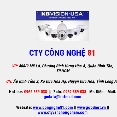
CTY CÔNG NGHỆ
81
VP:
468/9 Mã Lò, Phường Bình Hưng Hòa A, Quận Bình Tân,
TP.HCM
CN:
Ấp Bình Tiền 2, Xã Đức Hòa Hạ, Huyện Đức Hòa, Tỉnh Long 
Hotline:
0962 889 038
||
Zalo:
0962 889 038
Mr. Điền
||
Mail:
gndata@hotmail.com
Website:
www.congnghe81.com
||
wwwgoodnet.vn
||
www.ctyvanphongpham.com