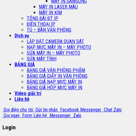
MÁY IN SAMSUNG
MÁY IN LASER MÀU
MÁY IN KIM
TỔNG ĐÀI ĐT IP
ĐIỆN THOẠI IP
TỦ – BÀN VĂN PHÒNG
Dịch vụ
LẮP ĐẶT CAMERA QUAN SÁT
NẠP MỰC MÁY IN – MÁY PHOTO
SỬA MÁY IN – MÁY PHOTO
SỬA MÁY TÍNH
BẢNG GIÁ
BẢNG GIÁ VĂN PHÒNG PHẨM
BẢNG GIÁ GIẤY IN VĂN PHÒNG
BẢNG GIÁ NẠP MỰC MÁY IN
BẢNG GIÁ HỘP MỰC MÁY IN
Video giải trí
Liên hệ
Gọi điện cho tôi
Gửi tin nhắn
Facebook Messenger
Chat Zalo
Gọi ngay
Form Liên hệ
Messenger
Zalo
Login