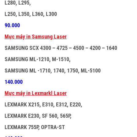
L280, L295,
L250, L350, L360, L300
90.000
M
ự
c máy in Samsung Laser
SAMSUNG SCX 4300 – 4725 – 4500 – 4200 – 1640
SAMSUNG ML-1210, M-1510,
SAMSUNG ML -1710, 1740, 1750, ML-5100
140.000
M
ự
c máy in Lexmarkl Laser
LEXMARK X215, E310, E312, E220,
LEXMARK E230, SF 560, 565P,
LEXMARK 755P, OPTRA-ST