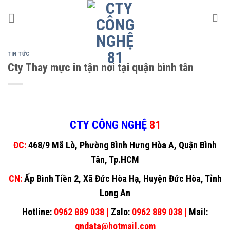
Skip
to
content
TIN TỨC
Cty Thay mực in tận nơi tại quận bình tân
CTY CÔNG NGHỆ
81
ĐC:
468/9 Mã Lò, Phường Bình Hưng Hòa A, Quận Bình
Tân, Tp.HCM
CN:
Ấp Bình Tiền 2, Xã Đức Hòa Hạ, Huyện Đức Hòa, Tỉnh
Long An
Hotline:
0962 889 038 |
Zalo:
0962 889 038 |
Mail:
gndata@hotmail.com