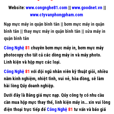
Website:
www.congnghe81.com
||
www.goodnet.vn
||
www.ctyvanphongpham.com
Nạp mực máy in quận bình tân
||
bơm mực máy in quận
bình tân
||
thay mực máy in quận bình tân
||
sửa máy in
quận bình tân
Công Nghệ
81
chuyên
bơm mực máy in
,
bơm mực máy
photocopy
cho tất cả các dòng máy in và máy photo.
Linh kiện và hộp mực các loại.
Công Nghệ
81
với đội ngũ nhân viên kỹ thuật giỏi, nhiều
năm kinh nghiệm, nhiệt tình, vui vẻ, hòa đồng, sẽ làm
hài lòng Qúy doanh nghiệp.
Dưới đây là Bảng giá mực nạp. Qúy công ty có nhu cầu
cần mua hộp mực thay thế, linh kiện máy in… xin vui lòng
điện thoại trực tiếp để
Công Nghệ
81
tư vấn và báo giá