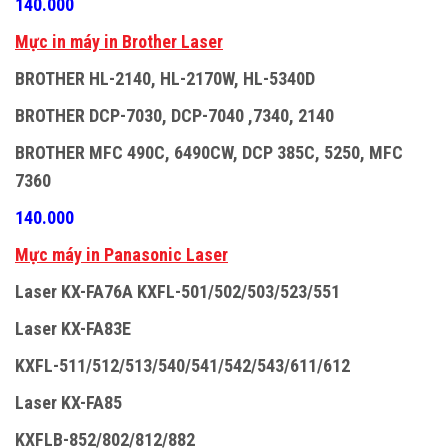
140.000
M
ự
c in máy in Brother Laser
BROTHER HL-2140, HL-2170W, HL-5340D
BROTHER DCP-7030, DCP-7040 ,7340, 2140
BROTHER MFC 490C, 6490CW, DCP 385C, 5250, MFC
7360
140.000
M
ự
c máy in Panasonic Laser
Laser KX-FA76A KXFL-501/502/503/523/551
Laser KX-FA83E
KXFL-511/512/513/540/541/542/543/611/612
Laser KX-FA85
KXFLB-852/802/812/882