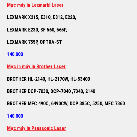
M
ự
c máy in Lexmarkl Laser
LEXMARK X215, E310, E312, E220,
LEXMARK E230, SF 560, 565P,
LEXMARK 755P, OPTRA-ST
140.000
M
ự
c in máy in Brother Laser
BROTHER HL-2140, HL-2170W, HL-5340D
BROTHER DCP-7030, DCP-7040 ,7340, 2140
BROTHER MFC 490C, 6490CW, DCP 385C, 5250, MFC 7360
140.000
M
ự
c máy in Panasonic Laser