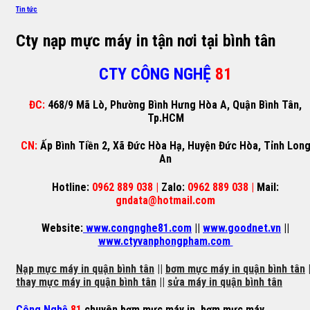
Tin tức
Cty nạp mực máy in tận nơi tại bình tân
CTY CÔNG NGHỆ
81
ĐC:
468/9 Mã Lò, Phường Bình Hưng Hòa A, Quận Bình Tân,
Tp.HCM
CN:
Ấp Bình Tiền 2, Xã Đức Hòa Hạ, Huyện Đức Hòa, Tỉnh Lon
An
Hotline:
0962 889 038 |
Zalo:
0962 889 038 |
Mail:
gndata@hotmail.com
Website:
www.congnghe81.com
||
www.goodnet.vn
||
www.ctyvanphongpham.com
Nạp mực máy in quận bình tân
||
bơm mực máy in quận bình tân
|
thay mực máy in quận bình tân
||
sửa máy in quận bình tân
Công Nghệ
81
chuyên
bơm mực máy in
,
bơm mực máy