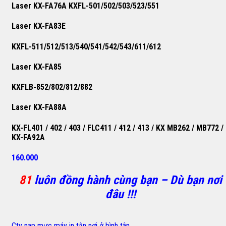
Laser KX-FA76A KXFL-501/502/503/523/551
Laser KX-FA83E
KXFL-511/512/513/540/541/542/543/611/612
Laser KX-FA85
KXFLB-852/802/812/882
Laser KX-FA88A
KX-FL401 / 402 / 403 / FLC411 / 412 / 413 / KX MB262 / MB772 /
KX-FA92A
160.000
81
luôn đồng hành cùng bạn – Dù bạn nơi
đâu !!!
Cty nap mực máy in tận nơi ở bình tân