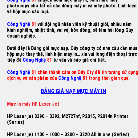
photocopy
cho tất cả các dòng máy in và máy photo. Linh kiện
và hộp mực các loại.
Công Nghệ
81
với đội ngũ nhân viên kỹ thuật giỏi, nhiều năm
kinh nghiệm, nhiệt tình, vui vẻ, hòa đồng, sẽ làm hài lòng Qúy
doanh nghiệp.
Dưới đây là Bảng giá mực nạp. Qúy công ty có nhu cầu cần mua
hộp mực thay thế, linh kiện máy in… xin vui lòng điện thoại trực
tiếp để
Công Nghệ
81
tư vấn và báo giá chi tiết.
Công Nghệ
81 chân thành cảm ơn Qúy Cty đã tin tưởng sử dụn
dịch vụ và sản phẩm của
Công Nghệ
81 trong thời gian qua.
BẢNG GIÁ NẠP MỰC MÁY IN
M
ự
c in máy HP Laser Jet
HP Laser jet 3390 – 3392, M2727nf, P2015, P2014n Printer
(Series)
HP Laser jet 1100 – 1000 – 3200 – 3220 All in one (Series)