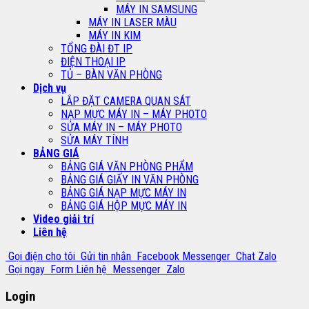
MÁY IN SAMSUNG
MÁY IN LASER MÀU
MÁY IN KIM
TỔNG ĐÀI ĐT IP
ĐIỆN THOẠI IP
TỦ – BÀN VĂN PHÒNG
Dịch vụ
LẮP ĐẶT CAMERA QUAN SÁT
NẠP MỰC MÁY IN – MÁY PHOTO
SỬA MÁY IN – MÁY PHOTO
SỬA MÁY TÍNH
BẢNG GIÁ
BẢNG GIÁ VĂN PHÒNG PHẨM
BẢNG GIÁ GIẤY IN VĂN PHÒNG
BẢNG GIÁ NẠP MỰC MÁY IN
BẢNG GIÁ HỘP MỰC MÁY IN
Video giải trí
Liên hệ
Gọi điện cho tôi
Gửi tin nhắn
Facebook Messenger
Chat Zalo
Gọi ngay
Form Liên hệ
Messenger
Zalo
Login