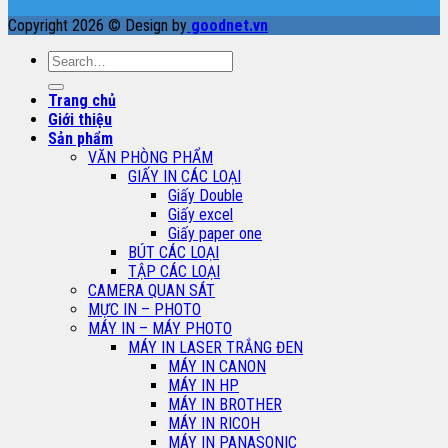
Copyright 2026 © Design by
goodnet.vn
Search
for:
Trang chủ
Giới thiệu
Sản phẩm
VĂN PHÒNG PHẨM
GIẤY IN CÁC LOẠI
Giấy Double
Giấy excel
Giấy paper one
BÚT CÁC LOẠI
TẬP CÁC LOẠI
CAMERA QUAN SÁT
MỰC IN – PHOTO
MÁY IN – MÁY PHOTO
MÁY IN LASER TRẮNG ĐEN
MÁY IN CANON
MÁY IN HP
MÁY IN BROTHER
MÁY IN RICOH
MÁY IN PANASONIC