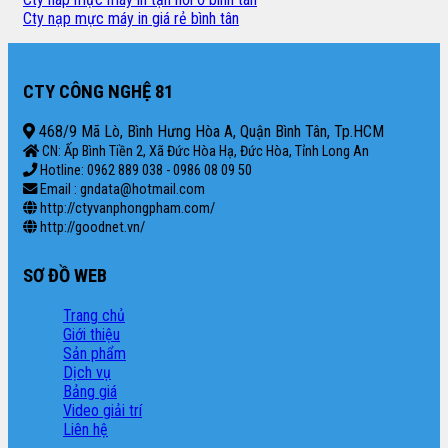
Cty nạp mực máy in giá rẻ bình tân
CTY CÔNG NGHỆ 81
468/9 Mã Lò, Bình Hưng Hòa A, Quận Bình Tân, Tp.HCM
CN: Ấp Bình Tiền 2, Xã Đức Hòa Hạ, Đức Hòa, Tỉnh Long An
Hotline: 0962 889 038 - 0986 08 09 50
Email : gndata@hotmail.com
http://ctyvanphongpham.com/
http://goodnet.vn/
SƠ ĐỒ WEB
Trang chủ
Giới thiệu
Sản phẩm
Dịch vụ
Bảng giá
Video giải trí
Liên hệ