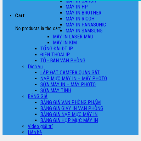
MÁY IN CANON
MÁY IN HP
MÁY IN BROTHER
Cart
MÁY IN RICOH
MÁY IN PANASONIC
No products in the cart.
MÁY IN SAMSUNG
MÁY IN LASER MÀU
MÁY IN KIM
TỔNG ĐÀI ĐT IP
ĐIỆN THOẠI IP
TỦ - BÀN VĂN PHÒNG
Dịch vụ
LẮP ĐẶT CAMERA QUAN SÁT
NẠP MỰC MÁY IN – MÁY PHOTO
SỬA MÁY IN – MÁY PHOTO
SỬA MÁY TÍNH
BẢNG GIÁ
BẢNG GIÁ VĂN PHÒNG PHẨM
BẢNG GIÁ GIẤY IN VĂN PHÒNG
BẢNG GIÁ NẠP MỰC MÁY IN
BẢNG GIÁ HỘP MỰC MÁY IN
Video giải trí
Liên hệ