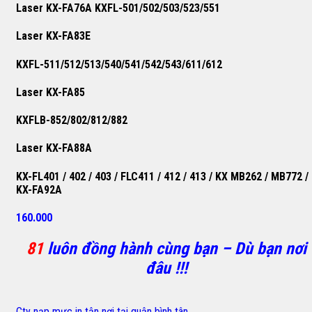
Laser KX-FA76A KXFL-501/502/503/523/551
Laser KX-FA83E
KXFL-511/512/513/540/541/542/543/611/612
Laser KX-FA85
KXFLB-852/802/812/882
Laser KX-FA88A
KX-FL401 / 402 / 403 / FLC411 / 412 / 413 / KX MB262 / MB772 /
KX-FA92A
160.000
81
luôn đồng hành cùng bạn – Dù bạn nơi
đâu !!!
Cty nạp mực in tận nơi tại quận bình tân