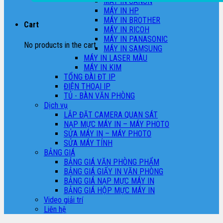
MÁY IN CANON
MÁY IN HP
MÁY IN BROTHER
Cart
MÁY IN RICOH
MÁY IN PANASONIC
No products in the cart.
MÁY IN SAMSUNG
MÁY IN LASER MÀU
MÁY IN KIM
TỔNG ĐÀI ĐT IP
ĐIỆN THOẠI IP
TỦ - BÀN VĂN PHÒNG
Dịch vụ
LẮP ĐẶT CAMERA QUAN SÁT
NẠP MỰC MÁY IN – MÁY PHOTO
SỬA MÁY IN – MÁY PHOTO
SỬA MÁY TÍNH
BẢNG GIÁ
BẢNG GIÁ VĂN PHÒNG PHẨM
BẢNG GIÁ GIẤY IN VĂN PHÒNG
BẢNG GIÁ NẠP MỰC MÁY IN
BẢNG GIÁ HỘP MỰC MÁY IN
Video giải trí
Liên hệ