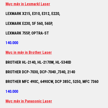
M
ự
c máy in Lexmarkl Laser
LEXMARK X215, E310, E312, E220,
LEXMARK E230, SF 560, 565P,
LEXMARK 755P, OPTRA-ST
140.000
M
ự
c in máy in Brother Laser
BROTHER HL-2140, HL-2170W, HL-5340D
BROTHER DCP-7030, DCP-7040 ,7340, 2140
BROTHER MFC 490C, 6490CW, DCP 385C, 5250, MFC 7360
140.000
M
ự
c máy in Panasonic Laser