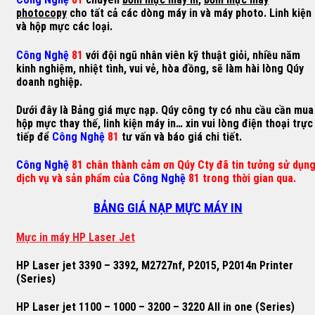
photocopy
cho tất cả các dòng máy in và máy photo. Linh kiện
và hộp mực các loại.
Công Nghệ
81
với đội ngũ nhân viên kỹ thuật giỏi, nhiều năm
kinh nghiệm, nhiệt tình, vui vẻ, hòa đồng, sẽ làm hài lòng Qúy
doanh nghiệp.
Dưới đây là Bảng giá mực nạp. Qúy công ty có nhu cầu cần mua
hộp mực thay thế, linh kiện máy in… xin vui lòng điện thoại trực
tiếp để
Công Nghệ
81
tư vấn và báo giá chi tiết.
Công Nghệ
81 chân thành cảm ơn Qúy Cty đã tin tưởng sử dụn
dịch vụ và sản phẩm của
Công Nghệ
81 trong thời gian qua.
BẢNG GIÁ NẠP MỰC MÁY IN
M
ự
c in máy HP Laser Jet
HP Laser jet 3390 – 3392, M2727nf, P2015, P2014n Printer
(Series)
HP Laser jet 1100 – 1000 – 3200 – 3220 All in one (Series)