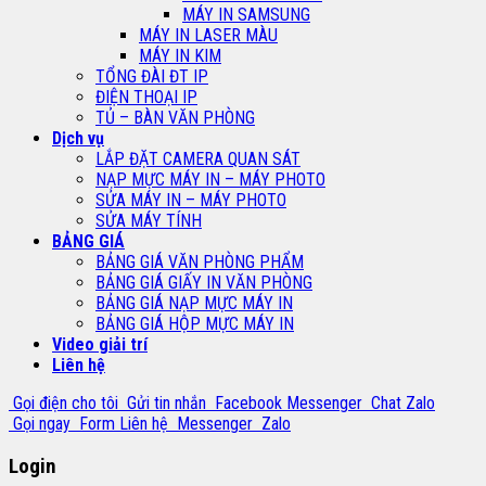
MÁY IN SAMSUNG
MÁY IN LASER MÀU
MÁY IN KIM
TỔNG ĐÀI ĐT IP
ĐIỆN THOẠI IP
TỦ – BÀN VĂN PHÒNG
Dịch vụ
LẮP ĐẶT CAMERA QUAN SÁT
NẠP MỰC MÁY IN – MÁY PHOTO
SỬA MÁY IN – MÁY PHOTO
SỬA MÁY TÍNH
BẢNG GIÁ
BẢNG GIÁ VĂN PHÒNG PHẨM
BẢNG GIÁ GIẤY IN VĂN PHÒNG
BẢNG GIÁ NẠP MỰC MÁY IN
BẢNG GIÁ HỘP MỰC MÁY IN
Video giải trí
Liên hệ
Gọi điện cho tôi
Gửi tin nhắn
Facebook Messenger
Chat Zalo
Gọi ngay
Form Liên hệ
Messenger
Zalo
Login