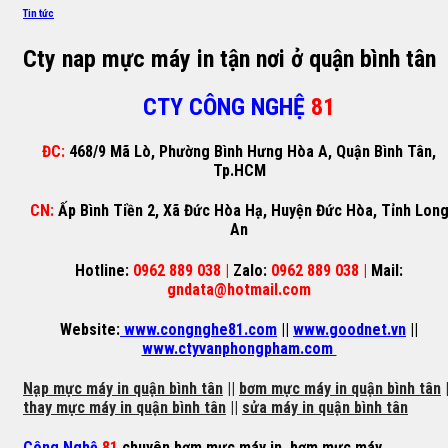
Tin tức
Cty nap mực máy in tận nơi ở quận bình tân
CTY CÔNG NGHỆ
81
ĐC:
468/9 Mã Lò, Phường Bình Hưng Hòa A, Quận Bình Tân,
Tp.HCM
CN:
Ấp Bình Tiền 2, Xã Đức Hòa Hạ, Huyện Đức Hòa, Tỉnh Lon
An
Hotline:
0962 889 038 |
Zalo:
0962 889 038 |
Mail:
gndata@hotmail.com
Website:
www.congnghe81.com
||
www.goodnet.vn
||
www.ctyvanphongpham.com
Nạp mực máy in quận bình tân
||
bơm mực máy in quận bình tân
|
thay mực máy in quận bình tân
||
sửa máy in quận bình tân
Công Nghệ
81
chuyên
bơm mực máy in
,
bơm mực máy