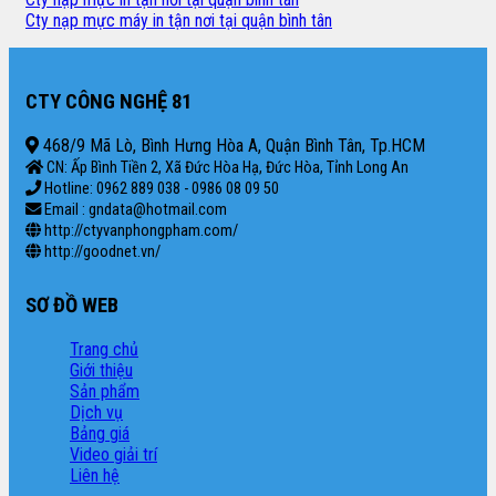
Cty nạp mực máy in tận nơi tại quận bình tân
CTY CÔNG NGHỆ 81
468/9 Mã Lò, Bình Hưng Hòa A, Quận Bình Tân, Tp.HCM
CN: Ấp Bình Tiền 2, Xã Đức Hòa Hạ, Đức Hòa, Tỉnh Long An
Hotline: 0962 889 038 - 0986 08 09 50
Email : gndata@hotmail.com
http://ctyvanphongpham.com/
http://goodnet.vn/
SƠ ĐỒ WEB
Trang chủ
Giới thiệu
Sản phẩm
Dịch vụ
Bảng giá
Video giải trí
Liên hệ