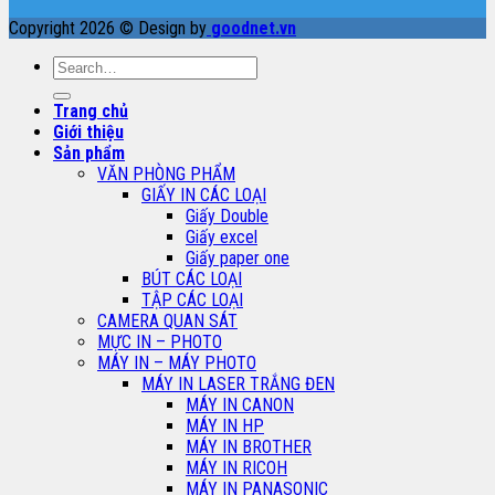
Copyright 2026 © Design by
goodnet.vn
Search
for:
Trang chủ
Giới thiệu
Sản phẩm
VĂN PHÒNG PHẨM
GIẤY IN CÁC LOẠI
Giấy Double
Giấy excel
Giấy paper one
BÚT CÁC LOẠI
TẬP CÁC LOẠI
CAMERA QUAN SÁT
MỰC IN – PHOTO
MÁY IN – MÁY PHOTO
MÁY IN LASER TRẮNG ĐEN
MÁY IN CANON
MÁY IN HP
MÁY IN BROTHER
MÁY IN RICOH
MÁY IN PANASONIC