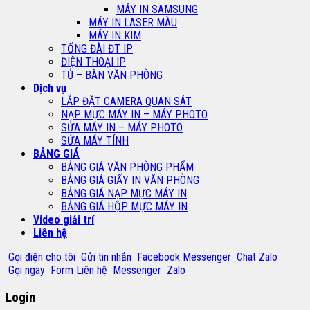
MÁY IN SAMSUNG
MÁY IN LASER MÀU
MÁY IN KIM
TỔNG ĐÀI ĐT IP
ĐIỆN THOẠI IP
TỦ – BÀN VĂN PHÒNG
Dịch vụ
LẮP ĐẶT CAMERA QUAN SÁT
NẠP MỰC MÁY IN – MÁY PHOTO
SỬA MÁY IN – MÁY PHOTO
SỬA MÁY TÍNH
BẢNG GIÁ
BẢNG GIÁ VĂN PHÒNG PHẨM
BẢNG GIÁ GIẤY IN VĂN PHÒNG
BẢNG GIÁ NẠP MỰC MÁY IN
BẢNG GIÁ HỘP MỰC MÁY IN
Video giải trí
Liên hệ
Gọi điện cho tôi
Gửi tin nhắn
Facebook Messenger
Chat Zalo
Gọi ngay
Form Liên hệ
Messenger
Zalo
Login