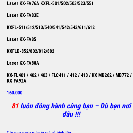
Laser KX-FA76A KXFL-501/502/503/523/551
Laser KX-FA83E
KXFL-511/512/513/540/541/542/543/611/612
Laser KX-FA85
KXFLB-852/802/812/882
Laser KX-FA88A
KX-FL401 / 402 / 403 / FLC411 / 412 / 413 / KX MB262 / MB772 /
KX-FA92A
160.000
81
luôn đồng hành cùng bạn – Dù bạn nơi
đâu !!!
Cty nạp mực máy in giá rẻ bình tân