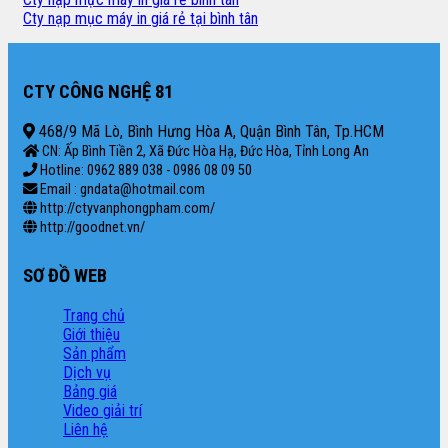
Cty nạp mục máy in giá rẻ tại bình tân
CTY CÔNG NGHỆ 81
468/9 Mã Lò, Bình Hưng Hòa A, Quận Bình Tân, Tp.HCM
CN: Ấp Bình Tiền 2, Xã Đức Hòa Hạ, Đức Hòa, Tỉnh Long An
Hotline: 0962 889 038 - 0986 08 09 50
Email : gndata@hotmail.com
http://ctyvanphongpham.com/
http://goodnet.vn/
SƠ ĐỒ WEB
Trang chủ
Giới thiệu
Sản phẩm
Dịch vụ
Bảng giá
Video giải trí
Liên hệ