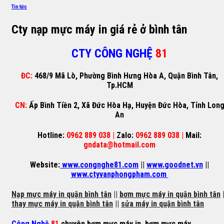
Tin tức
Cty nạp mực máy in giá rẻ ở bình tân
CTY CÔNG NGHỆ
81
ĐC:
468/9 Mã Lò, Phường Bình Hưng Hòa A, Quận Bình Tân,
Tp.HCM
CN:
Ấp Bình Tiền 2, Xã Đức Hòa Hạ, Huyện Đức Hòa, Tỉnh Lon
An
Hotline:
0962 889 038 |
Zalo:
0962 889 038 |
Mail:
gndata@hotmail.com
Website:
www.congnghe81.com
||
www.goodnet.vn
||
www.ctyvanphongpham.com
Nạp mực máy in quận bình tân
||
bơm mực máy in quận bình tân
|
thay mực máy in quận bình tân
||
sửa máy in quận bình tân
Công Nghệ
81
chuyên
bơm mực máy in
,
bơm mực máy