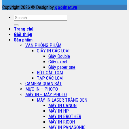
Copyright 2026 © Design by
goodnet.vn
Search
for:
Trang chủ
Giới thiệu
Sản phẩm
VĂN PHÒNG PHẨM
GIẤY IN CÁC LOẠI
Giấy Double
Giấy excel
Giấy paper one
BÚT CÁC LOẠI
TẬP CÁC LOẠI
CAMERA QUAN SÁT
MỰC IN – PHOTO
MÁY IN – MÁY PHOTO
MÁY IN LASER TRẮNG ĐEN
MÁY IN CANON
MÁY IN HP
MÁY IN BROTHER
MÁY IN RICOH
MÁY IN PANASONIC