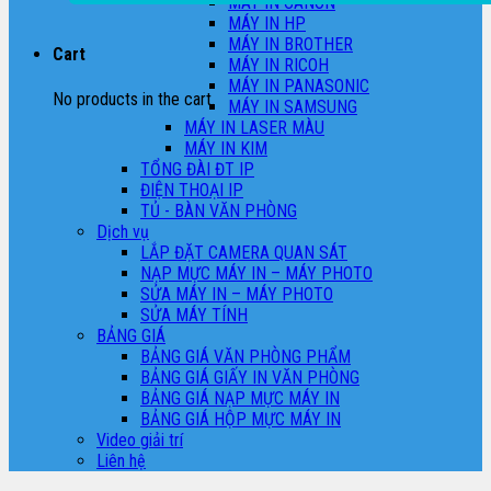
MÁY IN CANON
MÁY IN HP
MÁY IN BROTHER
Cart
MÁY IN RICOH
MÁY IN PANASONIC
No products in the cart.
MÁY IN SAMSUNG
MÁY IN LASER MÀU
MÁY IN KIM
TỔNG ĐÀI ĐT IP
ĐIỆN THOẠI IP
TỦ - BÀN VĂN PHÒNG
Dịch vụ
LẮP ĐẶT CAMERA QUAN SÁT
NẠP MỰC MÁY IN – MÁY PHOTO
SỬA MÁY IN – MÁY PHOTO
SỬA MÁY TÍNH
BẢNG GIÁ
BẢNG GIÁ VĂN PHÒNG PHẨM
BẢNG GIÁ GIẤY IN VĂN PHÒNG
BẢNG GIÁ NẠP MỰC MÁY IN
BẢNG GIÁ HỘP MỰC MÁY IN
Video giải trí
Liên hệ