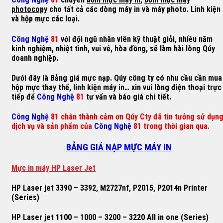
photocopy
cho tất cả các dòng máy in và máy photo. Linh kiện
và hộp mực các loại.
Công Nghệ
81
với đội ngũ nhân viên kỹ thuật giỏi, nhiều năm
kinh nghiệm, nhiệt tình, vui vẻ, hòa đồng, sẽ làm hài lòng Qúy
doanh nghiệp.
Dưới đây là Bảng giá mực nạp. Qúy công ty có nhu cầu cần mua
hộp mực thay thế, linh kiện máy in… xin vui lòng điện thoại trực
tiếp để
Công Nghệ
81
tư vấn và báo giá chi tiết.
Công Nghệ
81 chân thành cảm ơn Qúy Cty đã tin tưởng sử dụn
dịch vụ và sản phẩm của
Công Nghệ
81 trong thời gian qua.
BẢNG GIÁ NẠP MỰC MÁY IN
M
ự
c in máy HP Laser Jet
HP Laser jet 3390 – 3392, M2727nf, P2015, P2014n Printer
(Series)
HP Laser jet 1100 – 1000 – 3200 – 3220 All in one (Series)