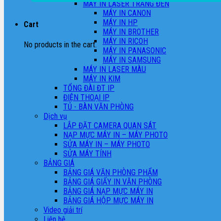
MÁY IN LASER TRẮNG ĐEN
MÁY IN CANON
MÁY IN HP
Cart
MÁY IN BROTHER
MÁY IN RICOH
No products in the cart.
MÁY IN PANASONIC
MÁY IN SAMSUNG
MÁY IN LASER MÀU
MÁY IN KIM
TỔNG ĐÀI ĐT IP
ĐIỆN THOẠI IP
TỦ - BÀN VĂN PHÒNG
Dịch vụ
LẮP ĐẶT CAMERA QUAN SÁT
NẠP MỰC MÁY IN – MÁY PHOTO
SỬA MÁY IN – MÁY PHOTO
SỬA MÁY TÍNH
BẢNG GIÁ
BẢNG GIÁ VĂN PHÒNG PHẨM
BẢNG GIÁ GIẤY IN VĂN PHÒNG
BẢNG GIÁ NẠP MỰC MÁY IN
BẢNG GIÁ HỘP MỰC MÁY IN
Video giải trí
Liên hệ