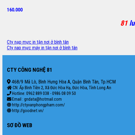
160.000
81
lu
Cty nạp mực in tận nơi ở bình tân
Cty nap mực máy in tận nơi ở bình tân
CTY CÔNG NGHỆ 81
468/9 Mã Lò, Bình Hưng Hòa A, Quận Bình Tân, Tp.HCM
CN: Ấp Bình Tiền 2, Xã Đức Hòa Hạ, Đức Hòa, Tỉnh Long An
Hotline: 0962 889 038 - 0986 08 09 50
Email : gndata@hotmail.com
http://ctyvanphongpham.com/
http://goodnet.vn/
SƠ ĐỒ WEB