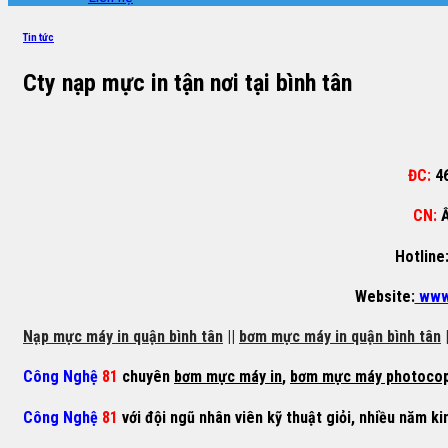
Tin tức
Cty nạp mực in tận nơi tại bình tân
ĐC:
4
CN:
Ấ
Hotline
Website:
www
Nạp mực máy in quận bình tân
||
bơm mực máy in quận bình tân
|
Công Nghệ
81
chuyên
bơm mực máy in
,
bơm mực máy photoco
Công Nghệ
81
với đội ngũ nhân viên kỹ thuật giỏi, nhiều năm ki