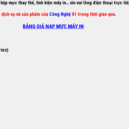
ộp mực thay thế, linh kiện máy in… xin vui lòng điện thoại trực ti
g dịch vụ và sản phẩm của
Công Nghệ
81 trong thời gian qua.
BẢNG GIÁ NẠP MỰC MÁY IN
ries)