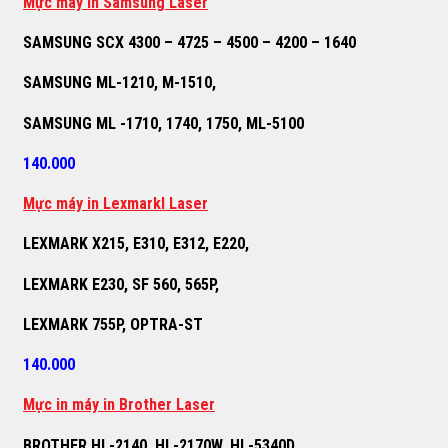
M
ự
c máy in Samsung Laser
SAMSUNG SCX 4300 – 4725 – 4500 – 4200 – 1640
SAMSUNG ML-1210, M-1510,
SAMSUNG ML -1710, 1740, 1750, ML-5100
140.000
M
ự
c máy in Lexmarkl Laser
LEXMARK X215, E310, E312, E220,
LEXMARK E230, SF 560, 565P,
LEXMARK 755P, OPTRA-ST
140.000
M
ự
c in máy in Brother Laser
BROTHER HL-2140, HL-2170W, HL-5340D