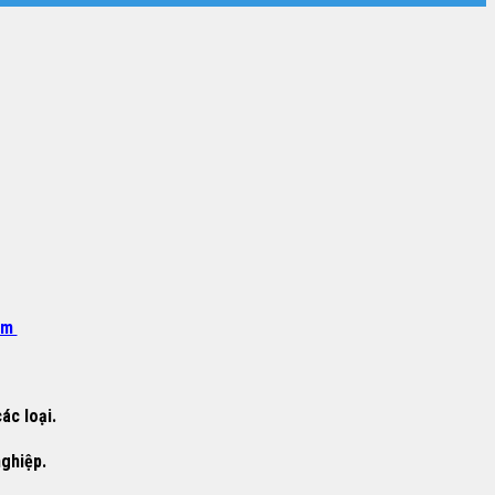
om
ác loại.
nghiệp.