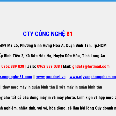
CTY CÔNG NGHỆ
81
68/9 Mã Lò, Phường Bình Hưng Hòa A, Quận Bình Tân, Tp.HCM
p Bình Tiền 2, Xã Đức Hòa Hạ, Huyện Đức Hòa, Tỉnh Long An
:
0962 889 038 |
Zalo:
0962 889 038 |
Mail:
gndata@hotmail.com
.congnghe81.com
||
www.goodnet.vn
||
www.ctyvanphongpham.c
|
thay mực máy in quận bình tân
||
sửa máy in quận bình tân
py
cho tất cả các dòng máy in và máy photo. Linh kiện và hộp mực c
nh nghiệm, nhiệt tình, vui vẻ, hòa đồng, sẽ làm hài lòng Qúy doanh 