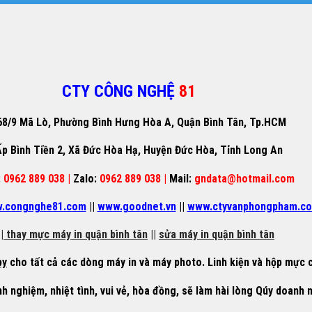
CTY CÔNG NGHỆ
81
68/9 Mã Lò, Phường Bình Hưng Hòa A, Quận Bình Tân, Tp.HCM
p Bình Tiền 2, Xã Đức Hòa Hạ, Huyện Đức Hòa, Tỉnh Long An
:
0962 889 038 |
Zalo:
0962 889 038 |
Mail:
gndata@hotmail.com
.congnghe81.com
||
www.goodnet.vn
||
www.ctyvanphongpham.c
|
thay mực máy in quận bình tân
||
sửa máy in quận bình tân
py
cho tất cả các dòng máy in và máy photo. Linh kiện và hộp mực c
nh nghiệm, nhiệt tình, vui vẻ, hòa đồng, sẽ làm hài lòng Qúy doanh 