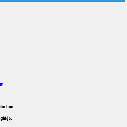
om
ác loại.
nghiệp.