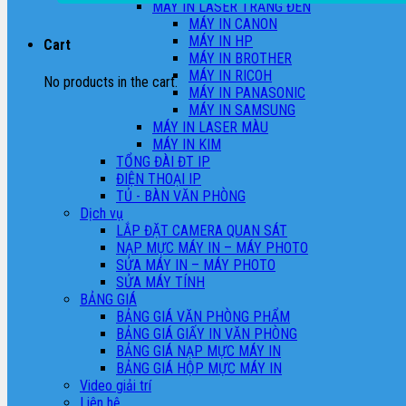
MÁY IN LASER TRẮNG ĐEN
MÁY IN CANON
MÁY IN HP
Cart
MÁY IN BROTHER
MÁY IN RICOH
No products in the cart.
MÁY IN PANASONIC
MÁY IN SAMSUNG
MÁY IN LASER MÀU
MÁY IN KIM
TỔNG ĐÀI ĐT IP
ĐIỆN THOẠI IP
TỦ - BÀN VĂN PHÒNG
Dịch vụ
LẮP ĐẶT CAMERA QUAN SÁT
NẠP MỰC MÁY IN – MÁY PHOTO
SỬA MÁY IN – MÁY PHOTO
SỬA MÁY TÍNH
BẢNG GIÁ
BẢNG GIÁ VĂN PHÒNG PHẨM
BẢNG GIÁ GIẤY IN VĂN PHÒNG
BẢNG GIÁ NẠP MỰC MÁY IN
BẢNG GIÁ HỘP MỰC MÁY IN
Video giải trí
Liên hệ