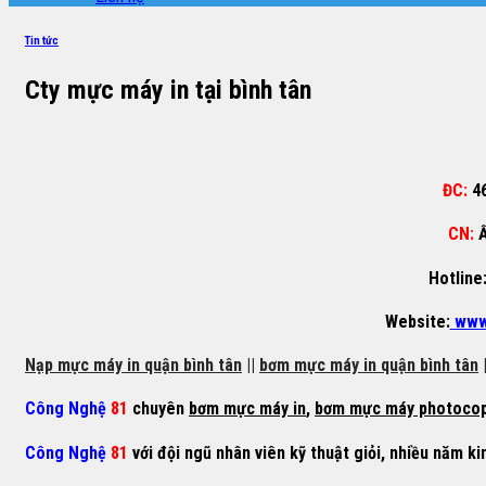
Tin tức
Cty mực máy in tại bình tân
ĐC:
4
CN:
Ấ
Hotline
Website:
www
Nạp mực máy in quận bình tân
||
bơm mực máy in quận bình tân
|
Công Nghệ
81
chuyên
bơm mực máy in
,
bơm mực máy photoco
Công Nghệ
81
với đội ngũ nhân viên kỹ thuật giỏi, nhiều năm ki