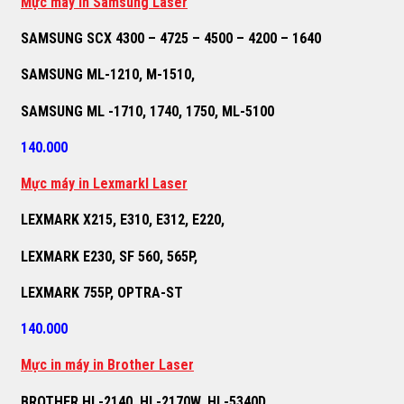
M
ự
c máy in Samsung Laser
SAMSUNG SCX 4300 – 4725 – 4500 – 4200 – 1640
SAMSUNG ML-1210, M-1510,
SAMSUNG ML -1710, 1740, 1750, ML-5100
140.000
M
ự
c máy in Lexmarkl Laser
LEXMARK X215, E310, E312, E220,
LEXMARK E230, SF 560, 565P,
LEXMARK 755P, OPTRA-ST
140.000
M
ự
c in máy in Brother Laser
BROTHER HL-2140, HL-2170W, HL-5340D