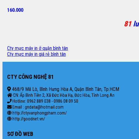
160.000
81
lu
Cty mực máy in ở quận bình tân
Cty mực máy in giá rẻ bình tân
CTY CÔNG NGHỆ 81
468/9 Mã Lò, Bình Hưng Hòa A, Quận Bình Tân, Tp.HCM
CN: Ấp Bình Tiền 2, Xã Đức Hòa Hạ, Đức Hòa, Tỉnh Long An
Hotline: 0962 889 038 - 0986 08 09 50
Email : gndata@hotmail.com
http://ctyvanphongpham.com/
http://goodnet.vn/
SƠ ĐỒ WEB