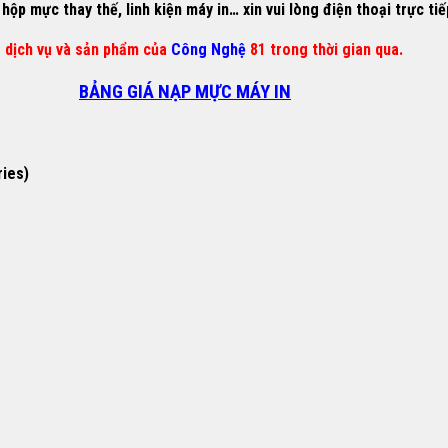
ộp mực thay thế, linh kiện máy in… xin vui lòng điện thoại trực ti
g dịch vụ và sản phẩm của
Công Nghệ
81 trong thời gian qua.
BẢNG GIÁ NẠP MỰC MÁY IN
ries)