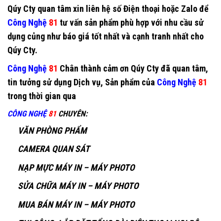
Qúy Cty quan tâm xin liên hệ số Điện thoại hoặc Zalo để
Công Nghệ
81
tư vấn sản phẩm phù hợp với nhu cầu sử
dụng củng như báo giá tốt nhất và cạnh tranh nhất cho
Qúy Cty.
Công Nghệ
81
Chân thành cảm ơn Qúy Cty đã quan tâm,
tin tưởng sử dụng Dịch vụ, Sản phẩm của
Công Nghệ
81
trong thời gian qua
CÔNG NGHỆ
81
CHUYÊN
:
VĂN PHÒNG PHẨM
CAMERA QUAN SÁT
NẠP MỰC MÁY IN – MÁY PHOTO
SỬA CHỮA MÁY IN – MÁY PHOTO
MUA BÁN MÁY IN – MÁY PHOTO