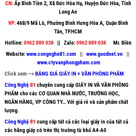
CN:
Ấp Bình Tiền 2, Xã Đức Hòa Hạ, Huyện Đức Hòa, Tỉnh
Long An
VP:
468/9 Mã Lò, Phường Bình Hưng Hòa A, Quận Bình
Tân, TP.HCM
Hotline:
0962 889 038
||
Zalo:
0962 889 038
Mr. Điền
Website:
www.congnghe81.com
||
www.goodnet.vn
||
www.ctyvanphongpham.com
Click xem —>
BẢNG GIÁ GIẤY IN + VĂN PHÒNG PHẨM
Công Nghệ
81
chuyên cung cấp
GIẤY IN VÀ VĂN PHÒNG
PHẨM
cho các CƠ QUAN NHÀ NƯỚC, TRƯỜNG HỌC,
NGÂN HÀNG, VP CÔNG TY… Với giá rẻ và sản phẩm chất
lượng.
Công Nghệ
81
cung cấp tất cả các loại
giấy in
của tất cả
các hãng giấy có trên thị trường từ khổ A4-A0