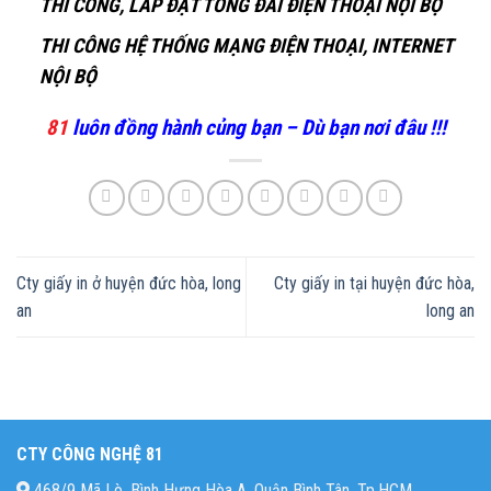
THI CÔNG, LẮP ĐẶT TỔNG ĐÀI ĐIỆN THOẠI NỌI BỘ
THI CÔNG HỆ THỐNG MẠNG ĐIỆN THOẠI, INTERNET
NỘI BỘ
81
luôn đồng hành củng bạn – Dù bạn nơi đâu !!!
Cty giấy in ở huyện đức hòa, long
Cty giấy in tại huyện đức hòa,
an
long an
CTY CÔNG NGHỆ 81
468/9 Mã Lò, Bình Hưng Hòa A, Quận Bình Tân, Tp.HCM