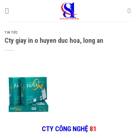
Skip
to
content
TIN TỨC
Cty giay in o huyen duc hoa, long an
CTY CÔNG NGHỆ
81