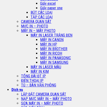
Giấy excel
Giấy paper one
BÚT CÁC LOẠI
TẬP CÁC LOẠI
CAMERA QUAN SÁT
MỰC IN – PHOTO
MÁY IN – MÁY PHOTO
MÁY IN LASER TRẮNG ĐEN
MÁY IN CANON
MÁY IN HP
MÁY IN BROTHER
MÁY IN RICOH
MÁY IN PANASONIC
MÁY IN SAMSUNG
MÁY IN LASER MÀU
MÁY IN KIM
TỔNG ĐÀI ĐT IP
ĐIỆN THOẠI IP
TỦ – BÀN VĂN PHÒNG
Dịch vụ
LẮP ĐẶT CAMERA QUAN SÁT
NẠP MỰC MÁY IN – MÁY PHOTO
SỬA MÁY IN – MÁY PHOTO