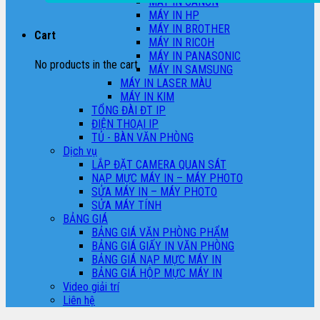
MÁY IN CANON
MÁY IN HP
MÁY IN BROTHER
Cart
MÁY IN RICOH
MÁY IN PANASONIC
No products in the cart.
MÁY IN SAMSUNG
MÁY IN LASER MÀU
MÁY IN KIM
TỔNG ĐÀI ĐT IP
ĐIỆN THOẠI IP
TỦ - BÀN VĂN PHÒNG
Dịch vụ
LẮP ĐẶT CAMERA QUAN SÁT
NẠP MỰC MÁY IN – MÁY PHOTO
SỬA MÁY IN – MÁY PHOTO
SỬA MÁY TÍNH
BẢNG GIÁ
BẢNG GIÁ VĂN PHÒNG PHẨM
BẢNG GIÁ GIẤY IN VĂN PHÒNG
BẢNG GIÁ NẠP MỰC MÁY IN
BẢNG GIÁ HỘP MỰC MÁY IN
Video giải trí
Liên hệ