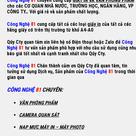
Công Nghệ
81
chuyên cung cấp
GIẤY IN VÀ VĂN PHÒNG PHẨM
cho các CƠ QUAN NHÀ NƯỚC, TRƯỜNG HỌC, NGÂN HÀNG, VP
CÔNG TY… Với giá rẻ và sản phẩm chất lượng.
Công Nghệ
81
cung cấp tất cả các loại
giấy in
của tất cả các
hãng giấy có trên thị trường từ khổ A4-A0
Qúy Cty quan tâm xin liên hệ số Điện thoại hoặc Zalo để
Công
Nghệ
81
tư vấn sản phẩm phù hợp với nhu cầu sử dụng củng nh
báo giá tốt nhất và cạnh tranh nhất cho Qúy Cty.
Công Nghệ
81
Chân thành cảm ơn Qúy Cty đã quan tâm, tin
tưởng sử dụng Dịch vụ, Sản phẩm của
Công Nghệ
81
trong thời
gian qua
CÔNG NGHỆ
81
CHUYÊN
:
VĂN PHÒNG PHẨM
CAMERA QUAN SÁT
NẠP MỰC MÁY IN – MÁY PHOTO