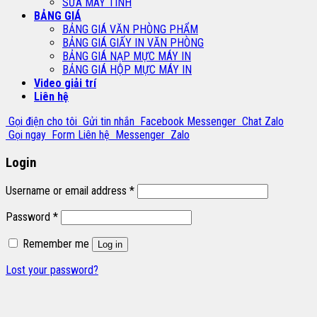
SỬA MÁY TÍNH
BẢNG GIÁ
BẢNG GIÁ VĂN PHÒNG PHẨM
BẢNG GIÁ GIẤY IN VĂN PHÒNG
BẢNG GIÁ NẠP MỰC MÁY IN
BẢNG GIÁ HỘP MỰC MÁY IN
Video giải trí
Liên hệ
Gọi điện cho tôi
Gửi tin nhắn
Facebook Messenger
Chat Zalo
Gọi ngay
Form Liên hệ
Messenger
Zalo
Login
Username or email address
*
Password
*
Remember me
Log in
Lost your password?