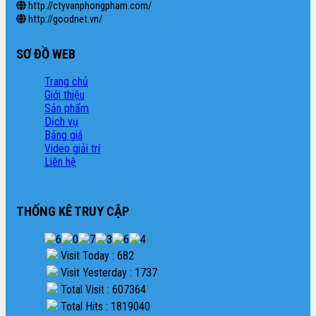
http://ctyvanphongpham.com/
http://goodnet.vn/
SƠ ĐỒ WEB
Trang chủ
Giới thiệu
Sản phẩm
Dịch vụ
Bảng giá
Video giải trí
Liên hệ
THỐNG KÊ TRUY CẬP
Visit Today : 682
Visit Yesterday : 1737
Total Visit : 607364
Total Hits : 1819040