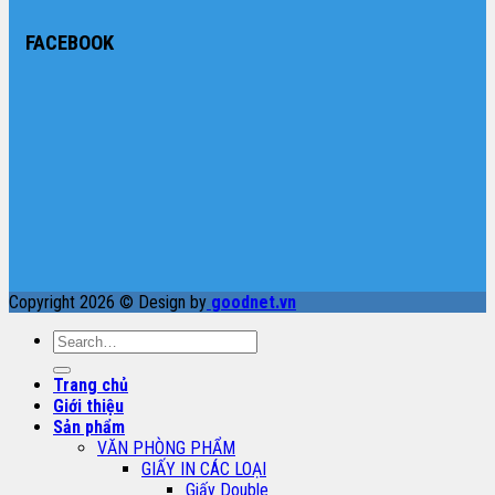
FACEBOOK
Copyright 2026 © Design by
goodnet.vn
Search
for:
Trang chủ
Giới thiệu
Sản phẩm
VĂN PHÒNG PHẨM
GIẤY IN CÁC LOẠI
Giấy Double