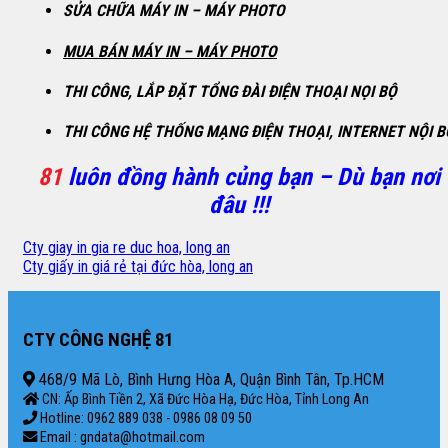
SỬA CHỮA MÁY IN – MÁY PHOTO
MUA BÁN MÁY IN – MÁY PHOTO
THI CÔNG, LẮP ĐẶT TỔNG ĐÀI ĐIỆN THOẠI NỌI BỘ
THI CÔNG HỆ THỐNG MẠNG ĐIỆN THOẠI, INTERNET NỘI B
81
luôn đồng hành củng bạn – Dù bạn nơi
đâu !!!
Cty giay in gia re duc hoa, long an
Cty giấy in giá rẻ tại đức hòa, long an
CTY CÔNG NGHỆ 81
468/9 Mã Lò, Bình Hưng Hòa A, Quận Bình Tân, Tp.HCM
CN: Ấp Bình Tiền 2, Xã Đức Hòa Hạ, Đức Hòa, Tỉnh Long An
Hotline: 0962 889 038 - 0986 08 09 50
Email : gndata@hotmail.com