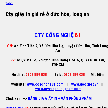
Tin tức
Cty giấy in giá rẻ ở đức hòa, long an
CTY CÔNG NGHỆ
81
CN:
Ấp Bình Tiền 2, Xã Đức Hòa Hạ, Huyện Đức Hòa, Tỉnh Lon
An
VP:
468/9 Mã Lò, Phường Bình Hưng Hòa A, Quận Bình Tân,
TP.HCM
Hotline:
0962 889 038
||
Zalo:
0962 889 038
Mr. Điền
Website:
www.congnghe81.com
||
www.goodnet.vn
||
www.ctyvanphongpham.com
Click xem —>
BẢNG GIÁ GIẤY IN + VĂN PHÒNG PHẨM