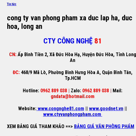
Tin tức
cong ty van phong pham xa duc lap ha, duc
hoa, long an
CTY CÔNG NGHỆ
81
CN:
Ấp Bình Tiền 2, Xã Đức Hòa Hạ, Huyện Đức Hòa, Tỉnh Lon
An
ĐC:
468/9 Mã Lò, Phường Bình Hưng Hòa A, Quận Bình Tân,
Tp.HCM
Hotline:
0962 889 038 |
Zalo:
0962 889 038 |
Mail:
gndata@hotmail.com
Website:
www.congnghe81.com
||
www.goodnet.vn
||
www.ctyvanphongpham.com
XEM BẢNG GIÁ THAM KHẢO
==>
BẢNG GIÁ VĂN PHÒNG PHẨM