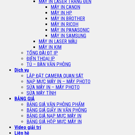
MÁY IN LASER TRẮNG ĐEN
MÁY IN CANON
MÁY IN HP
MÁY IN BROTHER
MÁY IN RICOH
MÁY IN PANASONIC
MÁY IN SAMSUNG
MÁY IN LASER MÀU
MÁY IN KIM
TỔNG ĐÀI ĐT IP
ĐIỆN THOẠI IP
TỦ – BÀN VĂN PHÒNG
Dịch vụ
LẮP ĐẶT CAMERA QUAN SÁT
NẠP MỰC MÁY IN – MÁY PHOTO
SỬA MÁY IN – MÁY PHOTO
SỬA MÁY TÍNH
BẢNG GIÁ
BẢNG GIÁ VĂN PHÒNG PHẨM
BẢNG GIÁ GIẤY IN VĂN PHÒNG
BẢNG GIÁ NẠP MỰC MÁY IN
BẢNG GIÁ HỘP MỰC MÁY IN
Video giải trí
Liên hệ