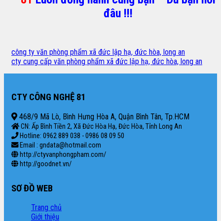
đâu !!!
công ty văn phòng phẩm xã đức lập hạ, đức hòa, long an
cty cung cấp văn phòng phẩm xã đức lập hạ, đức hòa, long an
CTY CÔNG NGHỆ 81
468/9 Mã Lò, Bình Hưng Hòa A, Quận Bình Tân, Tp.HCM
CN: Ấp Bình Tiền 2, Xã Đức Hòa Hạ, Đức Hòa, Tỉnh Long An
Hotline: 0962 889 038 - 0986 08 09 50
Email : gndata@hotmail.com
http://ctyvanphongpham.com/
http://goodnet.vn/
SƠ ĐỒ WEB
Trang chủ
Giới thiệu