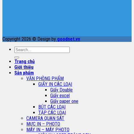
Copyright 2026 © Design by
goodnet.vn
Search
for:
Trang chủ
Giới thiệu
Sản phẩm
VĂN PHÒNG PHẨM
GIẤY IN CÁC LOẠI
Giấy Double
Giấy excel
Giấy paper one
BÚT CÁC LOẠI
TẬP CÁC LOẠI
CAMERA QUAN SÁT
MỰC IN – PHOTO
MÁY IN – MÁY PHOTO