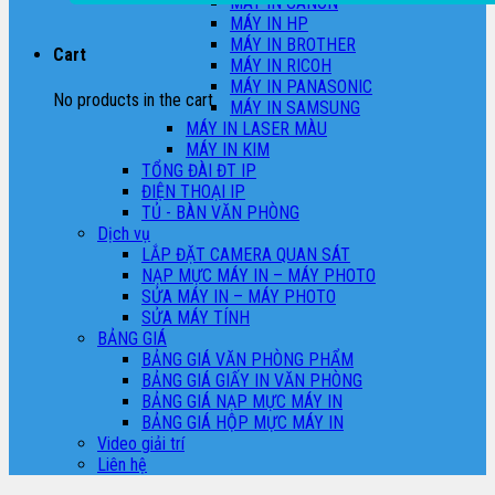
MÁY IN CANON
MÁY IN HP
MÁY IN BROTHER
Cart
MÁY IN RICOH
MÁY IN PANASONIC
No products in the cart.
MÁY IN SAMSUNG
MÁY IN LASER MÀU
MÁY IN KIM
TỔNG ĐÀI ĐT IP
ĐIỆN THOẠI IP
TỦ - BÀN VĂN PHÒNG
Dịch vụ
LẮP ĐẶT CAMERA QUAN SÁT
NẠP MỰC MÁY IN – MÁY PHOTO
SỬA MÁY IN – MÁY PHOTO
SỬA MÁY TÍNH
BẢNG GIÁ
BẢNG GIÁ VĂN PHÒNG PHẨM
BẢNG GIÁ GIẤY IN VĂN PHÒNG
BẢNG GIÁ NẠP MỰC MÁY IN
BẢNG GIÁ HỘP MỰC MÁY IN
Video giải trí
Liên hệ