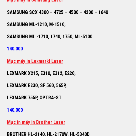
SAMSUNG SCX 4300 – 4725 – 4500 – 4200 – 1640
SAMSUNG ML-1210, M-1510,
SAMSUNG ML -1710, 1740, 1750, ML-5100
140.000
M
ự
c máy in Lexmarkl Laser
LEXMARK X215, E310, E312, E220,
LEXMARK E230, SF 560, 565P,
LEXMARK 755P, OPTRA-ST
140.000
M
ự
c in máy in Brother Laser
BROTHER HL-2140, HL-2170W, HL-5340D