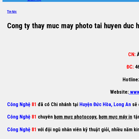
Tin tức
Cong ty thay muc may photo tai huyen duc 
CN:
Ấ
ĐC:
4
Hotline
Website:
www
Công Nghệ
81
đã có Chi nhánh tại
Huyện Đức Hòa, Long An
sẽ 
Công Nghệ
81
chuyên
bơm mực photocopy
,
bơm mực máy in
tận
Công Nghệ
81
với đội ngũ nhân viên kỹ thuật giỏi, nhiều năm ki