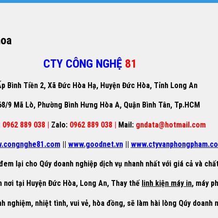
hoa
CTY CÔNG NGHỆ
81
p Bình Tiền 2, Xã Đức Hòa Hạ, Huyện Đức Hòa, Tỉnh Long An
68/9 Mã Lò, Phường Bình Hưng Hòa A, Quận Bình Tân, Tp.HCM
:
0962 889 038 |
Zalo:
0962 889 038 |
Mail:
gndata@hotmail.com
.congnghe81.com
||
www.goodnet.vn
||
www.ctyvanphongpham.c
đem lại cho Qúy doanh nghiệp dịch vụ nhanh nhất với giá cả và chất
 nơi tại Huyện Đức Hòa, Long An, Thay thế
linh kiện máy in
, máy ph
nh nghiệm, nhiệt tình, vui vẻ, hòa đồng, sẽ làm hài lòng Qúy doanh 