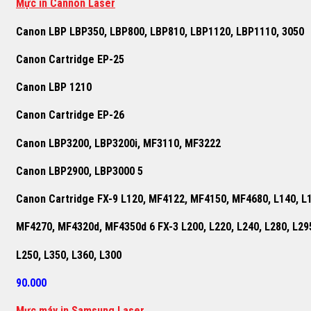
Mực in Cannon Laser
Canon LBP LBP350, LBP800, LBP810, LBP1120, LBP1110, 3050
Canon Cartridge EP-25
Canon LBP 1210
Canon Cartridge EP-26
Canon LBP3200, LBP3200i, MF3110, MF3222
Canon LBP2900, LBP3000 5
Canon Cartridge FX-9 L120, MF4122, MF4150, MF4680, L140, L
MF4270, MF4320d, MF4350d 6 FX-3 L200, L220, L240, L280, L29
L250, L350, L360, L300
90.000
M
ự
c máy in Samsung Laser