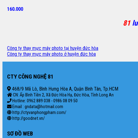
160.000
81
lu
Công ty thay mực máy photo tại huyện đức hòa
Công ty thay mực máy photo ở huyện đức hòa
CTY CÔNG NGHỆ 81
468/9 Mã Lò, Bình Hưng Hòa A, Quận Bình Tân, Tp.HCM
CN: Ấp Bình Tiền 2, Xã Đức Hòa Hạ, Đức Hòa, Tỉnh Long An
Hotline: 0962 889 038 - 0986 08 09 50
Email : gndata@hotmail.com
http://ctyvanphongpham.com/
http://goodnet.vn/
SƠ ĐỒ WEB