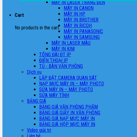
MÁY IN LASER TRẮNG ĐEN
MÁY IN CANON
MÁY IN HP
Cart
MÁY IN BROTHER
MÁY IN RICOH
No products in the cart.
MÁY IN PANASONIC
MÁY IN SAMSUNG
MÁY IN LASER MÀU
MÁY IN KIM
TỔNG ĐÀI ĐT IP
ĐIỆN THOẠI IP
TỦ - BÀN VĂN PHÒNG
Dịch vụ
LẮP ĐẶT CAMERA QUAN SÁT
NẠP MỰC MÁY IN – MÁY PHOTO
SỬA MÁY IN – MÁY PHOTO
SỬA MÁY TÍNH
BẢNG GIÁ
BẢNG GIÁ VĂN PHÒNG PHẨM
BẢNG GIÁ GIẤY IN VĂN PHÒNG
BẢNG GIÁ NẠP MỰC MÁY IN
BẢNG GIÁ HỘP MỰC MÁY IN
Video giải trí
Liên hệ