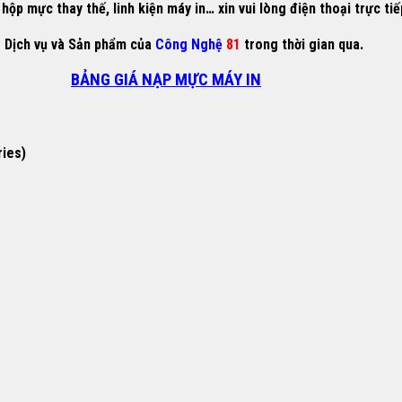
ộp mực thay thế, linh kiện máy in… xin vui lòng điện thoại trực ti
g Dịch vụ và Sản phẩm của
Công Nghệ
81
trong thời gian qua.
BẢNG GIÁ NẠP MỰC MÁY IN
ries)