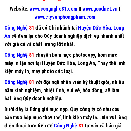
Website:
www.congnghe81.com
||
www.goodnet.vn
||
www.ctyvanphongpham.com
Công Nghệ
81
đã có Chi nhánh tại
Huyện Đức Hòa, Long
An
sẽ đem lại cho Qúy doanh nghiệp dịch vụ nhanh nhất
với giá cả và chất lượng tốt nhất.
Công Nghệ
81
chuyên
bơm mực photocopy
,
bơm mực
máy in
tận nơi tại Huyện Đức Hòa, Long An, Thay thế
linh
kiện máy in
, máy photo các loại.
Công Nghệ
81
với đội ngũ nhân viên kỹ thuật giỏi, nhiều
năm kinh nghiệm, nhiệt tình, vui vẻ, hòa đồng, sẽ làm
hài lòng Qúy doanh nghiệp.
Dưới đây là Bảng giá mực nạp. Qúy công ty có nhu cầu
cần mua hộp mực thay thế, linh kiện máy in… xin vui lòng
điện thoại trực tiếp để
Công Nghệ
81
tư vấn và báo giá