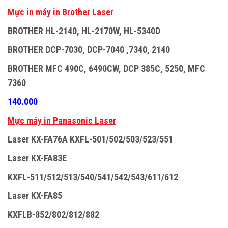
M
ự
c in máy in Brother Laser
BROTHER HL-2140, HL-2170W, HL-5340D
BROTHER DCP-7030, DCP-7040 ,7340, 2140
BROTHER MFC 490C, 6490CW, DCP 385C, 5250, MFC
7360
140.000
M
ự
c máy in Panasonic Laser
Laser KX-FA76A KXFL-501/502/503/523/551
Laser KX-FA83E
KXFL-511/512/513/540/541/542/543/611/612
Laser KX-FA85
KXFLB-852/802/812/882