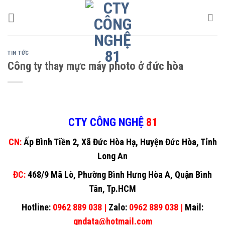
Skip
to
content
TIN TỨC
Công ty thay mực máy photo ở đức hòa
CTY CÔNG NGHỆ
81
CN:
Ấp Bình Tiền 2, Xã Đức Hòa Hạ, Huyện Đức Hòa, Tỉnh
Long An
ĐC:
468/9 Mã Lò, Phường Bình Hưng Hòa A, Quận Bình
Tân, Tp.HCM
Hotline:
0962 889 038 |
Zalo:
0962 889 038 |
Mail:
gndata@hotmail.com