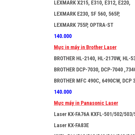
LEXMARK X215, E310, E312, E220,
LEXMARK E230, SF 560, 565P,
LEXMARK 755P, OPTRA-ST
140.000
M
ự
c in máy in Brother Laser
BROTHER HL-2140, HL-2170W, HL-5
BROTHER DCP-7030, DCP-7040 ,7340
BROTHER MFC 490C, 6490CW, DCP 3
140.000
M
ự
c máy in Panasonic Laser
Laser KX-FA76A KXFL-501/502/503/
Laser KX-FA83E