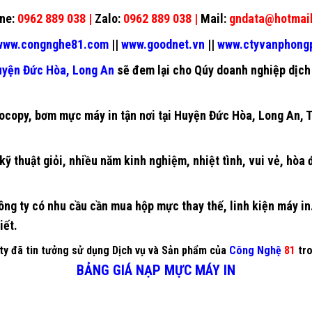
ne:
0962 889 038 |
Zalo:
0962 889 038 |
Mail:
gndata@hotmai
ww.congnghe81.com
||
www.goodnet.vn
||
www.ctyvanphon
yện Đức Hòa, Long An
sẽ đem lại cho Qúy doanh nghiệp dịch 
ocopy
,
bơm mực máy in
tận nơi tại Huyện Đức Hòa, Long An, 
kỹ thuật giỏi, nhiều năm kinh nghiệm, nhiệt tình, vui vẻ, hòa
ng ty có nhu cầu cần mua hộp mực thay thế, linh kiện máy in…
iết.
y đã tin tưởng sử dụng Dịch vụ và Sản phẩm của
Công Nghệ
81
tro
BẢNG GIÁ NẠP MỰC MÁY IN