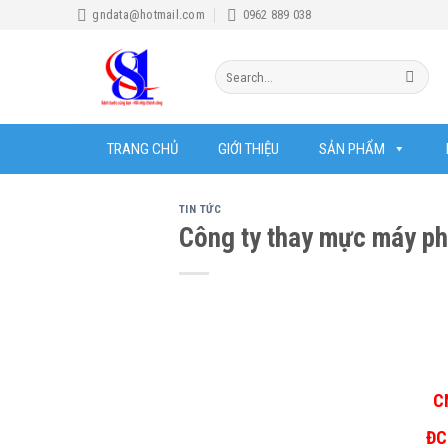
Skip
gndata@hotmail.com
0962 889 038
to
content
Search
for:
TRANG CHỦ
GIỚI THIỆU
SẢN PHẨM
TIN TỨC
Công ty thay mực máy p
C
ĐC