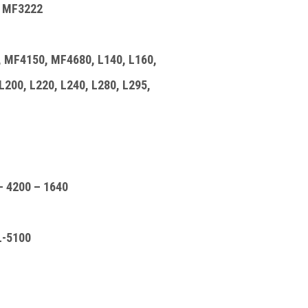
, MF3222
, MF4150, MF4680, L140, L160,
200, L220, L240, L280, L295,
 4200 – 1640
L-5100