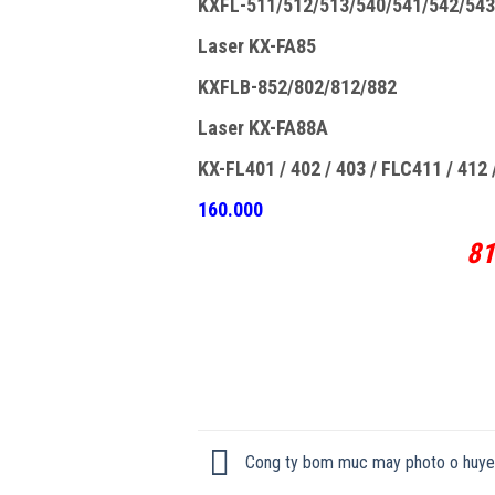
KXFL-511/512/513/540/541/542/543
Laser KX-FA85
KXFLB-852/802/812/882
Laser KX-FA88A
KX-FL401 / 402 / 403 / FLC411 / 412
160.000
81
Cong ty bom muc may photo o huye