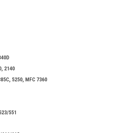
340D
, 2140
85C, 5250, MFC 7360
523/551