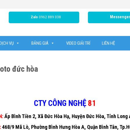
0962 889 038
Messenge
Zalo
DỊCH VỤ
BẢNG GIÁ
VIDEO GIẢI TRÍ
LIÊN HỆ
hoto đức hòa
CTY CÔNG NGHỆ
81
N:
Ấp Bình Tiền 2, Xã Đức Hòa Hạ, Huyện Đức Hòa, Tỉnh Long
:
468/9 Mã Lò, Phường Bình Hưng Hòa A, Quận Bình Tân, Tp.