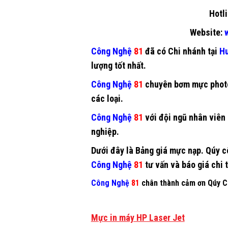
Hotli
Website:
w
Công Nghệ
81
đã có Chi nhánh tại
Hu
lượng tốt nhất.
Công Nghệ
81
chuyên
bơm mực phot
các loại.
Công Nghệ
81
với đội ngũ nhân viên 
nghiệp.
Dưới đây là Bảng giá mực nạp. Qúy cô
Công Nghệ
81
tư vấn và báo giá chi t
Công Nghệ
81
chân thành cảm ơn Qúy Ct
M
ự
c in máy HP Laser Jet