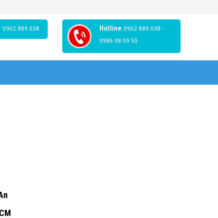
r
0962 889 038
Hotline
0962 889 038 -
0986 08 09 50
 An
HCM