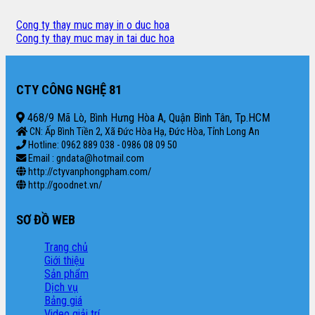
Cong ty thay muc may in o duc hoa
Cong ty thay muc may in tai duc hoa
CTY CÔNG NGHỆ 81
468/9 Mã Lò, Bình Hưng Hòa A, Quận Bình Tân, Tp.HCM
CN: Ấp Bình Tiền 2, Xã Đức Hòa Hạ, Đức Hòa, Tỉnh Long An
Hotline: 0962 889 038 - 0986 08 09 50
Email : gndata@hotmail.com
http://ctyvanphongpham.com/
http://goodnet.vn/
SƠ ĐỒ WEB
Trang chủ
Giới thiệu
Sản phẩm
Dịch vụ
Bảng giá
Video giải trí