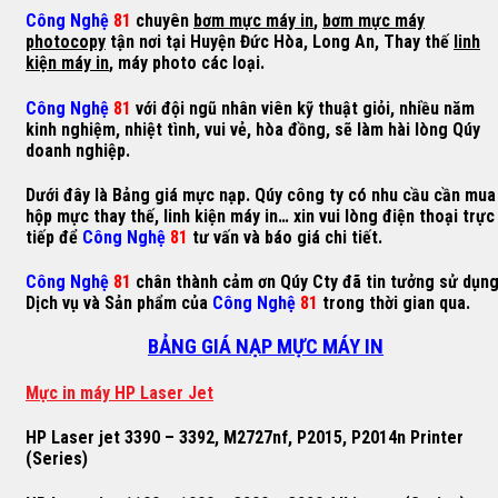
Công Nghệ
81
chuyên
bơm mực máy in
,
bơm mực máy
photocopy
tận nơi tại Huyện Đức Hòa, Long An, Thay thế
linh
kiện máy in
, máy photo các loại.
Công Nghệ
81
với đội ngũ nhân viên kỹ thuật giỏi, nhiều năm
kinh nghiệm, nhiệt tình, vui vẻ, hòa đồng, sẽ làm hài lòng Qúy
doanh nghiệp.
Dưới đây là Bảng giá mực nạp. Qúy công ty có nhu cầu cần mua
hộp mực thay thế, linh kiện máy in… xin vui lòng điện thoại trực
tiếp để
Công Nghệ
81
tư vấn và báo giá chi tiết.
Công Nghệ
81
chân thành cảm ơn Qúy Cty đã tin tưởng sử dụn
Dịch vụ và Sản phẩm của
Công Nghệ
81
trong thời gian qua.
BẢNG GIÁ NẠP MỰC MÁY IN
M
ự
c in máy HP Laser Jet
HP Laser jet 3390 – 3392, M2727nf, P2015, P2014n Printer
(Series)