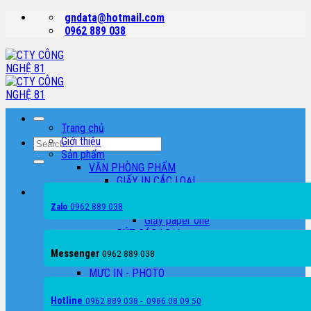
Skip
gndata@hotmail.com
to
0962 889 038
content
Trang chủ
Giới thiệu
Search
Sản phẩm
for:
VĂN PHÒNG PHẨM
GIẤY IN CÁC LOẠI
Giấy Double
0962 889 038
Giấy excel
Zalo
Giấy paper one
BÚT CÁC LOẠI
TẬP CÁC LOẠI
Messenger
0962 889 038
CAMERA QUAN SÁT
MỰC IN - PHOTO
MÁY IN - MÁY PHOTO
MÁY IN LASER TRẮNG ĐEN
Hotline
0962 889 038 - 0986 08 09 50