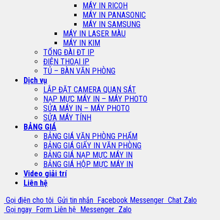
MÁY IN RICOH
MÁY IN PANASONIC
MÁY IN SAMSUNG
MÁY IN LASER MÀU
MÁY IN KIM
TỔNG ĐÀI ĐT IP
ĐIỆN THOẠI IP
TỦ – BÀN VĂN PHÒNG
Dịch vụ
LẮP ĐẶT CAMERA QUAN SÁT
NẠP MỰC MÁY IN – MÁY PHOTO
SỬA MÁY IN – MÁY PHOTO
SỬA MÁY TÍNH
BẢNG GIÁ
BẢNG GIÁ VĂN PHÒNG PHẨM
BẢNG GIÁ GIẤY IN VĂN PHÒNG
BẢNG GIÁ NẠP MỰC MÁY IN
BẢNG GIÁ HỘP MỰC MÁY IN
Video giải trí
Liên hệ
Gọi điện cho tôi
Gửi tin nhắn
Facebook Messenger
Chat Zalo
Gọi ngay
Form Liên hệ
Messenger
Zalo