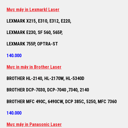
M
ự
c máy in Lexmarkl Laser
LEXMARK X215, E310, E312, E220,
LEXMARK E230, SF 560, 565P,
LEXMARK 755P, OPTRA-ST
140.000
M
ự
c in máy in Brother Laser
BROTHER HL-2140, HL-2170W, HL-5340D
BROTHER DCP-7030, DCP-7040 ,7340, 2140
BROTHER MFC 490C, 6490CW, DCP 385C, 5250, MFC 7360
140.000
M
ự
c máy in Panasonic Laser