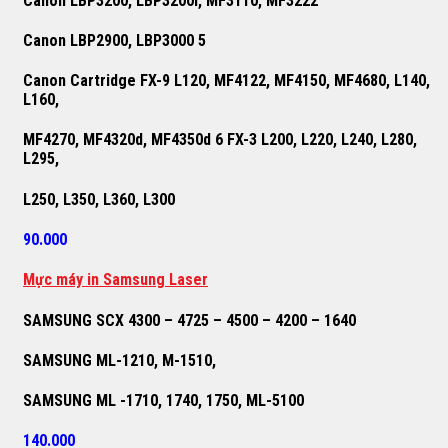
Canon LBP3200, LBP3200i, MF3110, MF3222
Canon LBP2900, LBP3000 5
Canon Cartridge FX-9 L120, MF4122, MF4150, MF4680, L140,
L160,
MF4270, MF4320d, MF4350d 6 FX-3 L200, L220, L240, L280,
L295,
L250, L350, L360, L300
90.000
M
ự
c máy in Samsung Laser
SAMSUNG SCX 4300 – 4725 – 4500 – 4200 – 1640
SAMSUNG ML-1210, M-1510,
SAMSUNG ML -1710, 1740, 1750, ML-5100
140.000