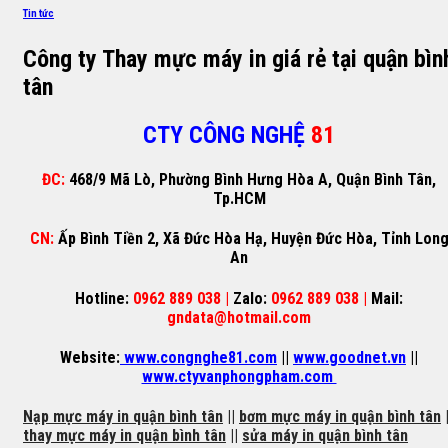
Tin tức
Công ty Thay mực máy in giá rẻ tại quận bìn
tân
CTY CÔNG NGHỆ
81
ĐC:
468/9 Mã Lò, Phường Bình Hưng Hòa A, Quận Bình Tân,
Tp.HCM
CN:
Ấp Bình Tiền 2, Xã Đức Hòa Hạ, Huyện Đức Hòa, Tỉnh Lon
An
Hotline:
0962 889 038 |
Zalo:
0962 889 038 |
Mail:
gndata@hotmail.com
Website:
www.congnghe81.com
||
www.goodnet.vn
||
www.ctyvanphongpham.com
Nạp mực máy in quận bình tân
||
bơm mực máy in quận bình tân
|
thay mực máy in quận bình tân
||
sửa máy in quận bình tân