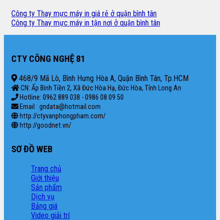
Công ty Thay mực máy in giá rẻ ở quận bình tân
Công ty Thay mực máy in tận nơi ở quận bình tân
CTY CÔNG NGHỆ 81
468/9 Mã Lò, Bình Hưng Hòa A, Quận Bình Tân, Tp.HCM
CN: Ấp Bình Tiền 2, Xã Đức Hòa Hạ, Đức Hòa, Tỉnh Long An
Hotline: 0962 889 038 - 0986 08 09 50
Email : gndata@hotmail.com
http://ctyvanphongpham.com/
http://goodnet.vn/
SƠ ĐỒ WEB
Trang chủ
Giới thiệu
Sản phẩm
Dịch vụ
Bảng giá
Video giải trí