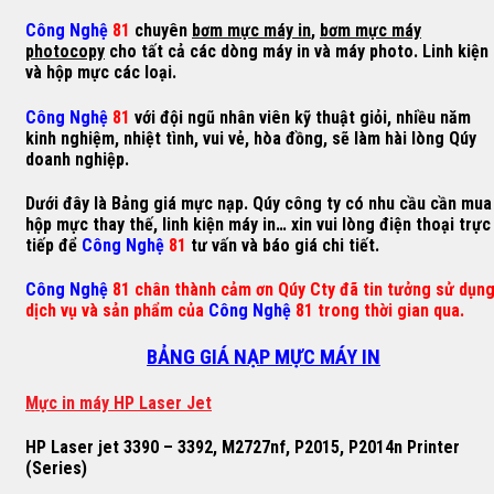
Công Nghệ
81
chuyên
bơm mực máy in
,
bơm mực máy
photocopy
cho tất cả các dòng máy in và máy photo. Linh kiện
và hộp mực các loại.
Công Nghệ
81
với đội ngũ nhân viên kỹ thuật giỏi, nhiều năm
kinh nghiệm, nhiệt tình, vui vẻ, hòa đồng, sẽ làm hài lòng Qúy
doanh nghiệp.
Dưới đây là Bảng giá mực nạp. Qúy công ty có nhu cầu cần mua
hộp mực thay thế, linh kiện máy in… xin vui lòng điện thoại trực
tiếp để
Công Nghệ
81
tư vấn và báo giá chi tiết.
Công Nghệ
81 chân thành cảm ơn Qúy Cty đã tin tưởng sử dụn
dịch vụ và sản phẩm của
Công Nghệ
81 trong thời gian qua.
BẢNG GIÁ NẠP MỰC MÁY IN
M
ự
c in máy HP Laser Jet
HP Laser jet 3390 – 3392, M2727nf, P2015, P2014n Printer
(Series)