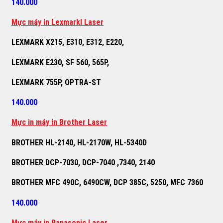
140.000
M
ự
c máy in Lexmarkl Laser
LEXMARK X215, E310, E312, E220,
LEXMARK E230, SF 560, 565P,
LEXMARK 755P, OPTRA-ST
140.000
M
ự
c in máy in Brother Laser
BROTHER HL-2140, HL-2170W, HL-5340D
BROTHER DCP-7030, DCP-7040 ,7340, 2140
BROTHER MFC 490C, 6490CW, DCP 385C, 5250, MFC 7360
140.000
M
ự
c máy in Panasonic Laser