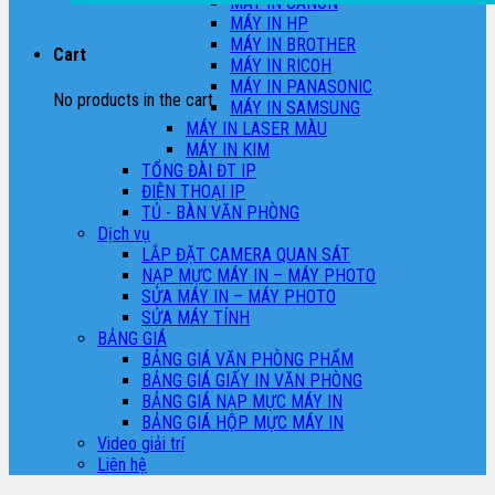
MÁY IN CANON
MÁY IN HP
MÁY IN BROTHER
Cart
MÁY IN RICOH
MÁY IN PANASONIC
No products in the cart.
MÁY IN SAMSUNG
MÁY IN LASER MÀU
MÁY IN KIM
TỔNG ĐÀI ĐT IP
ĐIỆN THOẠI IP
TỦ - BÀN VĂN PHÒNG
Dịch vụ
LẮP ĐẶT CAMERA QUAN SÁT
NẠP MỰC MÁY IN – MÁY PHOTO
SỬA MÁY IN – MÁY PHOTO
SỬA MÁY TÍNH
BẢNG GIÁ
BẢNG GIÁ VĂN PHÒNG PHẨM
BẢNG GIÁ GIẤY IN VĂN PHÒNG
BẢNG GIÁ NẠP MỰC MÁY IN
BẢNG GIÁ HỘP MỰC MÁY IN
Video giải trí
Liên hệ