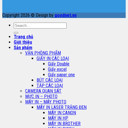
Copyright 2026 © Design by
goodnet.vn
Search
for:
Trang chủ
Giới thiệu
Sản phẩm
VĂN PHÒNG PHẨM
GIẤY IN CÁC LOẠI
Giấy Double
Giấy excel
Giấy paper one
BÚT CÁC LOẠI
TẬP CÁC LOẠI
CAMERA QUAN SÁT
MỰC IN – PHOTO
MÁY IN – MÁY PHOTO
MÁY IN LASER TRẮNG ĐEN
MÁY IN CANON
MÁY IN HP
MÁY IN BROTHER