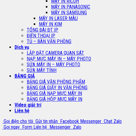
MÁY IN RICOH
MÁY IN PANASONIC
MÁY IN SAMSUNG
MÁY IN LASER MÀU
MÁY IN KIM
TỔNG ĐÀI ĐT IP
ĐIỆN THOẠI IP
TỦ – BÀN VĂN PHÒNG
Dịch vụ
LẮP ĐẶT CAMERA QUAN SÁT
NẠP MỰC MÁY IN – MÁY PHOTO
SỬA MÁY IN – MÁY PHOTO
SỬA MÁY TÍNH
BẢNG GIÁ
BẢNG GIÁ VĂN PHÒNG PHẨM
BẢNG GIÁ GIẤY IN VĂN PHÒNG
BẢNG GIÁ NẠP MỰC MÁY IN
BẢNG GIÁ HỘP MỰC MÁY IN
Video giải trí
Liên hệ
Gọi điện cho tôi
Gửi tin nhắn
Facebook Messenger
Chat Zalo
Gọi ngay
Form Liên hệ
Messenger
Zalo