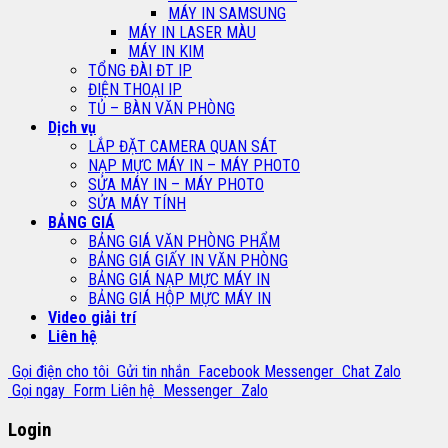
MÁY IN SAMSUNG
MÁY IN LASER MÀU
MÁY IN KIM
TỔNG ĐÀI ĐT IP
ĐIỆN THOẠI IP
TỦ – BÀN VĂN PHÒNG
Dịch vụ
LẮP ĐẶT CAMERA QUAN SÁT
NẠP MỰC MÁY IN – MÁY PHOTO
SỬA MÁY IN – MÁY PHOTO
SỬA MÁY TÍNH
BẢNG GIÁ
BẢNG GIÁ VĂN PHÒNG PHẨM
BẢNG GIÁ GIẤY IN VĂN PHÒNG
BẢNG GIÁ NẠP MỰC MÁY IN
BẢNG GIÁ HỘP MỰC MÁY IN
Video giải trí
Liên hệ
Gọi điện cho tôi
Gửi tin nhắn
Facebook Messenger
Chat Zalo
Gọi ngay
Form Liên hệ
Messenger
Zalo
Login