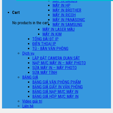
MÁY IN CANON
MÁY IN HP
MÁY IN BROTHER
Cart
MÁY IN RICOH
MÁY IN PANASONIC
No products in the cart.
MÁY IN SAMSUNG
MÁY IN LASER MÀU
MÁY IN KIM
TỔNG ĐÀI ĐT IP
ĐIỆN THOẠI IP
TỦ - BÀN VĂN PHÒNG
Dịch vụ
LẮP ĐẶT CAMERA QUAN SÁT
NẠP MỰC MÁY IN – MÁY PHOTO
SỬA MÁY IN – MÁY PHOTO
SỬA MÁY TÍNH
BẢNG GIÁ
BẢNG GIÁ VĂN PHÒNG PHẨM
BẢNG GIÁ GIẤY IN VĂN PHÒNG
BẢNG GIÁ NẠP MỰC MÁY IN
BẢNG GIÁ HỘP MỰC MÁY IN
Video giải trí
Liên hệ