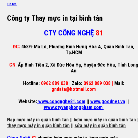
Tin tức
Công ty Thay mực in tại bình tân
CTY CÔNG NGHỆ
81
ĐC:
468/9 Mã Lò, Phường Bình Hưng Hòa A, Quận Bình Tân,
Tp.HCM
CN:
Ấp Bình Tiền 2, Xã Đức Hòa Hạ, Huyện Đức Hòa, Tỉnh Lon
An
Hotline:
0962 889 038 |
Zalo:
0962 889 038 |
Mail:
gndata@hotmail.com
Website:
www.congnghe81.com
||
www.goodnet.vn
||
www.ctyvanphongpham.com
Nạp mực máy in quận bình tân
||
bơm mực máy in quận bình tân
|
thay mực máy in quận bình tân
||
sửa máy in quận bình tân
Công Nghệ
81
chuyên
bơm mực máy in
,
bơm mực máy