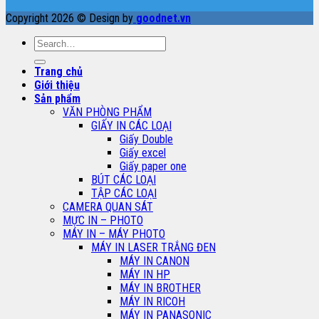
Copyright 2026 © Design by
goodnet.vn
Search
for:
Trang chủ
Giới thiệu
Sản phẩm
VĂN PHÒNG PHẨM
GIẤY IN CÁC LOẠI
Giấy Double
Giấy excel
Giấy paper one
BÚT CÁC LOẠI
TẬP CÁC LOẠI
CAMERA QUAN SÁT
MỰC IN – PHOTO
MÁY IN – MÁY PHOTO
MÁY IN LASER TRẮNG ĐEN
MÁY IN CANON
MÁY IN HP
MÁY IN BROTHER
MÁY IN RICOH
MÁY IN PANASONIC