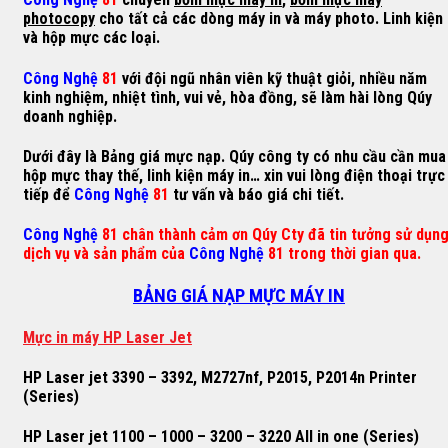
photocopy
cho tất cả các dòng máy in và máy photo. Linh kiện
và hộp mực các loại.
Công Nghệ
81
với đội ngũ nhân viên kỹ thuật giỏi, nhiều năm
kinh nghiệm, nhiệt tình, vui vẻ, hòa đồng, sẽ làm hài lòng Qúy
doanh nghiệp.
Dưới đây là Bảng giá mực nạp. Qúy công ty có nhu cầu cần mua
hộp mực thay thế, linh kiện máy in… xin vui lòng điện thoại trực
tiếp để
Công Nghệ
81
tư vấn và báo giá chi tiết.
Công Nghệ
81 chân thành cảm ơn Qúy Cty đã tin tưởng sử dụn
dịch vụ và sản phẩm của
Công Nghệ
81 trong thời gian qua.
BẢNG GIÁ NẠP MỰC MÁY IN
M
ự
c in máy HP Laser Jet
HP Laser jet 3390 – 3392, M2727nf, P2015, P2014n Printer
(Series)
HP Laser jet 1100 – 1000 – 3200 – 3220 All in one (Series)