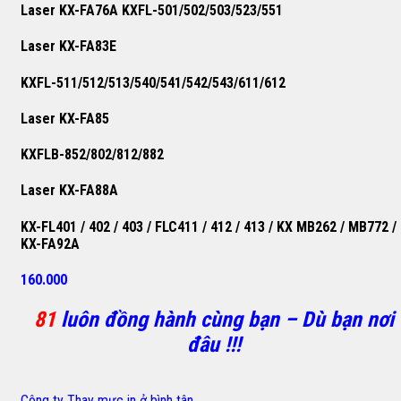
Laser KX-FA76A KXFL-501/502/503/523/551
Laser KX-FA83E
KXFL-511/512/513/540/541/542/543/611/612
Laser KX-FA85
KXFLB-852/802/812/882
Laser KX-FA88A
KX-FL401 / 402 / 403 / FLC411 / 412 / 413 / KX MB262 / MB772 /
KX-FA92A
160.000
81
luôn đồng hành cùng bạn – Dù bạn nơi
đâu !!!
Công ty Thay mực in ở bình tân