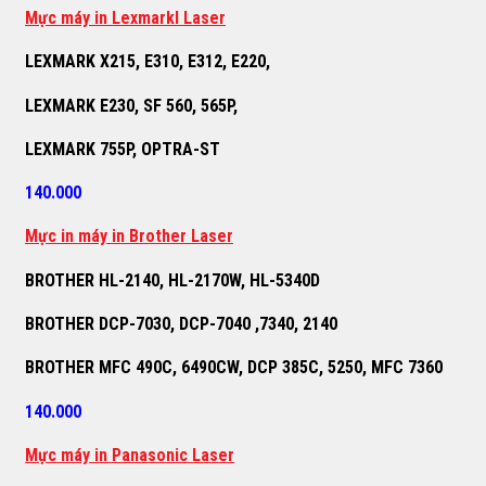
M
ự
c máy in Lexmarkl Laser
LEXMARK X215, E310, E312, E220,
LEXMARK E230, SF 560, 565P,
LEXMARK 755P, OPTRA-ST
140.000
M
ự
c in máy in Brother Laser
BROTHER HL-2140, HL-2170W, HL-5340D
BROTHER DCP-7030, DCP-7040 ,7340, 2140
BROTHER MFC 490C, 6490CW, DCP 385C, 5250, MFC 7360
140.000
M
ự
c máy in Panasonic Laser