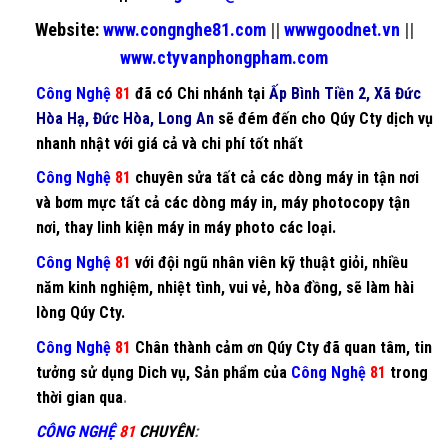
Website:
www.congnghe81.com
||
wwwgoodnet.vn
||
www.ctyvanphongpham.com
Công Nghệ
81
đã có Chi nhánh tại
Ấp Bình Tiền 2, Xã Đức
Hòa Hạ, Đức Hòa, Long An
sẽ đém đến cho Qúy Cty dịch vụ
nhanh nhật với giá cả và chi phí tốt nhất
Công Nghệ
81
chuyên
sửa tất cả các dòng máy in
tận nơi
và
bơm mực
tất cả các dòng
máy in
,
máy photocopy
tận
nơi, thay
linh kiện máy in máy photo
các loại.
Công Nghệ
81
với đội ngũ nhân viên kỹ thuật giỏi, nhiều
năm kinh nghiệm, nhiệt tình, vui vẻ, hòa đồng, sẽ làm hài
lòng Qúy Cty.
Công Nghệ
81
Chân thành cảm ơn Qúy Cty đã quan tâm, tin
tưởng sử dụng Dich vụ, Sản phẩm của
Công Nghệ
81
trong
thời gian qua
.
CÔNG NGHỆ
81
CHUYÊN
: