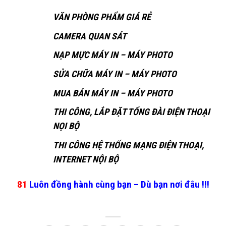
VĂN PHÒNG PHẨM GIÁ RẺ
CAMERA QUAN SÁT
NẠP MỰC MÁY IN – MÁY PHOTO
SỬA CHỮA MÁY IN – MÁY PHOTO
MUA BÁN MÁY IN – MÁY PHOTO
THI CÔNG, LẮP ĐẶT TỔNG ĐÀI ĐIỆN THOẠI
NỌI BỘ
THI CÔNG HỆ THỐNG MẠNG ĐIỆN THOẠI,
INTERNET NỘI BỘ
81
Luôn đồng hành cùng bạn – Dù bạn nơi đâu !!!