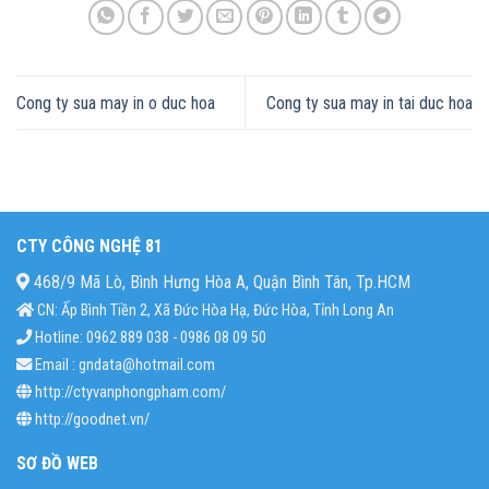
Cong ty sua may in o duc hoa
Cong ty sua may in tai duc hoa
CTY CÔNG NGHỆ 81
468/9 Mã Lò, Bình Hưng Hòa A, Quận Bình Tân, Tp.HCM
CN: Ấp Bình Tiền 2, Xã Đức Hòa Hạ, Đức Hòa, Tỉnh Long An
Hotline: 0962 889 038 - 0986 08 09 50
Email : gndata@hotmail.com
http://ctyvanphongpham.com/
http://goodnet.vn/
SƠ ĐỒ WEB