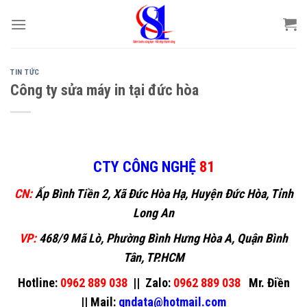
Skip
to
content
TIN TỨC
Công ty sửa máy in tại đức hòa
CTY CÔNG NGHỆ
81
CN:
Ấp Bình Tiền 2, Xã Đức Hòa Hạ, Huyện Đức Hòa, Tỉnh
Long An
VP:
468/9 Mã Lò, Phường Bình Hưng Hòa A, Quận Bình
Tân, TP.HCM
Hotline:
0962 889 038
||
Zalo:
0962 889 038
Mr. Điền
||
Mail:
gndata@hotmail.com