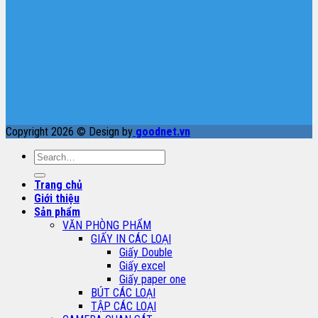
Copyright 2026 © Design by
goodnet.vn
Search
for:
Trang chủ
Giới thiệu
Sản phẩm
VĂN PHÒNG PHẨM
GIẤY IN CÁC LOẠI
Giấy Double
Giấy excel
Giấy paper one
BÚT CÁC LOẠI
TẬP CÁC LOẠI