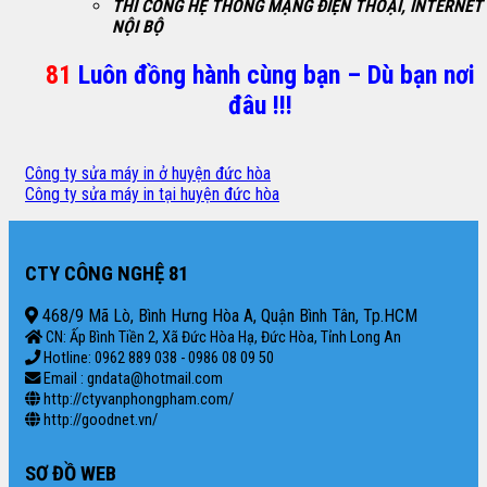
THI CÔNG HỆ THỐNG MẠNG ĐIỆN THOẠI, INTERNET
NỘI BỘ
81
Luôn đồng hành cùng bạn – Dù bạn nơi
đâu !!!
Công ty sửa máy in ở huyện đức hòa
Công ty sửa máy in tại huyện đức hòa
CTY CÔNG NGHỆ 81
468/9 Mã Lò, Bình Hưng Hòa A, Quận Bình Tân, Tp.HCM
CN: Ấp Bình Tiền 2, Xã Đức Hòa Hạ, Đức Hòa, Tỉnh Long An
Hotline: 0962 889 038 - 0986 08 09 50
Email : gndata@hotmail.com
http://ctyvanphongpham.com/
http://goodnet.vn/
SƠ ĐỒ WEB