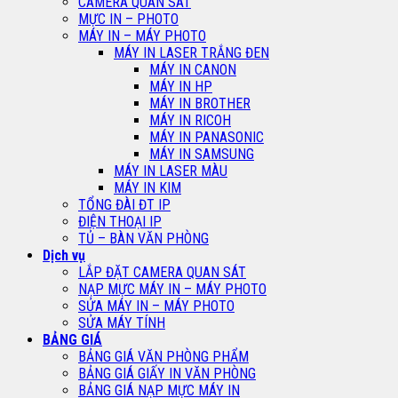
CAMERA QUAN SÁT
MỰC IN – PHOTO
MÁY IN – MÁY PHOTO
MÁY IN LASER TRẮNG ĐEN
MÁY IN CANON
MÁY IN HP
MÁY IN BROTHER
MÁY IN RICOH
MÁY IN PANASONIC
MÁY IN SAMSUNG
MÁY IN LASER MÀU
MÁY IN KIM
TỔNG ĐÀI ĐT IP
ĐIỆN THOẠI IP
TỦ – BÀN VĂN PHÒNG
Dịch vụ
LẮP ĐẶT CAMERA QUAN SÁT
NẠP MỰC MÁY IN – MÁY PHOTO
SỬA MÁY IN – MÁY PHOTO
SỬA MÁY TÍNH
BẢNG GIÁ
BẢNG GIÁ VĂN PHÒNG PHẨM
BẢNG GIÁ GIẤY IN VĂN PHÒNG
BẢNG GIÁ NẠP MỰC MÁY IN