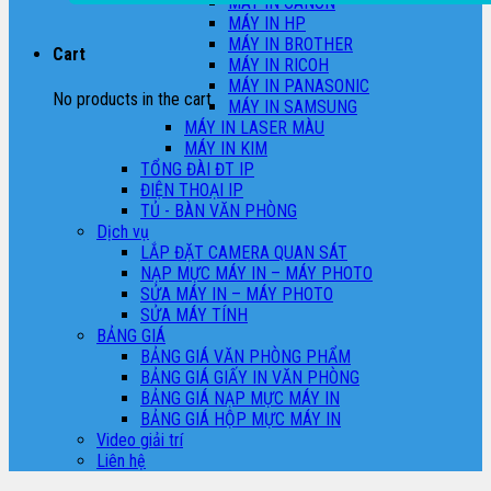
MÁY IN CANON
MÁY IN HP
MÁY IN BROTHER
Cart
MÁY IN RICOH
MÁY IN PANASONIC
No products in the cart.
MÁY IN SAMSUNG
MÁY IN LASER MÀU
MÁY IN KIM
TỔNG ĐÀI ĐT IP
ĐIỆN THOẠI IP
TỦ - BÀN VĂN PHÒNG
Dịch vụ
LẮP ĐẶT CAMERA QUAN SÁT
NẠP MỰC MÁY IN – MÁY PHOTO
SỬA MÁY IN – MÁY PHOTO
SỬA MÁY TÍNH
BẢNG GIÁ
BẢNG GIÁ VĂN PHÒNG PHẨM
BẢNG GIÁ GIẤY IN VĂN PHÒNG
BẢNG GIÁ NẠP MỰC MÁY IN
BẢNG GIÁ HỘP MỰC MÁY IN
Video giải trí
Liên hệ