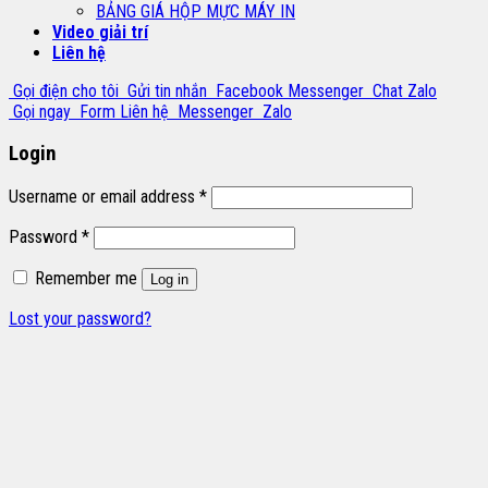
BẢNG GIÁ HỘP MỰC MÁY IN
Video giải trí
Liên hệ
Gọi điện cho tôi
Gửi tin nhắn
Facebook Messenger
Chat Zalo
Gọi ngay
Form Liên hệ
Messenger
Zalo
Login
Username or email address
*
Password
*
Remember me
Log in
Lost your password?