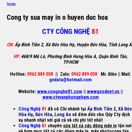
Tin tức
Cong ty sua may in o huyen duc hoa
CTY CÔNG NGHỆ
81
CN:
Ấp Bình Tiền 2, Xã Đức Hòa Hạ, Huyện Đức Hòa, Tỉnh Long 
VP:
468/9 Mã Lò, Phường Bình Hưng Hòa A, Quận Bình Tân,
TP.HCM
Hotline:
0962 889 038
||
Zalo:
0962 889 038
Mr. Điền
||
Mail:
gndata@hotmail.com
Website:
www.congnghe81.com
||
wwwgoodnet.vn
||
www.ctyvanphongpham.com
Công Nghệ
81
đã có Chi nhánh tại
Ấp Bình Tiền 2, Xã Đức
Hòa Hạ, Đức Hòa, Long An
sẽ đém đến cho Qúy Cty dịch
vụ nhanh nhật với giá cả và chi phí tốt nhất
Công Nghệ
81
chuyên
sửa tất cả các dòng máy in
tận nơi
và
bơm mực
tất cả các dòng
máy in
,
máy photocopy
tận