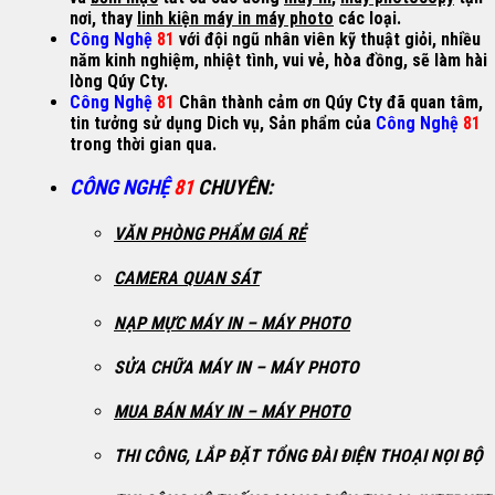
nơi, thay
linh kiện máy in máy photo
các loại.
Công Nghệ
81
với đội ngũ nhân viên kỹ thuật giỏi, nhiều
năm kinh nghiệm, nhiệt tình, vui vẻ, hòa đồng, sẽ làm hài
lòng Qúy Cty.
Công Nghệ
81
Chân thành cảm ơn Qúy Cty đã quan tâm,
tin tưởng sử dụng Dich vụ, Sản phẩm của
Công Nghệ
81
trong thời gian qua
.
CÔNG NGHỆ
81
CHUYÊN
:
VĂN PHÒNG PHẨM GIÁ RẺ
CAMERA QUAN SÁT
NẠP MỰC MÁY IN – MÁY PHOTO
SỬA CHỮA MÁY IN – MÁY PHOTO
MUA BÁN MÁY IN – MÁY PHOTO
THI CÔNG, LẮP ĐẶT TỔNG ĐÀI ĐIỆN THOẠI NỌI BỘ