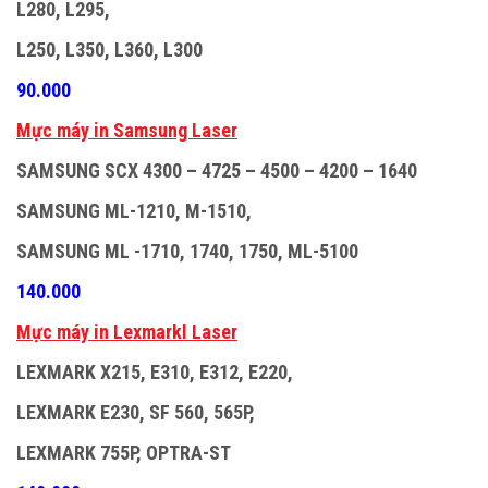
L280, L295,
L250, L350, L360, L300
90.000
M
ự
c máy in Samsung Laser
SAMSUNG SCX 4300 – 4725 – 4500 – 4200 – 1640
SAMSUNG ML-1210, M-1510,
SAMSUNG ML -1710, 1740, 1750, ML-5100
140.000
M
ự
c máy in Lexmarkl Laser
LEXMARK X215, E310, E312, E220,
LEXMARK E230, SF 560, 565P,
LEXMARK 755P, OPTRA-ST