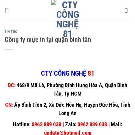
Skip
to
content
TIN TỨC
Công ty mực in tại quận bình tân
CTY CÔNG NGHỆ
81
ĐC:
468/9 Mã Lò, Phường Bình Hưng Hòa A, Quận Bình
Tân, Tp.HCM
CN:
Ấp Bình Tiền 2, Xã Đức Hòa Hạ, Huyện Đức Hòa, Tỉnh
Long An
Hotline:
0962 889 038 |
Zalo:
0962 889 038 |
Mail:
gndata@hotmail.com