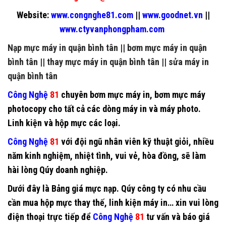
Website:
www.congnghe81.com
||
www.goodnet.vn
||
www.ctyvanphongpham.com
Nạp mực máy in quận bình tân
||
bơm mực máy in quận
bình tân
||
thay mực máy in quận bình tân
||
sửa máy in
quận bình tân
Công Nghệ
81
chuyên
bơm mực máy in
,
bơm mực máy
photocopy
cho tất cả các dòng máy in và máy photo.
Linh kiện và hộp mực các loại.
Công Nghệ
81
với đội ngũ nhân viên kỹ thuật giỏi, nhiều
năm kinh nghiệm, nhiệt tình, vui vẻ, hòa đồng, sẽ làm
hài lòng Qúy doanh nghiệp.
Dưới đây là Bảng giá mực nạp. Qúy công ty có nhu cầu
cần mua hộp mực thay thế, linh kiện máy in… xin vui lòng
điện thoại trực tiếp để
Công Nghệ
81
tư vấn và báo giá