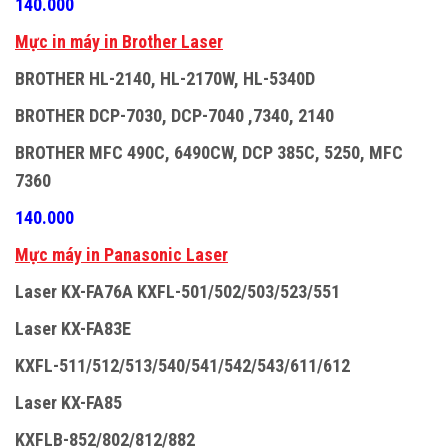
140.000
M
ự
c in máy in Brother Laser
BROTHER HL-2140, HL-2170W, HL-5340D
BROTHER DCP-7030, DCP-7040 ,7340, 2140
BROTHER MFC 490C, 6490CW, DCP 385C, 5250, MFC
7360
140.000
M
ự
c máy in Panasonic Laser
Laser KX-FA76A KXFL-501/502/503/523/551
Laser KX-FA83E
KXFL-511/512/513/540/541/542/543/611/612
Laser KX-FA85
KXFLB-852/802/812/882