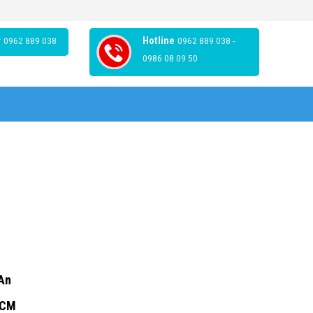
r
0962 889 038
Hotline
0962 889 038 -
0986 08 09 50
 An
HCM