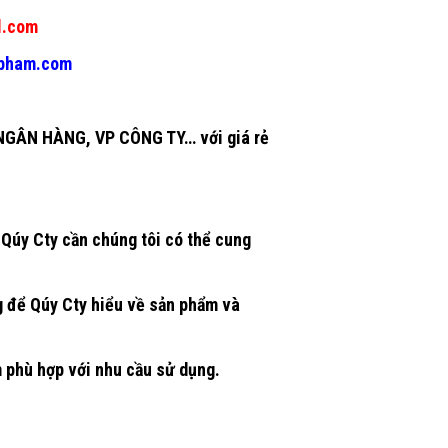
l.com
gpham.com
GÂN HÀNG, VP CÔNG TY… với giá rẻ
Qúy Cty cần chúng tôi có thể cung
g để Qúy Cty hiểu về sản phẩm và
m phù hợp với nhu cầu sử dụng.