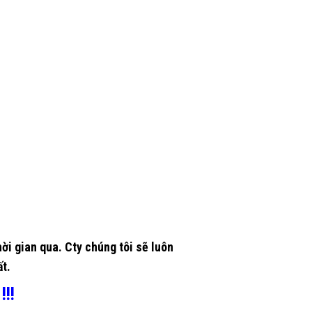
ời gian qua. Cty chúng tôi sẽ luôn
t.
!!