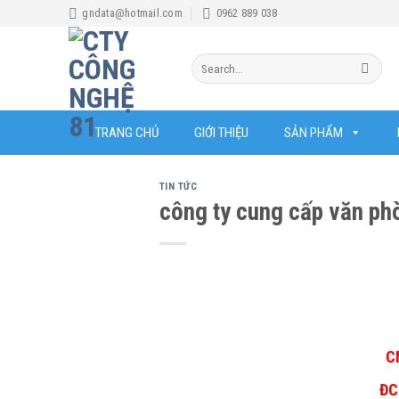
Skip
gndata@hotmail.com
0962 889 038
to
content
Search
for:
TRANG CHỦ
GIỚI THIỆU
SẢN PHẨM
TIN TỨC
công ty cung cấp văn phò
C
ĐC