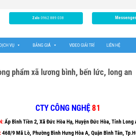
0962 889 038
Messenge
Zalo
DỊCH VỤ
BẢNG GIÁ
VIDEO GIẢI TRÍ
LIÊN HỆ
ng phẩm xã lương bình, bến lức, long an
CTY CÔNG NGHỆ
81
N:
Ấp Bình Tiền 2, Xã Đức Hòa Hạ, Huyện Đức Hòa, Tỉnh Long
:
468/9 Mã Lò, Phường Bình Hưng Hòa A, Quận Bình Tân, Tp.