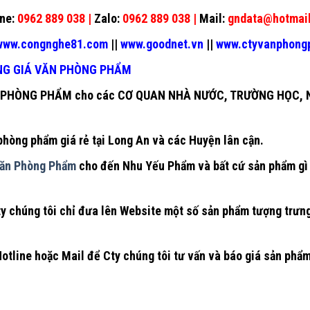
ne:
0962 889 038 |
Zalo:
0962 889 038 |
Mail:
gndata@hotmai
ww.congnghe81.com
||
www.goodnet.vn
||
www.ctyvanphon
NG GIÁ VĂN PHÒNG PHẨM
 PHÒNG PHẨM
cho các CƠ QUAN NHÀ NƯỚC, TRƯỜNG HỌC, N
phòng phẩm giá rẻ tại Long An
và các Huyện lân cận.
ăn Phòng Phẩm
cho đến Nhu Yếu Phẩm và bất cứ sản phẩm gì 
Cty chúng tôi chỉ đưa lên Website một số sản phẩm tượng trưn
Hotline hoặc Mail để Cty chúng tôi tư vấn và báo giá sản phẩ