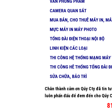
VĂN PHÒNG PHẨM
CAMERA QUAN SÁT
MUA BÁN, CHO THUÊ MÁY IN, M
MỰC MÁY IN MÁY PHOTO
TỔNG ĐÀI ĐIỆN THOẠI NỘI BỘ
LINH KIỆN CÁC LOẠI
THI CÔNG HỆ THỐNG MẠNG MÁY 
THI CÔNG HÊ THỐNG TỔNG ĐÀI ĐI
SỬA CHỮA, BẢO TRÌ
Chân thành cảm ơn Qúy Cty đã tin tư
luôn phấn đấu để đem đến cho Qúy Cty
8