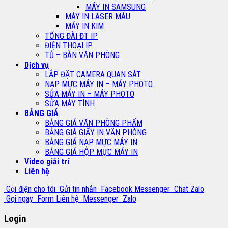
MÁY IN SAMSUNG
MÁY IN LASER MÀU
MÁY IN KIM
TỔNG ĐÀI ĐT IP
ĐIỆN THOẠI IP
TỦ – BÀN VĂN PHÒNG
Dịch vụ
LẮP ĐẶT CAMERA QUAN SÁT
NẠP MỰC MÁY IN – MÁY PHOTO
SỬA MÁY IN – MÁY PHOTO
SỬA MÁY TÍNH
BẢNG GIÁ
BẢNG GIÁ VĂN PHÒNG PHẨM
BẢNG GIÁ GIẤY IN VĂN PHÒNG
BẢNG GIÁ NẠP MỰC MÁY IN
BẢNG GIÁ HỘP MỰC MÁY IN
Video giải trí
Liên hệ
Gọi điện cho tôi
Gửi tin nhắn
Facebook Messenger
Chat Zalo
Gọi ngay
Form Liên hệ
Messenger
Zalo
Login