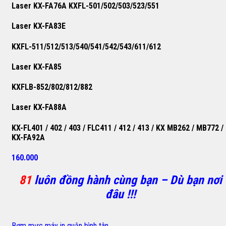
Laser KX-FA76A KXFL-501/502/503/523/551
Laser KX-FA83E
KXFL-511/512/513/540/541/542/543/611/612
Laser KX-FA85
KXFLB-852/802/812/882
Laser KX-FA88A
KX-FL401 / 402 / 403 / FLC411 / 412 / 413 / KX MB262 / MB772 /
KX-FA92A
160.000
81
luôn đồng hành cùng bạn – Dù bạn nơi
đâu !!!
Bơm mực máy in quận bình tân