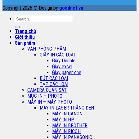
Copyright 2026 © Design by
goodnet.vn
Search
for:
Trang chủ
Giới thiệu
Sản phẩm
VĂN PHÒNG PHẨM
GIẤY IN CÁC LOẠI
Giấy Double
Giấy excel
Giấy paper one
BÚT CÁC LOẠI
TẬP CÁC LOẠI
CAMERA QUAN SÁT
MỰC IN – PHOTO
MÁY IN – MÁY PHOTO
MÁY IN LASER TRẮNG ĐEN
MÁY IN CANON
MÁY IN HP
MÁY IN BROTHER
MÁY IN RICOH
MÁY IN PANASONIC