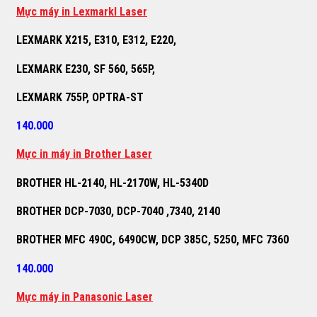
M
ự
c máy in Lexmarkl Laser
LEXMARK X215, E310, E312, E220,
LEXMARK E230, SF 560, 565P,
LEXMARK 755P, OPTRA-ST
140.000
M
ự
c in máy in Brother Laser
BROTHER HL-2140, HL-2170W, HL-5340D
BROTHER DCP-7030, DCP-7040 ,7340, 2140
BROTHER MFC 490C, 6490CW, DCP 385C, 5250, MFC 7360
140.000
M
ự
c máy in Panasonic Laser