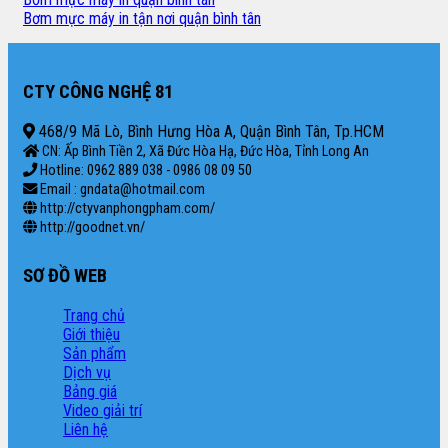
Bơm mực máy in tận nơi quận bình tân
CTY CÔNG NGHỆ 81
468/9 Mã Lò, Bình Hưng Hòa A, Quận Bình Tân, Tp.HCM
CN: Ấp Bình Tiền 2, Xã Đức Hòa Hạ, Đức Hòa, Tỉnh Long An
Hotline: 0962 889 038 - 0986 08 09 50
Email : gndata@hotmail.com
http://ctyvanphongpham.com/
http://goodnet.vn/
SƠ ĐỒ WEB
Trang chủ
Giới thiệu
Sản phẩm
Dịch vụ
Bảng giá
Video giải trí
Liên hệ