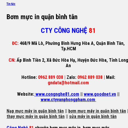
Tin tức
Bơm mực in quận bình tân
CTY CÔNG NGHỆ
81
ĐC:
468/9 Mã Lò, Phường Bình Hưng Hòa A, Quận Bình Tân,
Tp.HCM
CN:
Ấp Bình Tiền 2, Xã Đức Hòa Hạ, Huyện Đức Hòa, Tỉnh Lon
An
Hotline:
0962 889 038 |
Zalo:
0962 889 038 |
Mail:
gndata@hotmail.com
Website:
www.congnghe81.com
||
www.goodnet.vn
||
www.ctyvanphongpham.com
Nạp mực máy in quận bình tân
||
bơm mực máy in quận bình tân
|
thay mực máy in quận bình tân
||
sửa máy in quận bình tân
Công Nghệ
81
chuyên
bơm mực máy in
,
bơm mực máy