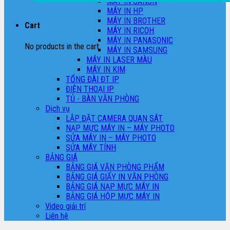
MÁY IN CANON
MÁY IN HP
MÁY IN BROTHER
Cart
MÁY IN RICOH
MÁY IN PANASONIC
No products in the cart.
MÁY IN SAMSUNG
MÁY IN LASER MÀU
MÁY IN KIM
TỔNG ĐÀI ĐT IP
ĐIỆN THOẠI IP
TỦ - BÀN VĂN PHÒNG
Dịch vụ
LẮP ĐẶT CAMERA QUAN SÁT
NẠP MỰC MÁY IN – MÁY PHOTO
SỬA MÁY IN – MÁY PHOTO
SỬA MÁY TÍNH
BẢNG GIÁ
BẢNG GIÁ VĂN PHÒNG PHẨM
BẢNG GIÁ GIẤY IN VĂN PHÒNG
BẢNG GIÁ NẠP MỰC MÁY IN
BẢNG GIÁ HỘP MỰC MÁY IN
Video giải trí
Liên hệ