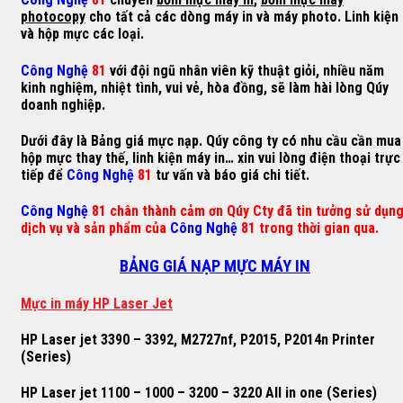
photocopy
cho tất cả các dòng máy in và máy photo. Linh kiện
và hộp mực các loại.
Công Nghệ
81
với đội ngũ nhân viên kỹ thuật giỏi, nhiều năm
kinh nghiệm, nhiệt tình, vui vẻ, hòa đồng, sẽ làm hài lòng Qúy
doanh nghiệp.
Dưới đây là Bảng giá mực nạp. Qúy công ty có nhu cầu cần mua
hộp mực thay thế, linh kiện máy in… xin vui lòng điện thoại trực
tiếp để
Công Nghệ
81
tư vấn và báo giá chi tiết.
Công Nghệ
81 chân thành cảm ơn Qúy Cty đã tin tưởng sử dụn
dịch vụ và sản phẩm của
Công Nghệ
81 trong thời gian qua.
BẢNG GIÁ NẠP MỰC MÁY IN
M
ự
c in máy HP Laser Jet
HP Laser jet 3390 – 3392, M2727nf, P2015, P2014n Printer
(Series)
HP Laser jet 1100 – 1000 – 3200 – 3220 All in one (Series)