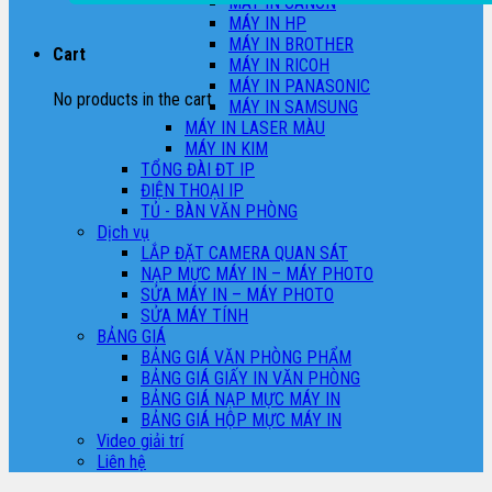
MÁY IN CANON
MÁY IN HP
MÁY IN BROTHER
Cart
MÁY IN RICOH
MÁY IN PANASONIC
No products in the cart.
MÁY IN SAMSUNG
MÁY IN LASER MÀU
MÁY IN KIM
TỔNG ĐÀI ĐT IP
ĐIỆN THOẠI IP
TỦ - BÀN VĂN PHÒNG
Dịch vụ
LẮP ĐẶT CAMERA QUAN SÁT
NẠP MỰC MÁY IN – MÁY PHOTO
SỬA MÁY IN – MÁY PHOTO
SỬA MÁY TÍNH
BẢNG GIÁ
BẢNG GIÁ VĂN PHÒNG PHẨM
BẢNG GIÁ GIẤY IN VĂN PHÒNG
BẢNG GIÁ NẠP MỰC MÁY IN
BẢNG GIÁ HỘP MỰC MÁY IN
Video giải trí
Liên hệ