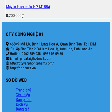
Máy in laser màu HP M155A
8,200,000
₫
CTY CÔNG NGHỆ 81
468/9 Mã Lò, Bình Hưng Hòa A, Quận Bình Tân, Tp.HCM
CN: Ấp Bình Tiền 2, Xã Đức Hòa Hạ, Đức Hòa, Tỉnh Long An
Hotline: 0962 889 038 - 0986 08 09 50
Email : gndata@hotmail.com
http://ctyvanphongpham.com/
http://goodnet.vn/
SƠ ĐỒ WEB
Trang chủ
Giới thiệu
Sản phẩm
Dịch vụ
Bảng giá