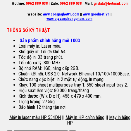
Hotline:
0962 889 038 |
Zalo:
0962 889 038 |
Mail:
gndata@hotmail.com
Website:
www.congnghe81.com
||
www.goodnet.vn
||
www.ctyvanphongpham.com
THÔNG SỐ KỸ THUẬT
Sản phẩm chính hãng mới 100%
Loại máy in: Laser màu.
Khổ giấy in: Tối đa khổ A4.
Tốc độ in: 33 trang phút.
Tốc độ xử lý: 800 MHz.
Bộ nhớ RAM: 1GB, nâng cấp 2GB.
Chuẩn kết nối: USB 2.0, Network Ethernet 10/100/1000Base.
Chức năng đặc biệt: In 2 mặt tự động, in mạng.
Khay: 100-sheet multipurpose tray 1, 550-sheet input tray 2.
Hiệu suất làm việc: 80.000 trang/tháng.
Kích thước (W x D x H): 458 x 479 x 400 mm.
Trọng lượng: 27.5kg.
Bảo hành 12 tháng tận nơi
Máy in laser màu HP 554DN
||
Máy in HP chính hãng
||
Máy in hãng
HP