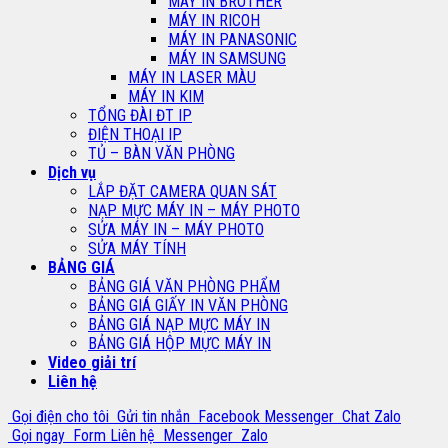
MÁY IN BROTHER
MÁY IN RICOH
MÁY IN PANASONIC
MÁY IN SAMSUNG
MÁY IN LASER MÀU
MÁY IN KIM
TỔNG ĐÀI ĐT IP
ĐIỆN THOẠI IP
TỦ – BÀN VĂN PHÒNG
Dịch vụ
LẮP ĐẶT CAMERA QUAN SÁT
NẠP MỰC MÁY IN – MÁY PHOTO
SỬA MÁY IN – MÁY PHOTO
SỬA MÁY TÍNH
BẢNG GIÁ
BẢNG GIÁ VĂN PHÒNG PHẨM
BẢNG GIÁ GIẤY IN VĂN PHÒNG
BẢNG GIÁ NẠP MỰC MÁY IN
BẢNG GIÁ HỘP MỰC MÁY IN
Video giải trí
Liên hệ
Gọi điện cho tôi
Gửi tin nhắn
Facebook Messenger
Chat Zalo
Gọi ngay
Form Liên hệ
Messenger
Zalo