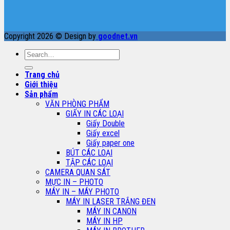
Copyright 2026 © Design by
goodnet.vn
Search
for:
Trang chủ
Giới thiệu
Sản phẩm
VĂN PHÒNG PHẨM
GIẤY IN CÁC LOẠI
Giấy Double
Giấy excel
Giấy paper one
BÚT CÁC LOẠI
TẬP CÁC LOẠI
CAMERA QUAN SÁT
MỰC IN – PHOTO
MÁY IN – MÁY PHOTO
MÁY IN LASER TRẮNG ĐEN
MÁY IN CANON
MÁY IN HP