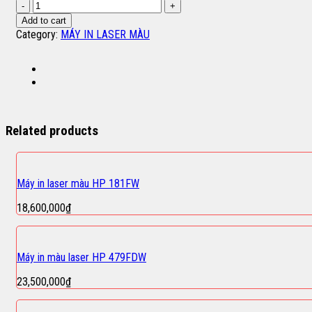
Máy
in
Add to cart
laser
Category:
MÁY IN LASER MÀU
màu
HP
554DN
quantity
Related products
Máy in laser màu HP 181FW
18,600,000
₫
Máy in màu laser HP 479FDW
23,500,000
₫